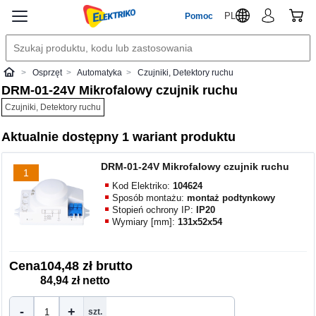
PL
Pomoc
Osprzęt
Automatyka
Czujniki, Detektory ruchu
Elektriko
DRM-01-24V Mikrofalowy czujnik ruchu
Czujniki, Detektory ruchu
Aktualnie dostępny 1 wariant produktu
DRM-01-24V Mikrofalowy czujnik ruchu
1
Kod Elektriko:
104624
Sposób montażu:
montaż podtynkowy
Stopień ochrony IP:
IP20
Wymiary [mm]:
131x52x54
Cena
104,48 zł brutto
84,94 zł netto
-
+
szt.