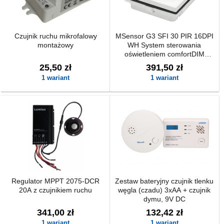
Czujnik ruchu mikrofalowy
MSensor G3 SFI 30 PIR 16DPI
montażowy
WH System sterowania
oświetleniem comfortDIM
TRIDONIC
25,50 zł
391,50 zł
1 wariant
1 wariant
Regulator MPPT 2075-DCR
Zestaw bateryjny czujnik tlenku
20A z czujnikiem ruchu
węgla (czadu) 3xAA + czujnik
dymu, 9V DC
341,00 zł
132,42 zł
1 wariant
1 wariant