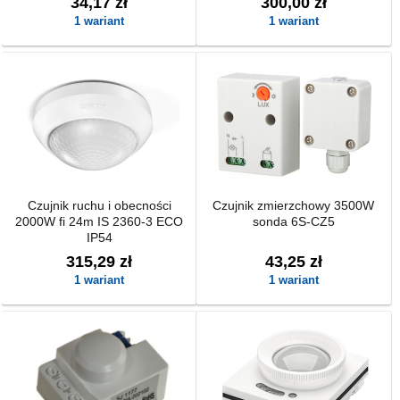
34,17 zł
300,00 zł
1 wariant
1 wariant
Czujnik ruchu i obecności
Czujnik zmierzchowy 3500W
2000W fi 24m IS 2360‑3 ECO
sonda 6S-CZ5
IP54
315,29 zł
43,25 zł
1 wariant
1 wariant