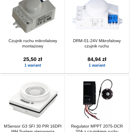
Czujnik ruchu mikrofalowy
DRM-01-24V Mikrofalowy
montażowy
czujnik ruchu
25,50 zł
84,94 zł
1 wariant
1 wariant
MSensor G3 SFI 30 PIR 16DPI
Regulator MPPT 2075-DCR
WH System sterowania
20A z czujnikiem ruchu