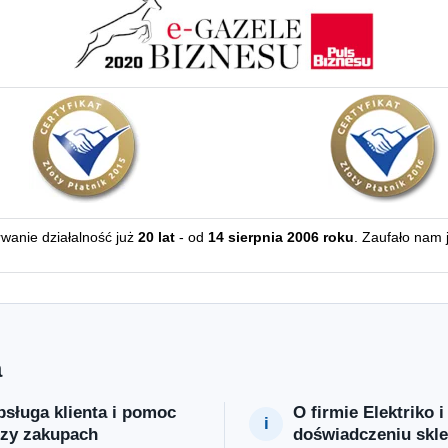
erwanie działalność już
20 lat
- od
14 sierpnia 2006 roku
. Zaufało nam 
a
sługa klienta i pomoc
O firmie Elektriko i
rzy zakupach
doświadczeniu skl