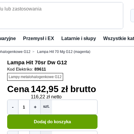
waryjne
Przemysł i EX
Latarnie i słupy
Wszystkie ka
ohalogenkowe G12
Lampa Hit 70 Mg G12 (magenta)
Lampa Hit 70sr Dw G12
Kod Elektriko:
89611
Lampy metalohalogenkowe G12
Cena
142,95 zł brutto
116,22 zł netto
szt.
-
+