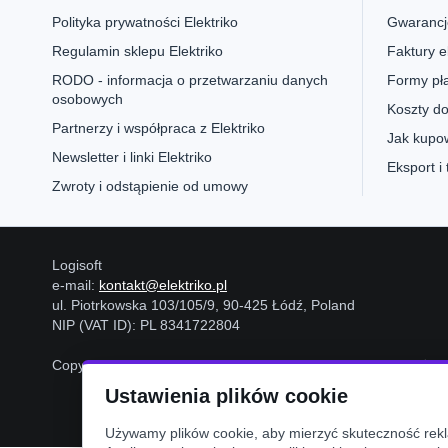
Polityka prywatności Elektriko
Gwarancje
Regulamin sklepu Elektriko
Faktury e
RODO - informacja o przetwarzaniu danych
Formy pła
osobowych
Koszty do
Partnerzy i współpraca z Elektriko
Jak kupow
Newsletter i linki Elektriko
Eksport i
Zwroty i odstąpienie od umowy
Logisoft
e-mail:
kontakt@elektriko.pl
ul. Piotrkowska 103/105/9, 90-425 Łódź, Poland
NIP (VAT ID): PL 8341722804
Copyright © 2006-2026
Logisoft
Wszystkie prawa zastrzeżon
Ustawienia plików cookie
Używamy plików cookie, aby mierzyć skuteczność rekla