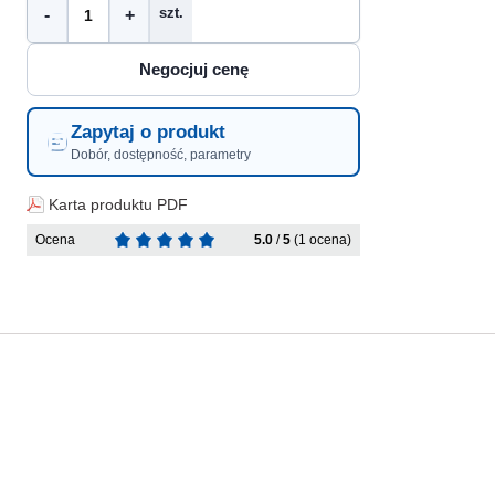
szt.
-
+
Zapytaj o produkt
Dobór, dostępność, parametry
Karta produktu PDF
Ocena
5.0
/
5
(1 ocena)