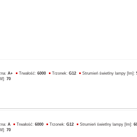
zna:
A+
Trwałość:
6000
Trzonek:
G12
Strumień świetlny lampy [lm]:
W]:
70
zna:
A
Trwałość:
6000
Trzonek:
G12
Strumień świetlny lampy [lm]:
6
W]:
70