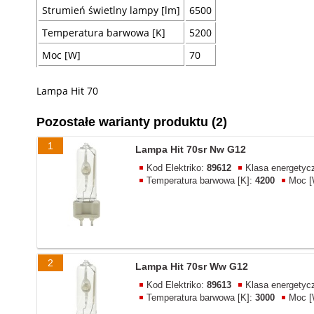
Strumień świetlny lampy [lm]
6500
Temperatura barwowa [K]
5200
Moc [W]
70
Lampa Hit 70
Pozostałe warianty produktu (2)
1
Lampa Hit 70sr Nw G12
Kod Elektriko:
89612
Klasa energetyc
Temperatura barwowa [K]:
4200
Moc [
2
Lampa Hit 70sr Ww G12
Kod Elektriko:
89613
Klasa energetyc
Temperatura barwowa [K]:
3000
Moc [