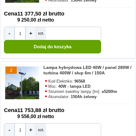
Akumulator:
150Ah żelowy
Cena
11 377,50 zł brutto
9 250,00 zł netto
-
+
szt.
Lampa hybrydowa LED 40W / panel 280W /
2
turbina 400W / słup 6m / 150A
Kod Elektriko:
96568
Moc:
40W - lampa LED
Strumień świetlny lampy [lm]:
≥5200lm
Akumulator:
150Ah żelowy
Cena
11 753,88 zł brutto
9 556,00 zł netto
-
+
szt.