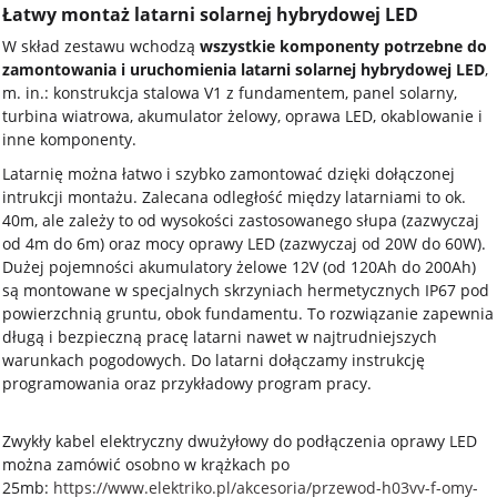
Łatwy montaż latarni solarnej hybrydowej LED
W skład zestawu wchodzą
wszystkie komponenty potrzebne do
zamontowania i uruchomienia latarni solarnej hybrydowej LED
,
m. in.: konstrukcja stalowa V1 z fundamentem, panel solarny,
turbina wiatrowa, akumulator żelowy, oprawa LED, okablowanie i
inne komponenty.
Latarnię można łatwo i szybko zamontować dzięki dołączonej
intrukcji montażu. Zalecana odległość między latarniami to ok.
40m, ale zależy to od wysokości zastosowanego słupa (zazwyczaj
od 4m do 6m) oraz mocy oprawy LED (zazwyczaj od 20W do 60W).
Dużej pojemności akumulatory żelowe 12V (od 120Ah do 200Ah)
są montowane w specjalnych skrzyniach hermetycznych IP67 pod
powierzchnią gruntu, obok fundamentu. To rozwiązanie zapewnia
długą i bezpieczną pracę latarni nawet w najtrudniejszych
warunkach pogodowych. Do latarni dołączamy instrukcję
programowania oraz przykładowy program pracy.
Zwykły kabel elektryczny dwużyłowy do podłączenia oprawy LED
można zamówić osobno w krążkach po
25mb:
https://www.elektriko.pl/akcesoria/przewod-h03vv-f-omy-