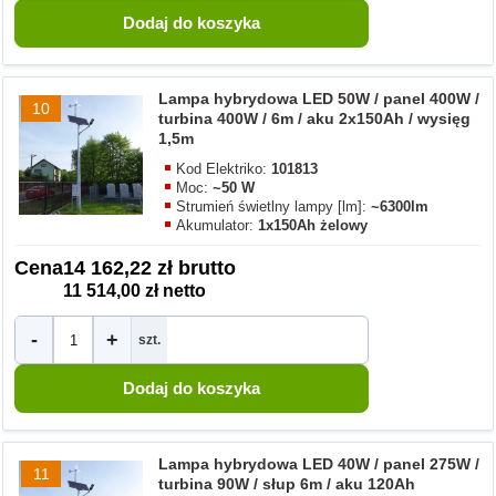
Lampa hybrydowa LED 50W / panel 400W /
10
turbina 400W / 6m / aku 2x150Ah / wysięg
1,5m
Kod Elektriko:
101813
Moc:
~50 W
Strumień świetlny lampy [lm]:
~6300lm
Akumulator:
1x150Ah żelowy
Cena
14 162,22 zł brutto
11 514,00 zł netto
-
+
szt.
Lampa hybrydowa LED 40W / panel 275W /
11
turbina 90W / słup 6m / aku 120Ah