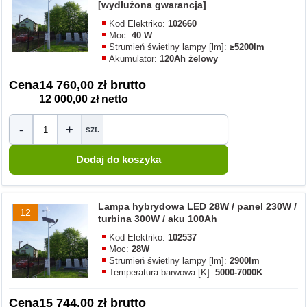
[wydłużona gwarancja]
Kod Elektriko:
102660
Moc:
40 W
Strumień świetlny lampy [lm]:
≥5200lm
Akumulator:
120Ah żelowy
Cena
14 760,00 zł brutto
12 000,00 zł netto
-
+
szt.
Lampa hybrydowa LED 28W / panel 230W /
12
turbina 300W / aku 100Ah
Kod Elektriko:
102537
Moc:
28W
Strumień świetlny lampy [lm]:
2900lm
Temperatura barwowa [K]:
5000-7000K
Cena
15 744,00 zł brutto