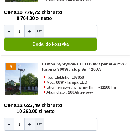
Cena
10 779,72 zł brutto
8 764,00 zł netto
-
+
szt.
Lampa hybrydowa LED 80W / panel 415W /
9
turbina 300W / słup 6m / 200A
Kod Elektriko:
107058
Moc:
80W - lampa LED
Strumień świetlny lampy [lm]:
~11200 lm
Akumulator:
200Ah żelowy
Cena
12 623,49 zł brutto
10 263,00 zł netto
-
+
szt.