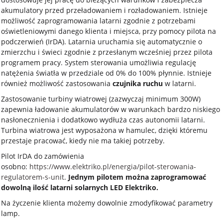
akumulatory przed przeładowaniem i rozładowaniem. Istnieje
możliwość zaprogramowania latarni zgodnie z potrzebami
oświetleniowymi danego klienta i miejsca, przy pomocy pilota na
podczerwień (IrDA). Latarnia uruchamia się automatycznie o
zmierzchu i świeci zgodnie z przesłanym wcześniej przez pilota
programem pracy. System sterowania umożliwia regulację
natężenia światła w przedziale od 0% do 100% płynnie. Istnieje
również możliwość zastosowania
czujnika ruchu
w latarni.
Zastosowanie turbiny wiatrowej (zazwyczaj minimum 300W)
zapewnia ładowanie akumulatorów w warunkach bardzo niskiego
nasłonecznienia i dodatkowo wydłuża czas autonomii latarni.
Turbina wiatrowa jest wyposażona w hamulec, dzięki któremu
przestaje pracować, kiedy nie ma takiej potrzeby.
Pilot IrDA do zamówienia
osobno:
https://www.elektriko.pl/energia/pilot-sterowania-
regulatorem-s-unit
.
Jednym pilotem można zaprogramować
dowolną ilość latarni solarnych LED Elektriko.
Na życzenie klienta możemy dowolnie zmodyfikować parametry
lamp.