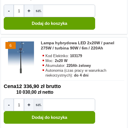
-
+
szt.
Lampa hybrydowa LED 2x20W / panel
6
275W / turbina 90W / 6m / 220Ah
Kod Elektriko:
103179
Moc:
2x20 W
Akumulator:
220Ah żelowy
Autonomia (czas pracy w warunkach
niekorzystnych):
do 4 dni
Cena
12 336,90 zł brutto
10 030,00 zł netto
-
+
szt.