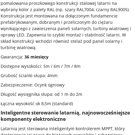
pomalowania proszkowego konstrukcji stalowej latarni na
wybrany kolor z palety RAL (np. szary RAL7004, czarny RAL9005).
Konstrukcja jest montowana na dołączonym fundamencie
prefabrykowanym, dobranym i przeliczonym do ciężaru
wynikającego z zawieszenia paneli solarnych, turbiny wiatrowej i
oprawy LED. Zapewnia to szybki montaż i stabilność latarni. W
skład konstrukcji wchodzi również stelaż pod panel solarny i
turbinę wiatrową.
Gwarancja:
36 miesięcy
Dostępne wysokości: 5m / 6m / 7m / 8m
Grubość ścianki słupa: 4mm
Zabezpieczenie: Ocynk ogniowy
Długość wysięgnika słupa: od 1 m do 2m
Łączna wysokość ok 8,5m (standard)
Inteligentne sterowanie latarnią, najnowocześniejsze
komponenty elektroniczne
Latarnia jest sterowana inteligentym kontrolerem MPPT, który
dostosowuje jej pracę do bieżących warunków i zabezpiecza