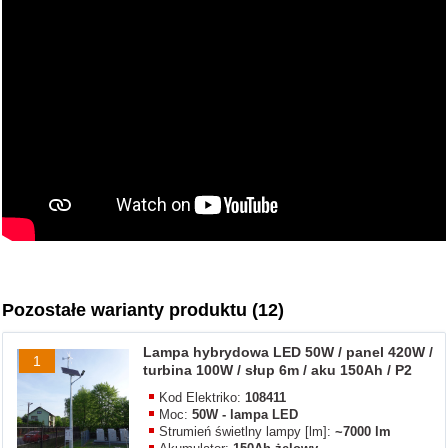
Pozostałe warianty produktu (12)
Lampa hybrydowa LED 50W / panel 420W /
1
turbina 100W / słup 6m / aku 150Ah / P2
Kod Elektriko:
108411
Moc:
50W - lampa LED
Strumień świetlny lampy [lm]:
~7000 lm