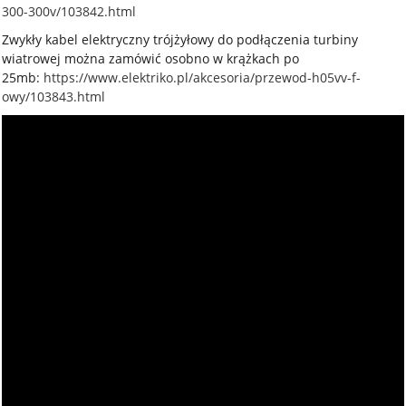
300-300v/103842.html
Zwykły kabel elektryczny trójżyłowy do podłączenia turbiny
wiatrowej można zamówić osobno w krążkach po
25mb:
https://www.elektriko.pl/akcesoria/przewod-h05vv-f-
owy/103843.html