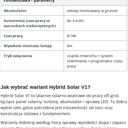
Fotowoltaika - parametry
Akumulator
żelowy montowany w gruncie
Autonomia (czas pracy w
do 3-4 dni
warunkach niekorzystnych)
Czas pracy
8-14h
Wysokośc montażu lampy
6m
Tryb załączenia
czujnik zmierzchu + system
ściemniania + programator czasu
pracy
Jak wybrać wariant Hybrid Solar V1?
Hybrid Solar V1 to latarnie solarno-wiatrowe do pracy off-grid,
łączące panel solarny, turbinę, akumulator i oprawę LED. To dobry
wybór tam, gdzie potrzebna jest niezależność od sieci oraz
konstrukcja stalowa z fundamentem.
Warianty dobieraj według mocy oprawy, wysokości słupa i zapasu