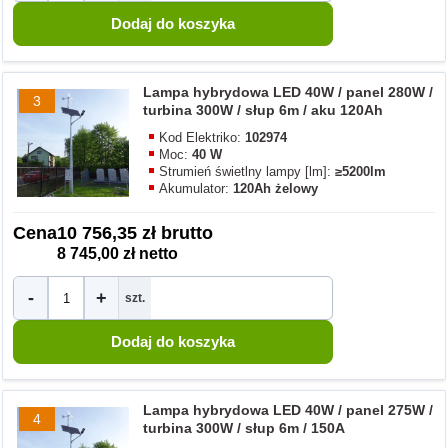
Lampa hybrydowa LED 40W / panel 280W /
3
turbina 300W / słup 6m / aku 120Ah
Kod Elektriko:
102974
Moc:
40 W
Strumień świetlny lampy [lm]:
≥5200lm
Akumulator:
120Ah żelowy
Cena
10 756,35 zł brutto
8 745,00 zł netto
-
+
szt.
Lampa hybrydowa LED 40W / panel 275W /
4
turbina 300W / słup 6m / 150A