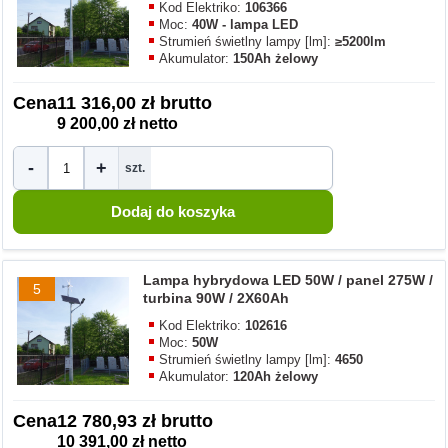
Kod Elektriko:
106366
Moc:
40W - lampa LED
Strumień świetlny lampy [lm]:
≥5200lm
Akumulator:
150Ah żelowy
Cena
11 316,00 zł brutto
9 200,00 zł netto
-
+
szt.
Lampa hybrydowa LED 50W / panel 275W /
5
turbina 90W / 2X60Ah
Kod Elektriko:
102616
Moc:
50W
Strumień świetlny lampy [lm]:
4650
Akumulator:
120Ah żelowy
Cena
12 780,93 zł brutto
10 391,00 zł netto