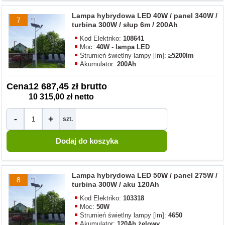
Lampa hybrydowa LED 40W / panel 340W /
7
turbina 300W / słup 6m / 200Ah
Kod Elektriko:
108641
Moc:
40W - lampa LED
Strumień świetlny lampy [lm]:
≥5200lm
Akumulator:
200Ah
Cena
12 687,45 zł brutto
10 315,00 zł netto
-
+
szt.
Lampa hybrydowa LED 50W / panel 275W /
8
turbina 300W / aku 120Ah
Kod Elektriko:
103318
Moc:
50W
Strumień świetlny lampy [lm]:
4650
Akumulator:
120Ah żelowy