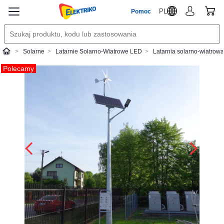
PL
Pomoc
Solarne
Latarnie Solarno-Wiatrowe LED
Latarnia solarno-wiatrow
Elektriko
Polecamy