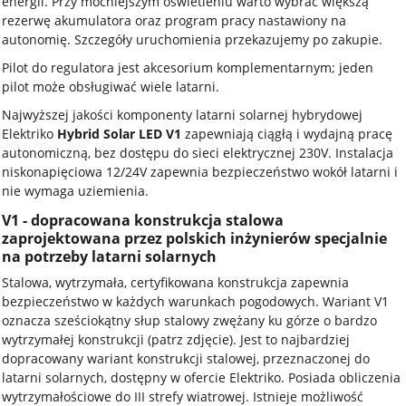
energii. Przy mocniejszym oświetleniu warto wybrać większą
rezerwę akumulatora oraz program pracy nastawiony na
autonomię. Szczegóły uruchomienia przekazujemy po zakupie.
Pilot do regulatora jest akcesorium komplementarnym; jeden
pilot może obsługiwać wiele latarni.
Najwyższej jakości komponenty latarni solarnej hybrydowej
Elektriko
Hybrid Solar LED V1
zapewniają ciągłą i wydajną pracę
autonomiczną, bez dostępu do sieci elektrycznej 230V. Instalacja
niskonapięciowa 12/24V zapewnia bezpieczeństwo wokół latarni i
nie wymaga uziemienia.
V1 - dopracowana konstrukcja stalowa
zaprojektowana przez polskich inżynierów specjalnie
na potrzeby latarni solarnych
Stalowa, wytrzymała, certyfikowana konstrukcja zapewnia
bezpieczeństwo w każdych warunkach pogodowych. Wariant V1
oznacza sześciokątny słup stalowy zwężany ku górze o bardzo
wytrzymałej konstrukcji (patrz zdjęcie). Jest to najbardziej
dopracowany wariant konstrukcji stalowej, przeznaczonej do
latarni solarnych, dostępny w ofercie Elektriko. Posiada obliczenia
wytrzymałościowe do III strefy wiatrowej. Istnieje możliwość