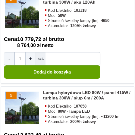
turbina 300W / aku 120Ah
Kod Elektriko:
103318
Moc:
50W
Strumień świetlny lampy [lm]:
4650
Akumulator:
120Ah żelowy
Cena
10 779,72 zł brutto
8 764,00 zł netto
-
+
szt.
Lampa hybrydowa LED 80W / panel 415W /
9
turbina 300W / słup 6m / 200A
Kod Elektriko:
107058
Moc:
80W - lampa LED
Strumień świetlny lampy [lm]:
~11200 lm
Akumulator:
200Ah żelowy