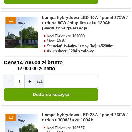
Lampa hybrydowa LED 40W / panel 275W /
11
turbina 90W / słup 6m / aku 120Ah
[wydłużona gwarancja]
Kod Elektriko:
102660
Moc:
40 W
Strumień świetlny lampy [lm]:
≥5200lm
Akumulator:
120Ah żelowy
Cena
14 760,00 zł brutto
12 000,00 zł netto
-
+
szt.
Lampa hybrydowa LED 28W / panel 230W /
12
turbina 300W / aku 100Ah
Kod Elektriko:
102537