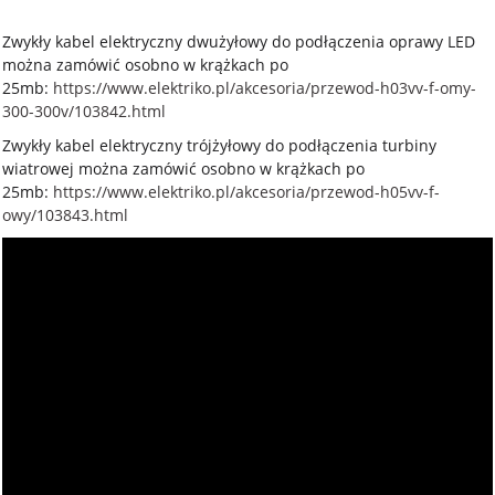
Zwykły kabel elektryczny dwużyłowy do podłączenia oprawy LED
można zamówić osobno w krążkach po
25mb:
https://www.elektriko.pl/akcesoria/przewod-h03vv-f-omy-
300-300v/103842.html
Zwykły kabel elektryczny trójżyłowy do podłączenia turbiny
wiatrowej można zamówić osobno w krążkach po
25mb:
https://www.elektriko.pl/akcesoria/przewod-h05vv-f-
owy/103843.html