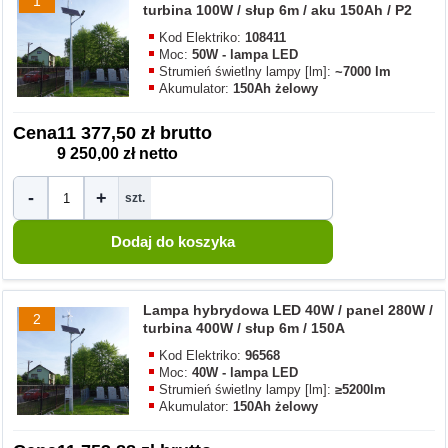
1
turbina 100W / słup 6m / aku 150Ah / P2
Kod Elektriko:
108411
Moc:
50W - lampa LED
Strumień świetlny lampy [lm]:
~7000 lm
Akumulator:
150Ah żelowy
Cena
11 377,50 zł brutto
9 250,00 zł netto
-
+
szt.
Lampa hybrydowa LED 40W / panel 280W /
2
turbina 400W / słup 6m / 150A
Kod Elektriko:
96568
Moc:
40W - lampa LED
Strumień świetlny lampy [lm]:
≥5200lm
Akumulator:
150Ah żelowy