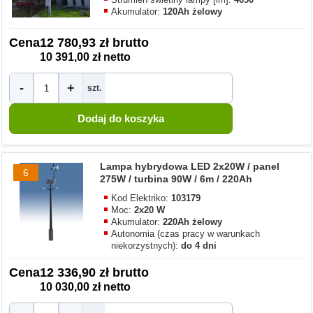
Akumulator:
120Ah żelowy
Cena
12 780,93 zł brutto
10 391,00 zł netto
-
+
szt.
Lampa hybrydowa LED 2x20W / panel
6
275W / turbina 90W / 6m / 220Ah
Kod Elektriko:
103179
Moc:
2x20 W
Akumulator:
220Ah żelowy
Autonomia (czas pracy w warunkach
niekorzystnych):
do 4 dni
Cena
12 336,90 zł brutto
10 030,00 zł netto