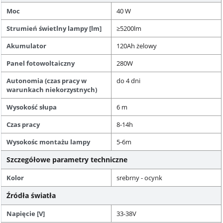
Moc
40 W
Strumień świetlny lampy [lm]
≥5200lm
Akumulator
120Ah żelowy
Panel fotowoltaiczny
280W
Autonomia (czas pracy w
do 4 dni
warunkach niekorzystnych)
Wysokość słupa
6 m
Czas pracy
8-14h
Wysokośc montażu lampy
5-6m
Szczegółowe parametry techniczne
Kolor
srebrny - ocynk
Źródła światła
Napięcie [V]
33-38V