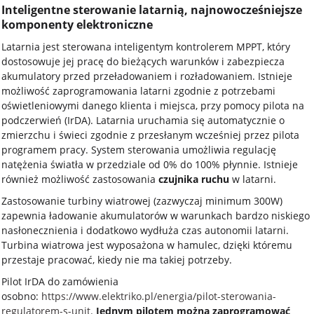
Inteligentne sterowanie latarnią, najnowocześniejsze
komponenty elektroniczne
Latarnia jest sterowana inteligentym kontrolerem MPPT, który
dostosowuje jej pracę do bieżących warunków i zabezpiecza
akumulatory przed przeładowaniem i rozładowaniem. Istnieje
możliwość zaprogramowania latarni zgodnie z potrzebami
oświetleniowymi danego klienta i miejsca, przy pomocy pilota na
podczerwień (IrDA). Latarnia uruchamia się automatycznie o
zmierzchu i świeci zgodnie z przesłanym wcześniej przez pilota
programem pracy. System sterowania umożliwia regulację
natężenia światła w przedziale od 0% do 100% płynnie. Istnieje
również możliwość zastosowania
czujnika ruchu
w latarni.
Zastosowanie turbiny wiatrowej (zazwyczaj minimum 300W)
zapewnia ładowanie akumulatorów w warunkach bardzo niskiego
nasłonecznienia i dodatkowo wydłuża czas autonomii latarni.
Turbina wiatrowa jest wyposażona w hamulec, dzięki któremu
przestaje pracować, kiedy nie ma takiej potrzeby.
Pilot IrDA do zamówienia
osobno:
https://www.elektriko.pl/energia/pilot-sterowania-
regulatorem-s-unit
.
Jednym pilotem można zaprogramować