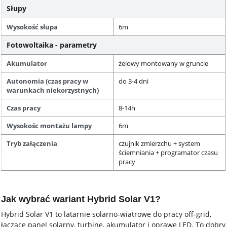
Słupy
Wysokość słupa
6m
Fotowoltaika - parametry
Akumulator
żelowy montowany w gruncie
Autonomia (czas pracy w
do 3-4 dni
warunkach niekorzystnych)
Czas pracy
8-14h
Wysokośc montażu lampy
6m
Tryb załączenia
czujnik zmierzchu + system
ściemniania + programator czasu
pracy
Jak wybrać wariant Hybrid Solar V1?
Hybrid Solar V1 to latarnie solarno-wiatrowe do pracy off-grid,
łączące panel solarny, turbinę, akumulator i oprawę LED. To dobry