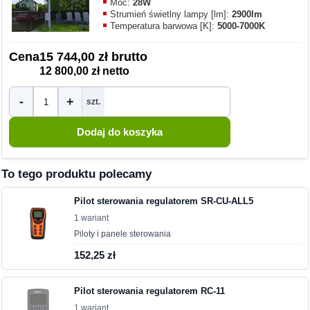
Moc:
28W
Strumień świetlny lampy [lm]:
2900lm
Temperatura barwowa [K]:
5000-7000K
Cena
15 744,00 zł brutto
12 800,00 zł netto
-
+
szt.
To tego produktu polecamy
Pilot sterowania regulatorem SR-CU-ALL5
1 wariant
Piloty i panele sterowania
152,25 zł
Pilot sterowania regulatorem RC-11
1 wariant