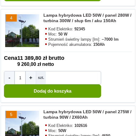
Lampa hybrydowa LED 50W / panel 280W /
4
turbina 300W / słup 6m / aku 150Ah
Kod Elektriko:
92345
Moc:
50 W
Strumień świetlny lampy [lm]:
~7000 lm
Pojemność akumulatora:
150Ah
Cena
11 389,80 zł brutto
9 260,00 zł netto
-
+
szt.
Lampa hybrydowa LED 50W / panel 275W /
5
turbina 90W / 2X60Ah
Kod Elektriko:
102616
Moc:
50W
Strumień świetlny lampy [lm]:
4650