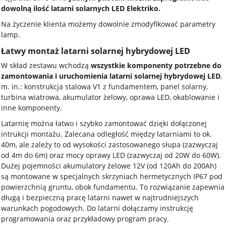
dowolną ilość latarni solarnych LED Elektriko.
Na życzenie klienta możemy dowolnie zmodyfikować parametry
lamp.
Łatwy montaż latarni solarnej hybrydowej LED
W skład zestawu wchodzą
wszystkie komponenty potrzebne do
zamontowania i uruchomienia latarni solarnej hybrydowej LED
,
m. in.: konstrukcja stalowa V1 z fundamentem, panel solarny,
turbina wiatrowa, akumulator żelowy, oprawa LED, okablowanie i
inne komponenty.
Latarnię można łatwo i szybko zamontować dzięki dołączonej
intrukcji montażu. Zalecana odległość między latarniami to ok.
40m, ale zależy to od wysokości zastosowanego słupa (zazwyczaj
od 4m do 6m) oraz mocy oprawy LED (zazwyczaj od 20W do 60W).
Dużej pojemności akumulatory żelowe 12V (od 120Ah do 200Ah)
są montowane w specjalnych skrzyniach hermetycznych IP67 pod
powierzchnią gruntu, obok fundamentu. To rozwiązanie zapewnia
długą i bezpieczną pracę latarni nawet w najtrudniejszych
warunkach pogodowych. Do latarni dołączamy instrukcję
programowania oraz przykładowy program pracy.