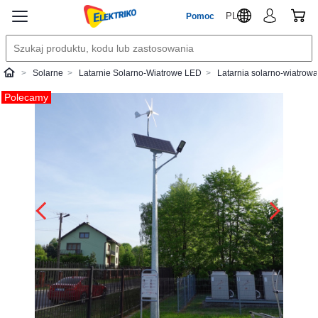
PL
Pomoc
Solarne
Latarnie Solarno-Wiatrowe LED
Latarnia solarno-wiatrow
Elektriko
Polecamy