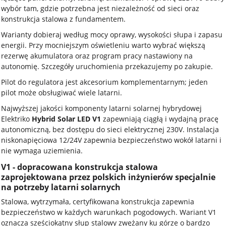
wybór tam, gdzie potrzebna jest niezależność od sieci oraz
konstrukcja stalowa z fundamentem.
Warianty dobieraj według mocy oprawy, wysokości słupa i zapasu
energii. Przy mocniejszym oświetleniu warto wybrać większą
rezerwę akumulatora oraz program pracy nastawiony na
autonomię. Szczegóły uruchomienia przekazujemy po zakupie.
Pilot do regulatora jest akcesorium komplementarnym; jeden
pilot może obsługiwać wiele latarni.
Najwyższej jakości komponenty latarni solarnej hybrydowej
Elektriko
Hybrid Solar LED V1
zapewniają ciągłą i wydajną pracę
autonomiczną, bez dostępu do sieci elektrycznej 230V. Instalacja
niskonapięciowa 12/24V zapewnia bezpieczeństwo wokół latarni i
nie wymaga uziemienia.
V1 - dopracowana konstrukcja stalowa
zaprojektowana przez polskich inżynierów specjalnie
na potrzeby latarni solarnych
Stalowa, wytrzymała, certyfikowana konstrukcja zapewnia
bezpieczeństwo w każdych warunkach pogodowych. Wariant V1
oznacza sześciokątny słup stalowy zwężany ku górze o bardzo