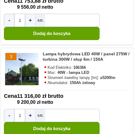
Cena
11 753,88 zł brutto
9 556,00 zł netto
-
+
szt.
Lampa hybrydowa LED 40W / panel 275W /
3
turbina 300W / słup 6m / 150A
Kod Elektriko:
106366
Moc:
40W - lampa LED
Strumień świetlny lampy [lm]:
≥5200lm
Akumulator:
150Ah żelowy
Cena
11 316,00 zł brutto
9 200,00 zł netto
-
+
szt.