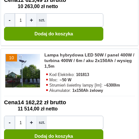
Cena
12 623,49 zł brutto
10 263,00 zł netto
-
+
szt.
Lampa hybrydowa LED 50W / panel 400W /
10
turbina 400W / 6m / aku 2x150Ah / wysięg
1,5m
Kod Elektriko:
101813
Moc:
~50 W
Strumień świetlny lampy [lm]:
~6300lm
Akumulator:
1x150Ah żelowy
Cena
14 162,22 zł brutto
11 514,00 zł netto
-
+
szt.