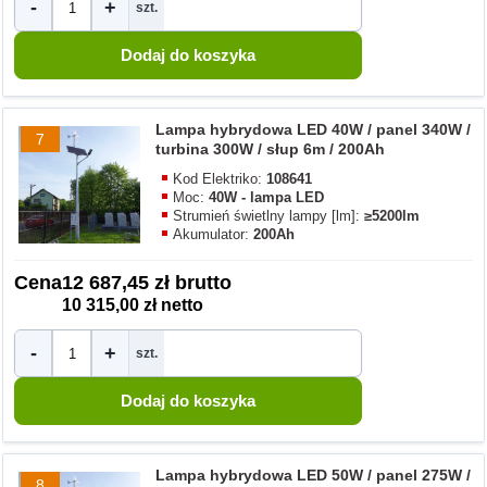
-
+
szt.
Lampa hybrydowa LED 40W / panel 340W /
7
turbina 300W / słup 6m / 200Ah
Kod Elektriko:
108641
Moc:
40W - lampa LED
Strumień świetlny lampy [lm]:
≥5200lm
Akumulator:
200Ah
Cena
12 687,45 zł brutto
10 315,00 zł netto
-
+
szt.
Lampa hybrydowa LED 50W / panel 275W /
8