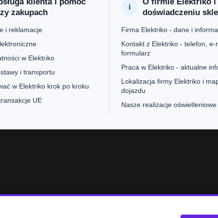
sługa klienta i pomoc
O firmie Elektriko i
rzy zakupach
doświadczeniu skl
 i reklamacje
Firma Elektriko - dane i informa
lektroniczne
Kontakt z Elektriko - telefon, e-m
formularz
tności w Elektriko
Praca w Elektriko - aktualne in
stawy i transportu
Lokalizacja firmy Elektriko i ma
ać w Elektriko krok po kroku
dojazdu
 transakcje UE
Nasze realizacje oświetleniowe
e