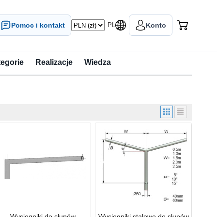
Pomoc i kontakt
PL
Konto
tegorie
Realizacje
Wiedza
Wysięgniki do słupów
Wysięgniki stalowe do słupów