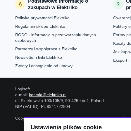
Podstawowe informacje o
Ob
zakupach w Elektriko
p
Polityka prywatności Elektriko
Gwarancje
Regulamin sklepu Elektriko
Faktury e
RODO - informacja o przetwarzaniu danych
Formy pła
osobowych
Koszty do
Partnerzy i współpraca z Elektriko
Jak kupow
Newsletter i linki Elektriko
Eksport i
Zwroty i odstąpienie od umowy
Logisoft
e-mail:
kontakt@elektriko.pl
ul. Piotrkowska 103/105/9, 90-425 Łódź, Poland
NIP (VAT ID): PL 8341722804
Copyright © 2006-2026
Logisoft
Wszystkie prawa zastrzeżon
Ustawienia plików cookie