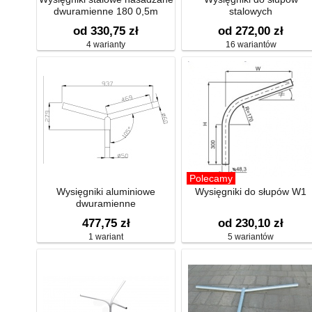
dwuramienne 180 0,5m
stalowych
WG/WGS/WGT/WGQ (łukow
od 330,75 zł
od 272,00 zł
4 warianty
16 wariantów
Polecamy
Wysięgniki aluminiowe
Wysięgniki do słupów W1
dwuramienne
477,75 zł
od 230,10 zł
1 wariant
5 wariantów