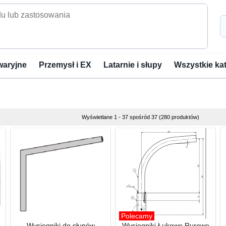
waryjne
Przemysł i EX
Latarnie i słupy
Wszystkie ka
Wyświetlane 1 - 37 spośród 37 (280 produktów)
Polecamy
Wysięgniki do słupów
Wysięgniki Łukowe Rurowe