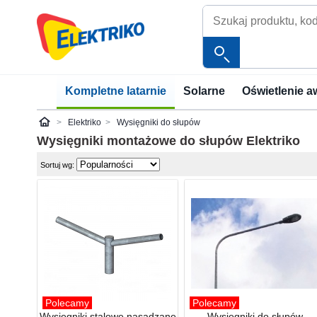
Kompletne latarnie
Solarne
Oświetlenie a
Elektriko
Wysięgniki do słupów
Elektriko
Wysięgniki montażowe do słupów
Elektriko
Sortuj wg:
Polecamy
Polecamy
Wysięgniki stalowe nasadzane
Wysięgniki do słupów