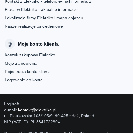
Kontakt z Elektriko - telefon, e-mail i formularz
Praca w Elektriko - aktualne informacje
Lokalizacja firmy Elektriko i mapa dojazdu
Nasze realizacje oświetleniowe
Moje konto klienta
Koszyk zakupowy Elektriko
Moje zamówienia
Rejestracja konta klienta
Logowanie do konta
Logisoft
e-mail:
kontakt@elektriko.pl
ul. Piotrkowska 103/105/9, 90-425 Łódź, Poland
NIP (VAT ID): PL 8341722804