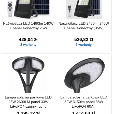
Naświetlacz LED 1480lm 140W
Naświetlacz LED 2480lm 240W
+ panel słoneczny 25W
+ panel słoneczny (35W)
428,04 zł
526,82 zł
2 warianty
2 warianty
Lampa solarna parkowa LED
Lampa solarna parkowa LED
26W 2600LM panel 33W
32W 3150lm panel 38W
LiFePO4 czujnik ruchu
LiFePO4 60Ah
1 195,12 zł
1 414,63 zł