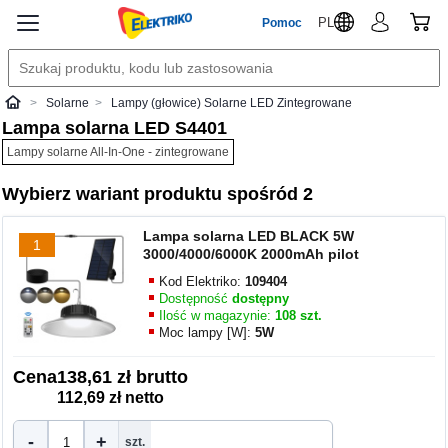
PL
Pomoc
Solarne
Lampy (głowice) Solarne LED Zintegrowane
Elektriko
Lampa solarna LED S4401
Lampy solarne All-In-One - zintegrowane
Wybierz wariant produktu spośród 2
Lampa solarna LED BLACK 5W
1
3000/4000/6000K 2000mAh pilot
Kod Elektriko:
109404
Dostępność
dostępny
Ilość w magazynie:
108 szt.
Moc lampy [W]:
5W
Cena
138,61 zł brutto
112,69 zł netto
-
+
szt.