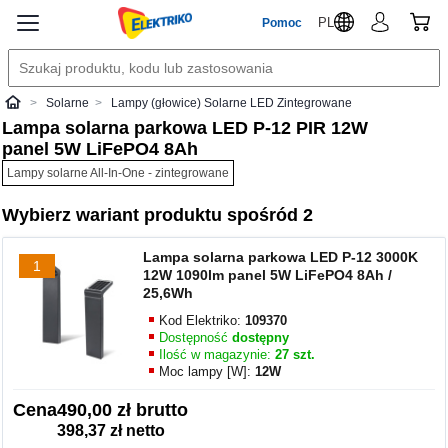
PL
Pomoc
Solarne
Lampy (głowice) Solarne LED Zintegrowane
Elektriko
Lampa solarna parkowa LED P-12 PIR 12W
panel 5W LiFePO4 8Ah
Lampy solarne All-In-One - zintegrowane
Wybierz wariant produktu spośród 2
Lampa solarna parkowa LED P-12 3000K
1
12W 1090lm panel 5W LiFePO4 8Ah /
25,6Wh
Kod Elektriko:
109370
Dostępność
dostępny
Ilość w magazynie:
27 szt.
Moc lampy [W]:
12W
Cena
490,00 zł brutto
398,37 zł netto