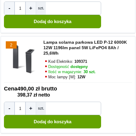
-
+
szt.
Lampa solarna parkowa LED P-12 6000K
2
12W 1196lm panel 5W LiFePO4 8Ah /
25,6Wh
Kod Elektriko:
109371
Dostępność
dostępny
Ilość w magazynie:
30 szt.
Moc lampy [W]:
12W
Cena
490,00 zł brutto
398,37 zł netto
-
+
szt.