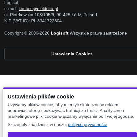
Logisoft
e-mail:
kontakt@elektriko.pl
ul. Piotrkowska 103/105/9, 90-425 Łódź, Poland
NIP (VAT ID): PL 8341722804
Copyright © 2006-2026
Logisoft
Wszystkie prawa zastrzeżone
Ustawienia Cookies
Ustawienia plików cookie
Używamy plików cookie, aby mierzyć skuteczność reklam,
poprawiać ofertę i pokazywać trafniejsze treści. Analityczne i
marketingowe pliki cookie włączamy wyłącznie po Twojej zgodzie.
Szczegóły znajdziesz w naszej
polityce prywatności
.