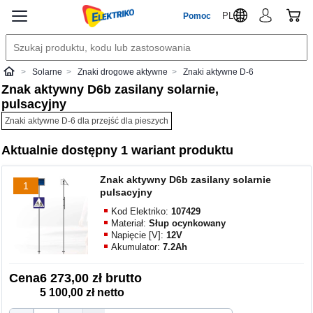
PL
Pomoc
Solarne
Znaki drogowe aktywne
Znaki aktywne D-6
Elektriko
Znak aktywny D6b zasilany solarnie,
pulsacyjny
Znaki aktywne D-6 dla przejść dla pieszych
Aktualnie dostępny 1 wariant produktu
Znak aktywny D6b zasilany solarnie
1
pulsacyjny
Kod Elektriko:
107429
Materiał:
Słup ocynkowany
Napięcie [V]:
12V
Akumulator:
7.2Ah
Cena
6 273,00 zł brutto
5 100,00 zł netto