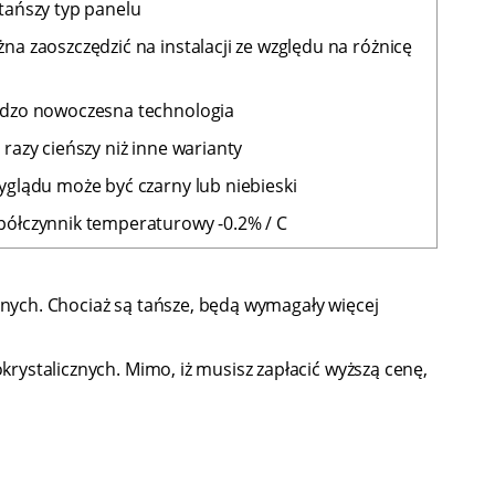
jtańszy typ panelu
żna zaoszczędzić na instalacji ze względu na różnicę
rdzo nowoczesna technologia
 razy cieńszy niż inne warianty
wyglądu może być czarny lub niebieski
półczynnik temperaturowy -0.2% / C
nych. Chociaż są tańsze, będą wymagały więcej
rystalicznych. Mimo, iż musisz zapłacić wyższą cenę,