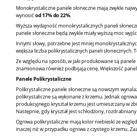
Monokrystaliczne panele słoneczne mają zwykle najw
wynosić
od 17% do 22%
.
Wyższa wydajność monokrystalicznych paneli słoneczn
panele słoneczne będą zwykle miały wyższą moc wyjśc
Innymi słowy, potrzebne jest mniej monokrystalicznych
większa liczba polikrystalicznych paneli słonecznych.
Ze względu na sposób, w jaki produkowane są panele 
znamionowa również podbijają cenę. Większość paneli
Panele Polikrystaliczne
Polikrystaliczne panele słoneczne są nowszym wynalaz
polikrystaliczne są wykonane z krzemu. Jednak ogniw
produkcyjnego kryształ krzemu jest umieszczany w zbi
Następnie, gdy kryształ jest schłodzony, rozdrabniany j
Ogniwa polikrystaliczne mają kolor niebieski ze wzglę
inaczej niż w przypadku ogniwa z czystego krzemu. Z