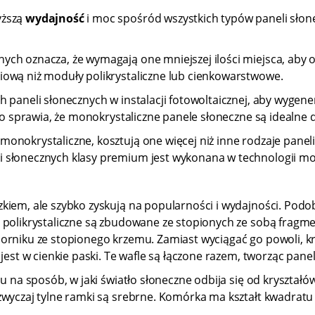
yższą
wydajność
i moc spośród wszystkich typów paneli sło
ych oznacza, że wymagają one mniejszej ilości miejsca, aby 
iową niż moduły polikrystaliczne lub cienkowarstwowe.
 paneli słonecznych w instalacji fotowoltaicznej, aby wygener
 To sprawia, że monokrystaliczne panele słoneczne są idealne
monokrystaliczne, kosztują one więcej niż inne rodzaje pane
 słonecznych klasy premium jest wykonana w technologii mon
kiem, ale szybko zyskują na popularności i wydajności. Podo
a polikrystaliczne są zbudowane ze stopionych ze sobą frag
orniku ze stopionego krzemu. Zamiast wyciągać go powoli, kr
est w cienkie paski. Te wafle są łączone razem, tworząc panel 
du na sposób, w jaki światło słoneczne odbija się od kryształ
azwyczaj tylne ramki są srebrne. Komórka ma kształt kwadrat