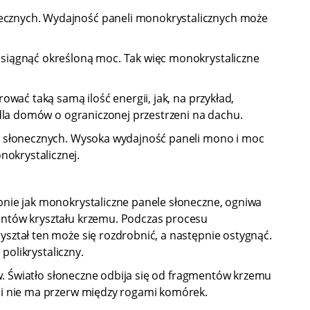
necznych. Wydajność paneli monokrystalicznych może
osiągnąć określoną moc. Tak więc monokrystaliczne
ować taką samą ilość energii, jak, na przykład,
 dla domów o ograniczonej przestrzeni na dachu.
li słonecznych. Wysoka wydajność paneli mono i moc
okrystalicznej.
bnie jak monokrystaliczne panele słoneczne, ogniwa
mentów kryształu krzemu. Podczas procesu
yształ ten może się rozdrobnić, a następnie ostygnąć.
polikrystaliczny.
ów. Światło słoneczne odbija się od fragmentów krzemu
u i nie ma przerw między rogami komórek.