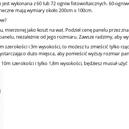
jest wykonana z 60 lub 72 ogniw fotowoltaicznych. 60-ogni
neczne mają wymiary około 200cm x 100cm.
we?
elu, mierzonej jako koszt na wat. Podziel cenę panelu przez
anelu, niezależnie od jego rozmiaru. Zawsze radzimy, aby wyb
m szerokości i 3m wysokości, to możesz tu zmieścić tylko rzą
ystarczająco dużo miejsca, aby pomieścić wyższy rozmiar pan
a 10m szerokości i tylko 1,8m wysokości, będziesz musiał uży