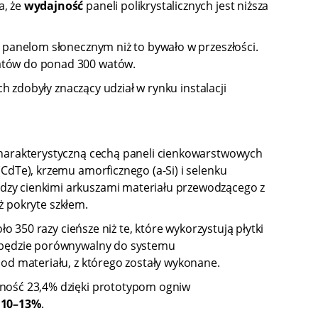
a, że
wydajność
paneli polikrystalicznych jest niższa
 panelom słonecznym niż to bywało w przeszłości.
watów do ponad 300 watów.
h zdobyły znaczący udział w rynku instalacji
charakterystyczną cechą paneli cienkowarstwowych
CdTe), krzemu amorficznego (a-Si) i selenku
dzy cienkimi arkuszami materiału przewodzącego z
eż pokryte szkłem.
o 350 razy cieńsze niż te, które wykorzystują płytki
o będzie porównywalny do systemu
od materiału, z którego zostały wykonane.
ność 23,4% dzięki prototypom ogniw
e
10–13%
.