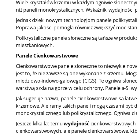
Wiele kryształów krzemu w każdym ogniwie słoneczny
niż paneli monokrystalicznych. Wskaźniki wydajności p
Jednak dzięki nowym technologiom panele polikrystali
Poprawa jakości pomogła również zwiększyć moc stan
Polikrystaliczne panele słoneczne są tańsze w produkcj
mieszkaniowych.
Panele Cienkowarstwowe
Cienkowarstwowe panele słoneczne to niezwykle nowe 
jest to, że nie zawsze są one wykonane z krzemu. Mog
miedziowo-indowo-galowego (CIGS). Te ogniwa słonec
warstwą szkła na górze w celu ochrony. Panele a-Si wyk
Jak sugeruje nazwa, panele cienkowarstwowe są łatwe do
krzemowe. Ale ramy takich paneli mogą czasami być 
monokrystalicznego lub polikrystalicznego. Ogniwa ci
Jeszcze kilka lat temu
wydajność
cienkowarstwowych o
cienkowarstwowych, ale panele cienkowarstwowe, któ