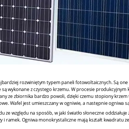
ajbardziej rozwiniętym typem paneli fotowoltaicznych. Są on
 są wykonane z czystego krzemu. W procesie produkcyjnym kr
ny ze zbiornika bardzo powoli, dzięki czemu stopiony krzem 
nowe. Wafel jest umieszczany w ogniwie, a następnie ogniwa s
u ze względu na sposób, w jaki światło słoneczne oddziałuje
szy i ramek. Ogniwa monokrystaliczne mają kształt kwadratu z