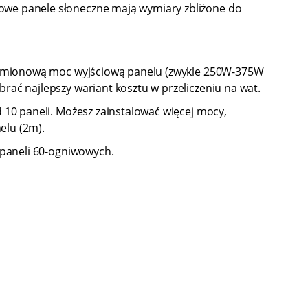
wowe panele słoneczne mają wymiary zbliżone do
 znamionową moc wyjściową panelu (zwykle 250W-375W
rać najlepszy wariant kosztu w przeliczeniu na wat.
d 10 paneli. Możesz zainstalować więcej mocy,
elu (2m).
ć paneli 60-ogniwowych.