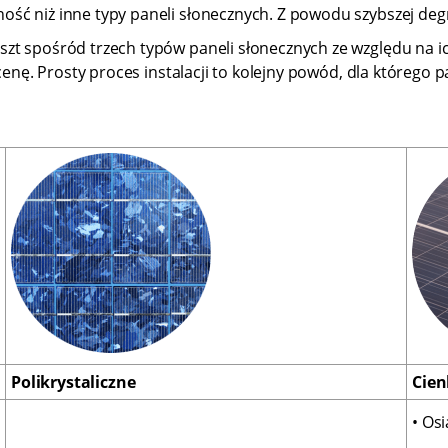
ć niż inne typy paneli słonecznych. Z powodu szybszej degra
t spośród trzech typów paneli słonecznych ze względu na ich
 cenę. Prosty proces instalacji to kolejny powód, dla któreg
Polikrystaliczne
Cie
• Os