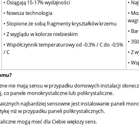
• Osiągają 15-17% wydajności
• Na
• Nowsza technologia
• Mo
wagi
• Stopione ze sobą fragmenty kryształków krzemu
• Ba
• Z wyglądu w kolorze niebieskim
• 350
• Współczynnik temperaturowy od -0.3% / C do -0.5%
/ C
• Z 
• Ws
 domu?
zne nie mają sensu w przypadku domowych instalacji słonecz
j, co panele monokrystaliczne lub polikrystaliczne.
icznych najbardziej sensowne jest instalowanie paneli monok
tykę niż w przypadku paneli polikrystalicznych.
taliczne mogą mieć dla Ciebie większy sens.