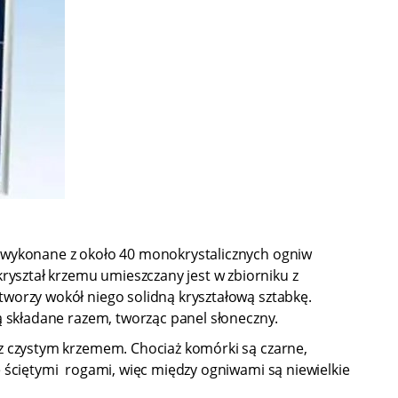
e wykonane z około 40 monokrystalicznych ogniw
yształ krzemu umieszczany jest w zbiorniku z
tworzy wokół niego solidną kryształową sztabkę.
ą składane razem, tworząc panel słoneczny.
 z czystym krzemem. Chociaż komórki są czarne,
e ściętymi rogami, więc między ogniwami są niewielkie