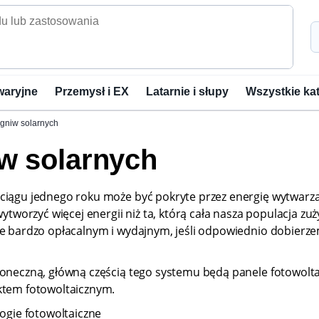
waryjne
Przemysł i EX
Latarnie i słupy
Wszystkie ka
ogniw solarnych
iw solarnych
 ciągu jednego roku może być pokryte przez energię wytwarza
ytworzyć więcej energii niż ta, którą cała nasza populacja zuży
kże bardzo opłacalnym i wydajnym, jeśli odpowiednio dobier
łoneczną, główną częścią tego systemu będą panele fotowoltai
ektem fotowoltaicznym.
logie fotowoltaiczne