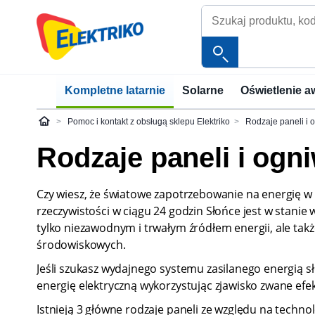
Kompletne latarnie
Solarne
Oświetlenie a
Pomoc i kontakt z obsługą sklepu Elektriko
Rodzaje paneli i 
Elektriko
Rodzaje paneli i ogn
Czy wiesz, że światowe zapotrzebowanie na energię w
rzeczywistości w ciągu 24 godzin Słońce jest w stanie w
tylko niezawodnym i trwałym źródłem energii, ale ta
środowiskowych.
Jeśli szukasz wydajnego systemu zasilanego energią s
energię elektryczną wykorzystując zjawisko zwane ef
Istnieją 3 główne rodzaje paneli ze względu na techno