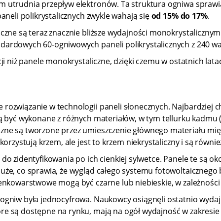
m utrudnia przepływ elektronów. Ta struktura ogniwa sprawi
aneli polikrystalicznych zwykle wahają się
od 15% do 17%
.
czne są teraz znacznie bliższe wydajności monokrystalicznym
dardowych 60-ogniwowych paneli polikrystalicznych z 240 
i niż panele monokrystaliczne, dzięki czemu w ostatnich latac
rozwiązanie w technologii paneli słonecznych. Najbardziej 
ą być wykonane z różnych materiałów, w tym tellurku kadmu (
zne są tworzone przez umieszczenie głównego materiału mię
orzystują krzem, ale jest to krzem niekrystaliczny i są równi
 zidentyfikowania po ich cienkiej sylwetce. Panele te są okoł
duże, co sprawia, że wygląd całego systemu fotowoltaiczneg
enkowarstwowe mogą być czarne lub niebieskie, w zależności 
gniw była jednocyfrowa. Naukowcy osiągnęli ostatnio wydaj
re są dostępne na rynku, mają na ogół wydajność w zakresi