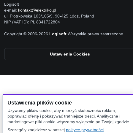
Logisoft
e-mail:
kontakt@elektriko.pl
ul. Piotrkowska 103/105/9, 90-425 Łódź, Poland
NIP (VAT ID): PL 8341722804
Copyright © 2006-2026
Logisoft
Wszystkie prawa zastrzeżone
Ustawienia Cookies
Ustawienia plików cookie
Używamy plików cookie, aby mierzyć skuteczność reklam,
poprawiać ofertę i pokazywać trafniejsze treści. Analityczne i
marketingowe pliki cookie włączamy wyłącznie po Twojej zgodzie.
Szczegóły znajdziesz w naszej
polityce prywatności
.