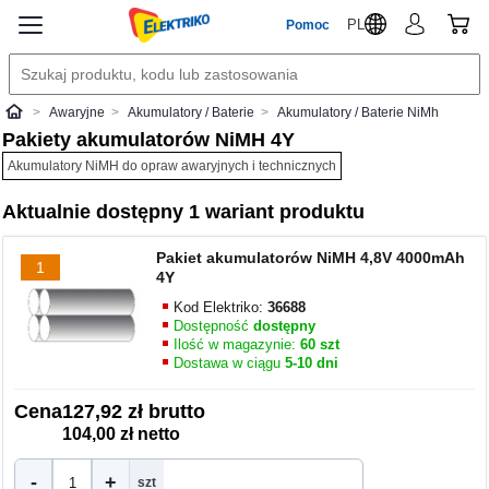
PL
Pomoc
Awaryjne
Akumulatory / Baterie
Akumulatory / Baterie NiMh
Elektriko
Pakiety akumulatorów NiMH 4Y
Akumulatory NiMH do opraw awaryjnych i technicznych
Aktualnie dostępny 1 wariant produktu
Pakiet akumulatorów NiMH 4,8V 4000mAh
1
4Y
Kod Elektriko:
36688
Dostępność
dostępny
Ilość w magazynie:
60 szt
Dostawa w ciągu
5-10 dni
Cena
127,92 zł brutto
104,00 zł netto
-
+
szt