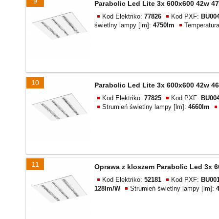
9
Parabolic Led Lite 3x 600x600 42w 47
Kod Elektriko:
77826
Kod PXF:
BU004
świetlny lampy [lm]:
4750lm
Temperatur
10
Parabolic Led Lite 3x 600x600 42w 46
Kod Elektriko:
77825
Kod PXF:
BU004
Strumień świetlny lampy [lm]:
4660lm
11
Oprawa z kloszem Parabolic Led 3x 6
Kod Elektriko:
52181
Kod PXF:
BU001
128lm/W
Strumień świetlny lampy [lm]: