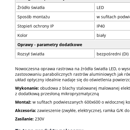
Źródło światła
LED
Sposób montażu
w sufitach podwi
Stopień ochrony IP
IP40
Kolor
biały
Oprawy - parametry dodatkowe
Rozsył światła
bezpośredni (DI)
Nowoczesna oprawa rastrowa na źródła światła LED, o wyso
zastosowaniu parabolicznych rastrów aluminiowych jak ró
układ optyczny idealnie nadaje się do oświetlenia powierz
Wykonanie:
obudowa z blachy stalowanej malowanej elektr
z dodatkową przesłoną mikropryzmatyczną
Montaż:
w sufitach podwieszanych 600x600 o widocznej kon
Akcesoria:
zawieszenie (zwykłe, elektryczne), ramka G/K do
Zasilanie:
230V