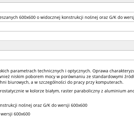
eszanych 600x600 o widocznej konstrukcji nośnej oraz G/K do wers
kich parametrach technicznych i optycznych. Oprawa charakteryzuj
wnież niskim poborem mocy w porównaniu ze standardowymi źródła
chni biurowych, a w szczególności do pracy przy komputerach.
ostatycznie w kolorze białym, raster paraboliczny z aluminium a
strukcji nośnej oraz G/K do wersji 600x600
 wersji 600x600