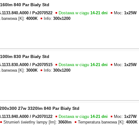
160lm 840 Par Biały Std
.1133.840.A000 / Px2070522
Dostawa w ciągu
14-21 dni
Moc:
1x25W
a barwowa [K]:
4000K
Info:
300x1200
100lm 830 Par Biały Std
.1133.830.A000 / Px2070515
Dostawa w ciągu
14-21 dni
Moc:
1x25W
a barwowa [K]:
3000K
Info:
300x1200
200x300 27w 3320lm 840 Par Biały Std
.1133.840.A000 / Px2070122
Dostawa w ciągu
14-21 dni
Moc:
1x27W
Strumień świetlny lampy [lm]:
3060lm
Temperatura barwowa [K]:
4000K