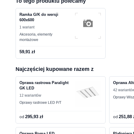
To tego produktu polecamy
Ramka G/K do wersji
600x600
1 wariant
Akcesoria, elementy
montażowe
59,91 zł
Najczęściej kupowane razem z
Oprawa rastrowa Paralight
Oprawa Al
GK LED
42 wariantó
12 wariantów
Oprawy Wis
Oprawy rastrowe LED P/T
od
295,93 zł
od
251,88 
Oprawa Roma LED
Plafonier