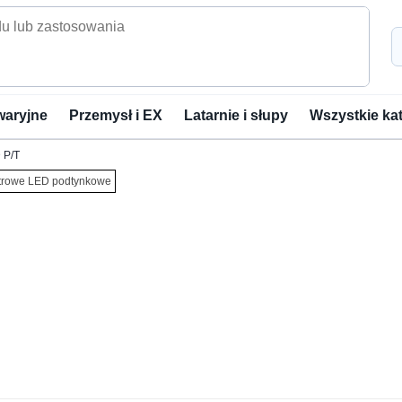
waryjne
Przemysł i EX
Latarnie i słupy
Wszystkie ka
 P/T
trowe LED podtynkowe