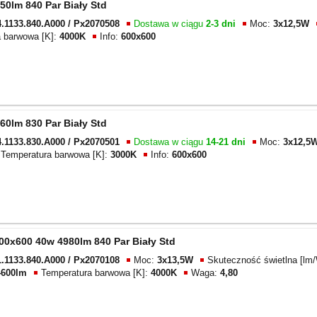
50lm 840 Par Biały Std
.1133.840.A000 / Px2070508
Dostawa w ciągu
2-3 dni
Moc:
3x12,5W
a barwowa [K]:
4000K
Info:
600x600
60lm 830 Par Biały Std
.1133.830.A000 / Px2070501
Dostawa w ciągu
14-21 dni
Moc:
3x12,5
Temperatura barwowa [K]:
3000K
Info:
600x600
00x600 40w 4980lm 840 Par Biały Std
.1133.840.A000 / Px2070108
Moc:
3x13,5W
Skuteczność świetlna [lm/
4600lm
Temperatura barwowa [K]:
4000K
Waga:
4,80