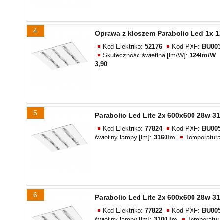
4
Oprawa z kloszem Parabolic Led 1x 1
Kod Elektriko:
52176
Kod PXF:
BU003
Skuteczność świetlna [lm/W]:
124lm/W
3,90
5
Parabolic Led Lite 2x 600x600 28w 31
Kod Elektriko:
77824
Kod PXF:
BU005
świetlny lampy [lm]:
3160lm
Temperatur
6
Parabolic Led Lite 2x 600x600 28w 31
Kod Elektriko:
77822
Kod PXF:
BU005
świetlny lampy [lm]:
3100 lm
Temperatur