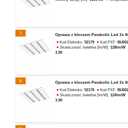
7
Oprawa z kloszem Parabolic Led 2x 6
Kod Elektriko:
52179
Kod PXF:
BU002
Skuteczność świetlna [lm/W]:
128lm/W
3,90
8
Oprawa z kloszem Parabolic Led 2x 6
Kod Elektriko:
52178
Kod PXF:
BU002
Skuteczność świetlna [lm/W]:
124lm/W
3,90