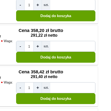
-
+
szt.
Cena
358,20 zł brutto
291,22 zł netto
W
Waga:
-
+
szt.
Cena
358,42 zł brutto
291,40 zł netto
W
Waga:
-
+
szt.