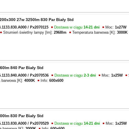
200x300 27w 3250lm 830 Par Biały Std
.1133.830.A000 / Px2070115
Dostawa w ciągu
14-21 dni
Moc:
1x27W
Strumień świetlny lampy [lm]:
2968lm
Temperatura barwowa [K]:
3000K
60lm 840 Par Biały Std
.1133.840.A000 / Px2070536
Dostawa w ciągu
2-3 dni
Moc:
1x25W
a barwowa [K]:
4000K
Info:
600x600
00lm 830 Par Biały Std
.1133.830.A000 / Px2070529
Dostawa w ciągu
14-21 dni
Moc:
1x25W
a barwowa [K]:
3000K
Info:
600x600