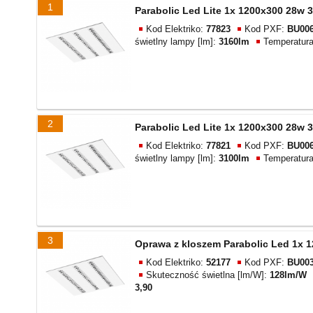
1
Parabolic Led Lite 1x 1200x300 28w 3
Kod Elektriko:
77823
Kod PXF:
BU006
świetlny lampy [lm]:
3160lm
Temperatur
2
Parabolic Led Lite 1x 1200x300 28w 3
Kod Elektriko:
77821
Kod PXF:
BU006
świetlny lampy [lm]:
3100lm
Temperatur
3
Oprawa z kloszem Parabolic Led 1x 1
Kod Elektriko:
52177
Kod PXF:
BU003
Skuteczność świetlna [lm/W]:
128lm/W
3,90