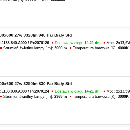
00x600 27w 3320lm 840 Par Biały Std
.1133.840.A000 / Px2070126
Dostawa w ciągu
14-21 dni
Moc:
2x13,5
Strumień świetlny lampy [lm]:
3060lm
Temperatura barwowa [K]:
4000K
00x600 27w 3250lm 830 Par Biały Std
.1133.830.A000 / Px2070124
Dostawa w ciągu
14-21 dni
Moc:
2x13,5
Strumień świetlny lampy [lm]:
2968lm
Temperatura barwowa [K]:
3000K