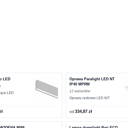
to LED
Oprawa Paralight LED NT
IP40 MPRM
w
12 wariantów
zące LED
Oprawy rastrowe LED N/T
zł
od
334,87 zł
a MODENA MINI
Lampa downlight Bari ECO