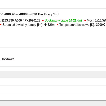
00x600 40w 4880lm 830 Par Biały Std
.1133.830.A000 / Px2070101
Dostawa w ciągu
14-21 dni
Moc:
3x13,5
Strumień świetlny lampy [lm]:
4462lm
Temperatura barwowa [K]:
3000K
Dostawa