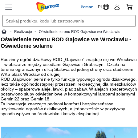
PL
Pomoc
Realizacje
Oświetlenie terenu ROD Gajowice we Wrocławiu
Elektriko
Oświetlenie terenu ROD Gajowice we Wrocławiu -
Oświetlenie solarne
Rodzinny ogród działkowy ROD „Gajowice” znajduje się we Wrocławiu
– w obszarze między osiedlami Gajowice i Grabiszyn. Działa na
terenie ograniczonym ulicą Stalową od jednej strony oraz stadionem
WKS Śląsk Wrocław od drugiej.
ROD „Gajowice” pełni nie tylko funkcję typowego ogrodu działkowego,
lecz także ogólnodostępnej przestrzeni rekreacyjnej dla mieszkańców
okolicy – spacerowe aleje, ławki, plac zabaw. W alejach spacerowcych
postawiono słupy oświetleniowe w kompaktowymi lampami solarnymi
Gemini22 oraz Gemini18.
Ta inwestycja znacząco podnosi komfort i bezpieczeństwo
użytkowania ogrodów działkowych, a jednocześnie w pozytywny
sposób wpływa na środowisko i koszty eksploatacji.