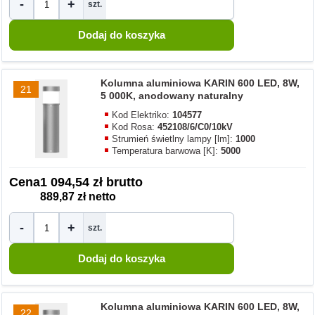
-
+
szt.
Kolumna aluminiowa KARIN 600 LED, 8W,
21
5 000K, anodowany naturalny
Kod Elektriko:
104577
Kod Rosa:
452108/6/C0/10kV
Strumień świetlny lampy [lm]:
1000
Temperatura barwowa [K]:
5000
Cena
1 094,54 zł brutto
889,87 zł netto
-
+
szt.
Kolumna aluminiowa KARIN 600 LED, 8W,
22