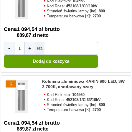
Kod Elektriko:
104556
Kod Rosa:
452108/1/C0/10kV
Strumień świetlny lampy [lm]:
800
Temperatura barwowa [K]:
2700
Cena
1 094,54 zł brutto
889,87 zł netto
-
+
szt.
Kolumna aluminiowa KARIN 600 LED, 8W,
6
2 700K, anodowany szary
Kod Elektriko:
104560
Kod Rosa:
452108/1/CI63/10kV
Strumień świetlny lampy [lm]:
800
Temperatura barwowa [K]:
2700
Cena
1 094,54 zł brutto
889,87 zł netto