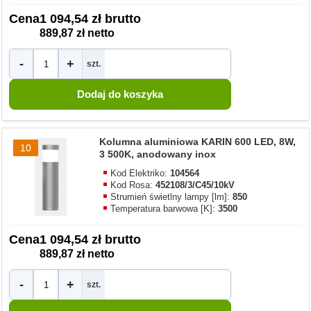
Cena
1 094,54 zł brutto
889,87 zł netto
-
+
szt.
Kolumna aluminiowa KARIN 600 LED, 8W,
10
3 500K, anodowany inox
Kod Elektriko:
104564
Kod Rosa:
452108/3/C45/10kV
Strumień świetlny lampy [lm]:
850
Temperatura barwowa [K]:
3500
Cena
1 094,54 zł brutto
889,87 zł netto
-
+
szt.