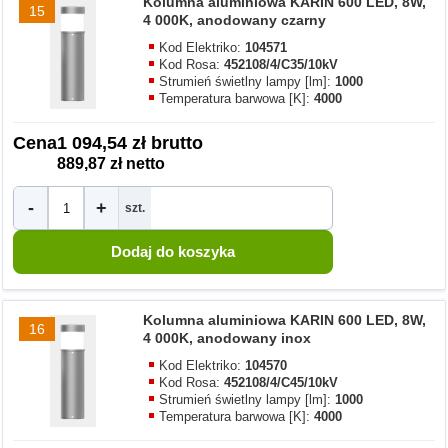
Kolumna aluminiowa KARIN 600 LED, 8W,
15
4 000K, anodowany czarny
Kod Elektriko:
104571
Kod Rosa:
452108/4/C35/10kV
Strumień świetlny lampy [lm]:
1000
Temperatura barwowa [K]:
4000
Cena
1 094,54 zł brutto
889,87 zł netto
-
+
szt.
Kolumna aluminiowa KARIN 600 LED, 8W,
16
4 000K, anodowany inox
Kod Elektriko:
104570
Kod Rosa:
452108/4/C45/10kV
Strumień świetlny lampy [lm]:
1000
Temperatura barwowa [K]:
4000