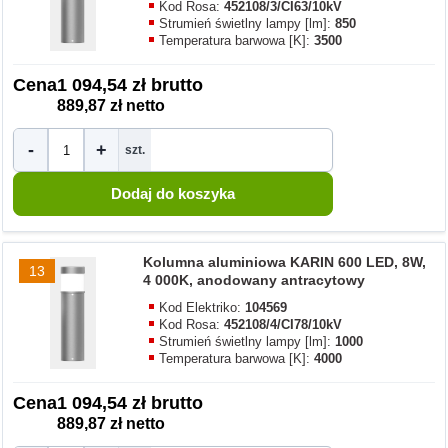
Kod Rosa:
452108/3/CI63/10kV
Strumień świetlny lampy [lm]:
850
Temperatura barwowa [K]:
3500
Cena
1 094,54 zł brutto
889,87 zł netto
-
+
szt.
Kolumna aluminiowa KARIN 600 LED, 8W,
13
4 000K, anodowany antracytowy
Kod Elektriko:
104569
Kod Rosa:
452108/4/CI78/10kV
Strumień świetlny lampy [lm]:
1000
Temperatura barwowa [K]:
4000
Cena
1 094,54 zł brutto
889,87 zł netto