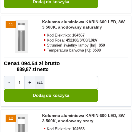
Kolumna aluminiowa KARIN 600 LED, 8W,
11
3 500K, anodowany naturalny
Kod Elektriko:
104567
Kod Rosa:
452108/3/C0/10kV
Strumień świetlny lampy [lm]:
850
Temperatura barwowa [K]:
3500
Cena
1 094,54 zł brutto
889,87 zł netto
-
+
szt.
Kolumna aluminiowa KARIN 600 LED, 8W,
12
3 500K, anodowany szary
Kod Elektriko:
104563