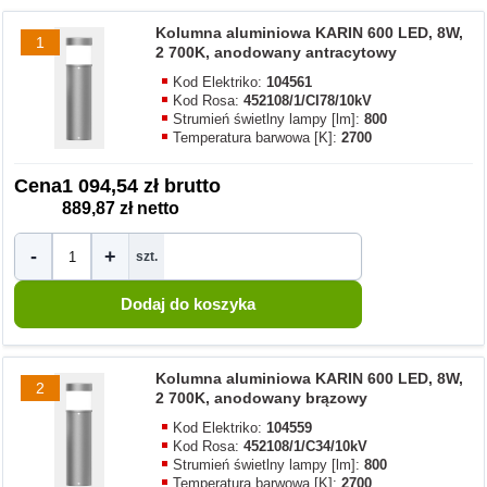
Kolumna aluminiowa KARIN 600 LED, 8W,
1
2 700K, anodowany antracytowy
Kod Elektriko:
104561
Kod Rosa:
452108/1/CI78/10kV
Strumień świetlny lampy [lm]:
800
Temperatura barwowa [K]:
2700
Cena
1 094,54 zł brutto
889,87 zł netto
-
+
szt.
Kolumna aluminiowa KARIN 600 LED, 8W,
2
2 700K, anodowany brązowy
Kod Elektriko:
104559
Kod Rosa:
452108/1/C34/10kV
Strumień świetlny lampy [lm]:
800
Temperatura barwowa [K]:
2700