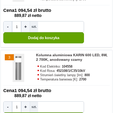
Cena
1 094,54 zł brutto
889,87 zł netto
-
+
szt.
Kolumna aluminiowa KARIN 600 LED, 8W,
3
2 700K, anodowany czarny
Kod Elektriko:
104558
Kod Rosa:
452108/1/C35/10kV
Strumień świetlny lampy [lm]:
800
Temperatura barwowa [K]:
2700
Cena
1 094,54 zł brutto
889,87 zł netto
-
+
szt.