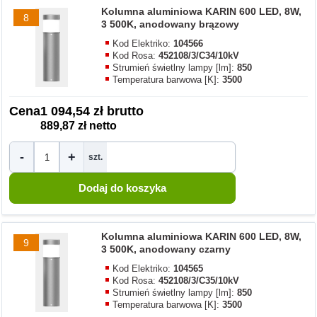
Kolumna aluminiowa KARIN 600 LED, 8W,
8
3 500K, anodowany brązowy
Kod Elektriko:
104566
Kod Rosa:
452108/3/C34/10kV
Strumień świetlny lampy [lm]:
850
Temperatura barwowa [K]:
3500
Cena
1 094,54 zł brutto
889,87 zł netto
-
+
szt.
Kolumna aluminiowa KARIN 600 LED, 8W,
9
3 500K, anodowany czarny
Kod Elektriko:
104565
Kod Rosa:
452108/3/C35/10kV
Strumień świetlny lampy [lm]:
850
Temperatura barwowa [K]:
3500