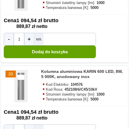
Strumień świetlny lampy [lm]:
1000
Temperatura barwowa [K]:
5000
Cena
1 094,54 zł brutto
889,87 zł netto
-
+
szt.
Kolumna aluminiowa KARIN 600 LED, 8W,
20
5 000K, anodowany inox
Kod Elektriko:
104576
Kod Rosa:
452108/6/C45/10kV
Strumień świetlny lampy [lm]:
1000
Temperatura barwowa [K]:
5000
Cena
1 094,54 zł brutto
889,87 zł netto