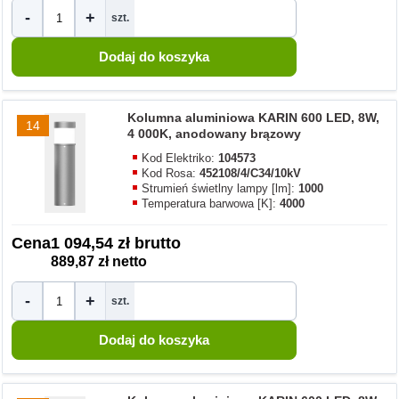
-
+
szt.
Kolumna aluminiowa KARIN 600 LED, 8W,
14
4 000K, anodowany brązowy
Kod Elektriko:
104573
Kod Rosa:
452108/4/C34/10kV
Strumień świetlny lampy [lm]:
1000
Temperatura barwowa [K]:
4000
Cena
1 094,54 zł brutto
889,87 zł netto
-
+
szt.