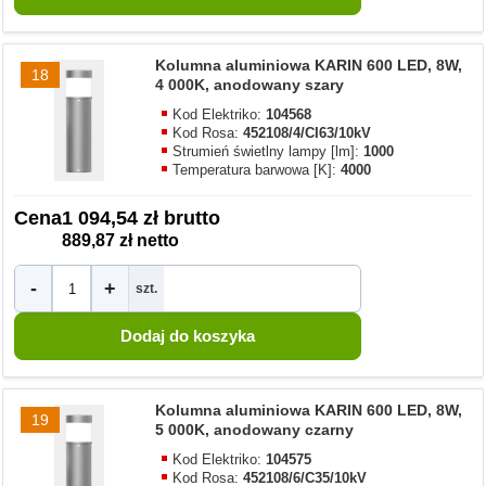
Kolumna aluminiowa KARIN 600 LED, 8W,
18
4 000K, anodowany szary
Kod Elektriko:
104568
Kod Rosa:
452108/4/CI63/10kV
Strumień świetlny lampy [lm]:
1000
Temperatura barwowa [K]:
4000
Cena
1 094,54 zł brutto
889,87 zł netto
-
+
szt.
Kolumna aluminiowa KARIN 600 LED, 8W,
19
5 000K, anodowany czarny
Kod Elektriko:
104575
Kod Rosa:
452108/6/C35/10kV