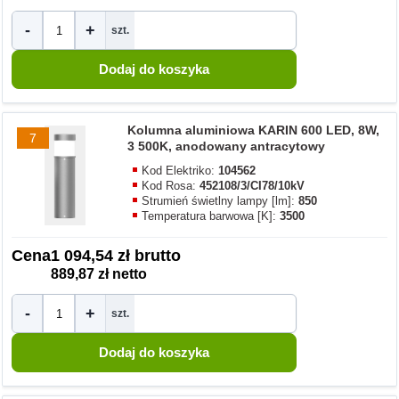
-
+
szt.
Kolumna aluminiowa KARIN 600 LED, 8W,
7
3 500K, anodowany antracytowy
Kod Elektriko:
104562
Kod Rosa:
452108/3/CI78/10kV
Strumień świetlny lampy [lm]:
850
Temperatura barwowa [K]:
3500
Cena
1 094,54 zł brutto
889,87 zł netto
-
+
szt.