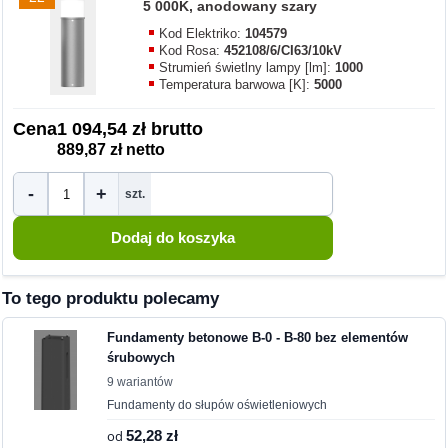
5 000K, anodowany szary
Kod Elektriko:
104579
Kod Rosa:
452108/6/CI63/10kV
Strumień świetlny lampy [lm]:
1000
Temperatura barwowa [K]:
5000
Cena
1 094,54 zł brutto
889,87 zł netto
-
+
szt.
To tego produktu polecamy
Fundamenty betonowe B-0 - B-80 bez elementów
śrubowych
9 wariantów
Fundamenty do słupów oświetleniowych
od
52,28 zł