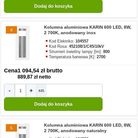
Kolumna aluminiowa KARIN 600 LED, 8W,
4
2 700K, anodowany inox
Kod Elektriko:
104557
Kod Rosa:
452108/1/C45/10kV
Strumień świetlny lampy [lm]:
800
Temperatura barwowa [K]:
2700
Cena
1 094,54 zł brutto
889,87 zł netto
-
+
szt.
Kolumna aluminiowa KARIN 600 LED, 8W,
5
2 700K, anodowany naturalny