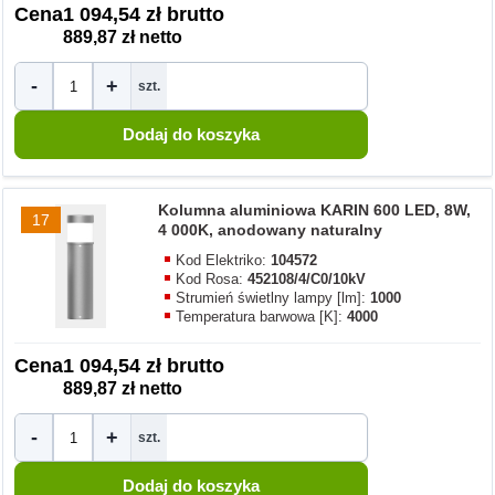
Cena
1 094,54 zł brutto
889,87 zł netto
-
+
szt.
Kolumna aluminiowa KARIN 600 LED, 8W,
17
4 000K, anodowany naturalny
Kod Elektriko:
104572
Kod Rosa:
452108/4/C0/10kV
Strumień świetlny lampy [lm]:
1000
Temperatura barwowa [K]:
4000
Cena
1 094,54 zł brutto
889,87 zł netto
-
+
szt.