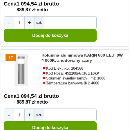
Cena
1 094,54 zł brutto
889,87 zł netto
-
+
szt.
Kolumna aluminiowa KARIN 600 LED, 8W,
17
4 000K, anodowany szary
Kod Elektriko:
104568
Kod Rosa:
452108/4/CI63/10kV
Strumień świetlny lampy [lm]:
1000
Temperatura barwowa [K]:
4000
Cena
1 094,54 zł brutto
889,87 zł netto
-
+
szt.