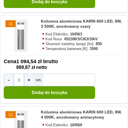
Kolumna aluminiowa KARIN 600 LED, 8W,
11
3 500K, anodowany szary
Kod Elektriko:
104563
Kod Rosa:
452108/3/CI63/10kV
Strumień świetlny lampy [lm]:
850
Temperatura barwowa [K]:
3500
Cena
1 094,54 zł brutto
889,87 zł netto
-
+
szt.
Kolumna aluminiowa KARIN 600 LED, 8W,
12
4 000K, anodowany antracytowy
Kod Elektriko:
104569