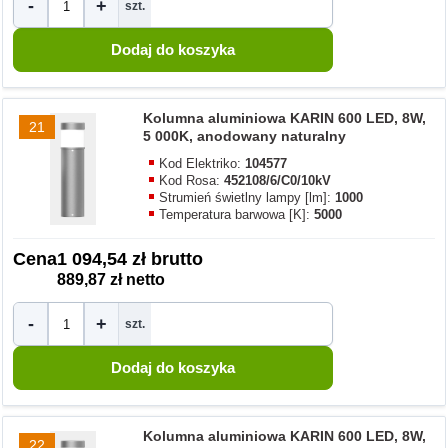
-
+
szt.
Kolumna aluminiowa KARIN 600 LED, 8W,
21
5 000K, anodowany naturalny
Kod Elektriko:
104577
Kod Rosa:
452108/6/C0/10kV
Strumień świetlny lampy [lm]:
1000
Temperatura barwowa [K]:
5000
Cena
1 094,54 zł brutto
889,87 zł netto
-
+
szt.
Kolumna aluminiowa KARIN 600 LED, 8W,
22