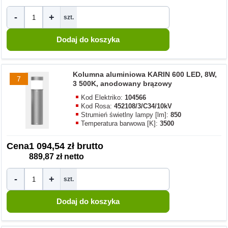
-
+
szt.
Kolumna aluminiowa KARIN 600 LED, 8W,
7
3 500K, anodowany brązowy
Kod Elektriko:
104566
Kod Rosa:
452108/3/C34/10kV
Strumień świetlny lampy [lm]:
850
Temperatura barwowa [K]:
3500
Cena
1 094,54 zł brutto
889,87 zł netto
-
+
szt.