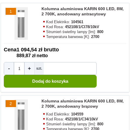
Kolumna aluminiowa KARIN 600 LED, 8W,
1
2 700K, anodowany antracytowy
Kod Elektriko:
104561
Kod Rosa:
452108/1/CI78/10kV
Strumień świetlny lampy [lm]:
800
Temperatura barwowa [K]:
2700
Cena
1 094,54 zł brutto
889,87 zł netto
-
+
szt.
Kolumna aluminiowa KARIN 600 LED, 8W,
2
2 700K, anodowany brązowy
Kod Elektriko:
104559
Kod Rosa:
452108/1/C34/10kV
Strumień świetlny lampy [lm]:
800
Temperatura barwowa [K]:
2700