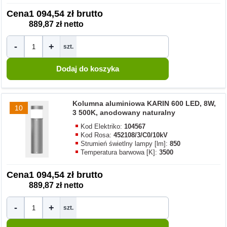
Cena
1 094,54 zł brutto
889,87 zł netto
-
+
szt.
Kolumna aluminiowa KARIN 600 LED, 8W,
10
3 500K, anodowany naturalny
Kod Elektriko:
104567
Kod Rosa:
452108/3/C0/10kV
Strumień świetlny lampy [lm]:
850
Temperatura barwowa [K]:
3500
Cena
1 094,54 zł brutto
889,87 zł netto
-
+
szt.