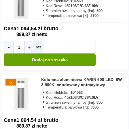
Kod Elektriko:
104560
Kod Rosa:
452108/1/CI63/10kV
Strumień świetlny lampy [lm]:
800
Temperatura barwowa [K]:
2700
Cena
1 094,54 zł brutto
889,87 zł netto
-
+
szt.
Kolumna aluminiowa KARIN 600 LED, 8W,
6
3 500K, anodowany antracytowy
Kod Elektriko:
104562
Kod Rosa:
452108/3/CI78/10kV
Strumień świetlny lampy [lm]:
850
Temperatura barwowa [K]:
3500
Cena
1 094,54 zł brutto
889,87 zł netto