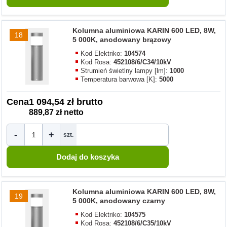
Kolumna aluminiowa KARIN 600 LED, 8W,
18
5 000K, anodowany brązowy
Kod Elektriko:
104574
Kod Rosa:
452108/6/C34/10kV
Strumień świetlny lampy [lm]:
1000
Temperatura barwowa [K]:
5000
Cena
1 094,54 zł brutto
889,87 zł netto
-
+
szt.
Kolumna aluminiowa KARIN 600 LED, 8W,
19
5 000K, anodowany czarny
Kod Elektriko:
104575
Kod Rosa:
452108/6/C35/10kV