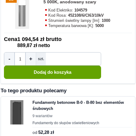
5 000K, anodowany szary
Kod Elektriko:
104579
Kod Rosa:
452108/6/CI63/10kV
Strumień świetlny lampy [lm]:
1000
Temperatura barwowa [K]:
5000
Cena
1 094,54 zł brutto
889,87 zł netto
-
+
szt.
To tego produktu polecamy
Fundamenty betonowe B-0 - B-80 bez elementów
śrubowych
9 wariantów
Fundamenty do słupów oświetleniowych
od
52,28 zł