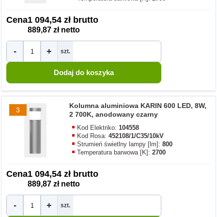
Cena
1 094,54 zł brutto
889,87 zł netto
-
+
szt.
Kolumna aluminiowa KARIN 600 LED, 8W,
3
2 700K, anodowany czarny
Kod Elektriko:
104558
Kod Rosa:
452108/1/C35/10kV
Strumień świetlny lampy [lm]:
800
Temperatura barwowa [K]:
2700
Cena
1 094,54 zł brutto
889,87 zł netto
-
+
szt.