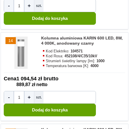
-
+
szt.
Kolumna aluminiowa KARIN 600 LED, 8W,
14
4 000K, anodowany czarny
Kod Elektriko:
104571
Kod Rosa:
452108/4/C35/10kV
Strumień świetlny lampy [lm]:
1000
Temperatura barwowa [K]:
4000
Cena
1 094,54 zł brutto
889,87 zł netto
-
+
szt.