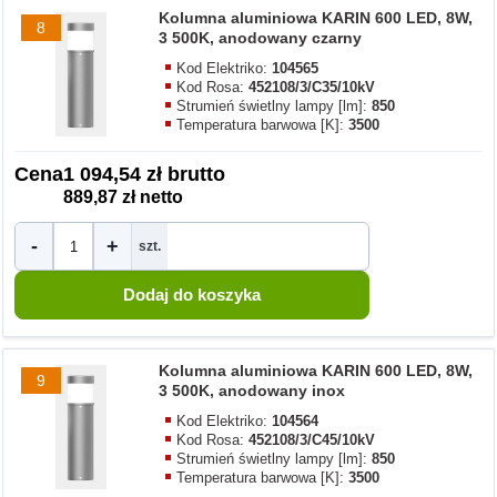
Kolumna aluminiowa KARIN 600 LED, 8W,
8
3 500K, anodowany czarny
Kod Elektriko:
104565
Kod Rosa:
452108/3/C35/10kV
Strumień świetlny lampy [lm]:
850
Temperatura barwowa [K]:
3500
Cena
1 094,54 zł brutto
889,87 zł netto
-
+
szt.
Kolumna aluminiowa KARIN 600 LED, 8W,
9
3 500K, anodowany inox
Kod Elektriko:
104564
Kod Rosa:
452108/3/C45/10kV
Strumień świetlny lampy [lm]:
850
Temperatura barwowa [K]:
3500