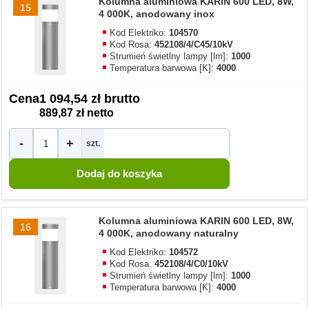
Kolumna aluminiowa KARIN 600 LED, 8W,
15
4 000K, anodowany inox
Kod Elektriko:
104570
Kod Rosa:
452108/4/C45/10kV
Strumień świetlny lampy [lm]:
1000
Temperatura barwowa [K]:
4000
Cena
1 094,54 zł brutto
889,87 zł netto
-
+
szt.
Kolumna aluminiowa KARIN 600 LED, 8W,
16
4 000K, anodowany naturalny
Kod Elektriko:
104572
Kod Rosa:
452108/4/C0/10kV
Strumień świetlny lampy [lm]:
1000
Temperatura barwowa [K]:
4000