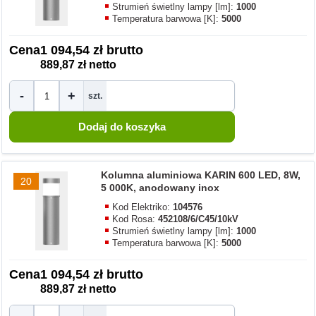
Strumień świetlny lampy [lm]:
1000
Temperatura barwowa [K]:
5000
Cena
1 094,54 zł brutto
889,87 zł netto
-
+
szt.
Kolumna aluminiowa KARIN 600 LED, 8W,
20
5 000K, anodowany inox
Kod Elektriko:
104576
Kod Rosa:
452108/6/C45/10kV
Strumień świetlny lampy [lm]:
1000
Temperatura barwowa [K]:
5000
Cena
1 094,54 zł brutto
889,87 zł netto