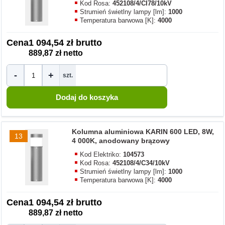
Kod Rosa:
452108/4/CI78/10kV
Strumień świetlny lampy [lm]:
1000
Temperatura barwowa [K]:
4000
Cena
1 094,54 zł brutto
889,87 zł netto
-
+
szt.
Kolumna aluminiowa KARIN 600 LED, 8W,
13
4 000K, anodowany brązowy
Kod Elektriko:
104573
Kod Rosa:
452108/4/C34/10kV
Strumień świetlny lampy [lm]:
1000
Temperatura barwowa [K]:
4000
Cena
1 094,54 zł brutto
889,87 zł netto