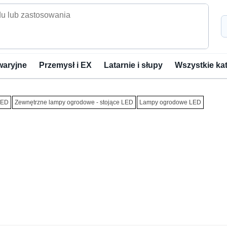
waryjne
Przemysł i EX
Latarnie i słupy
Wszystkie ka
LED
Zewnętrzne lampy ogrodowe - stojące LED
Lampy ogrodowe LED