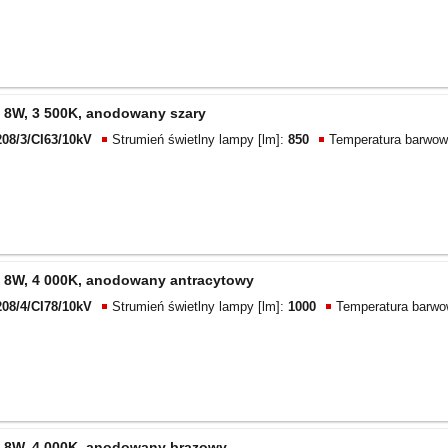
 8W, 3 500K, anodowany szary
208/3/CI63/10kV
Strumień świetlny lampy [lm]:
850
Temperatura barwow
 8W, 4 000K, anodowany antracytowy
208/4/CI78/10kV
Strumień świetlny lampy [lm]:
1000
Temperatura barwo
 8W, 4 000K, anodowany brązowy