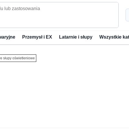
waryjne
Przemysł i EX
Latarnie i słupy
Wszystkie ka
e słupy oświetleniowe