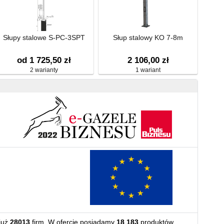
Słupy stalowe S-PC-3SPT
Słup stalowy KO 7-8m
od 1 725,50 zł
2 106,00 zł
2 warianty
1 wariant
już
28013
firm. W ofercie posiadamy
18 183
produktów.