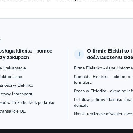
a
sługa klienta i pomoc
O firmie Elektriko i
rzy zakupach
doświadczeniu skl
 i reklamacje
Firma Elektriko - dane i informa
lektroniczne
Kontakt z Elektriko - telefon, e-m
formularz
tności w Elektriko
Praca w Elektriko - aktualne in
stawy i transportu
Lokalizacja firmy Elektriko i ma
ać w Elektriko krok po kroku
dojazdu
 transakcje UE
Nasze realizacje oświetleniowe