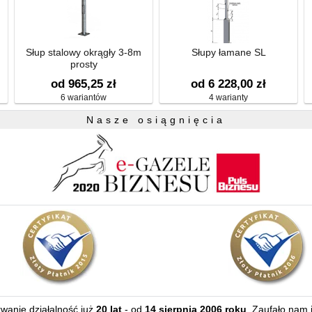
Słup stalowy okrągły 3-8m
Słupy łamane SL
prosty
od 965,25 zł
od 6 228,00 zł
6 wariantów
4 warianty
Nasze osiągnięcia
erwanie działalność już
20 lat
- od
14 sierpnia 2006 roku
. Zaufało nam 