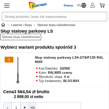
PL
Pomoc
Latarnie i Słupy
Stalowe słupy oświetleniowe
Elektriko
Słup stalowy parkowy LS
Stalowe słupy oświetleniowe
Wybierz wariant produktu spośród 3
Słup stalowy parkowy LS4-2/76/F135 RAL
1
9005
Kod Elektriko:
102500
Kolor:
RAL9005 czarny
Wysokość słupa:
4 m
Typ fundamentu:
BLSO-80/4
Cena
3 564,54 zł brutto
2 898,00 zł netto
-
+
szt.