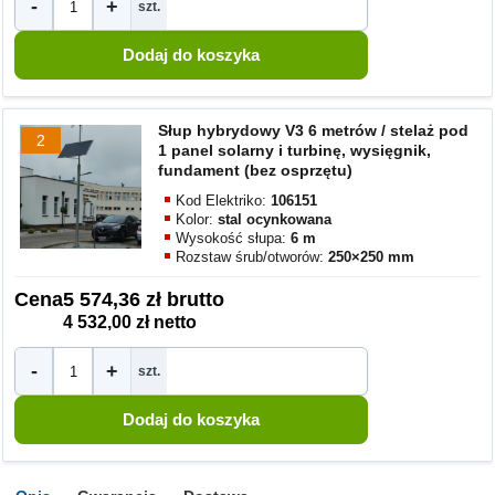
-
+
szt.
Słup hybrydowy V3 6 metrów / stelaż pod
2
1 panel solarny i turbinę, wysięgnik,
fundament (bez osprzętu)
Kod Elektriko:
106151
Kolor:
stal ocynkowana
Wysokość słupa:
6 m
Rozstaw śrub/otworów:
250×250 mm
Cena
5 574,36 zł brutto
4 532,00 zł netto
-
+
szt.