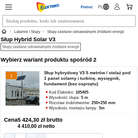
PL
Pomoc
Latarnie i Słupy
Słupy zasilane odnawialnymi źródłami energii
Elektriko
Słup Hybrid Solar V3
Słupy zasilane odnawialnymi źródłami energii
Wybierz wariant produktu spośród 2
Słup hybrydowy V3 5 metrów / stelaż pod
1
1 panel solarny i turbinę, wysięgnik,
fundament (bez osprzętu)
Kod Elektriko:
105405
Wysokość słupa:
5 m
Rozstaw śrub/otworów:
250×250 mm
Wysokośc montażu lampy:
5m
Cena
5 424,30 zł brutto
4 410,00 zł netto