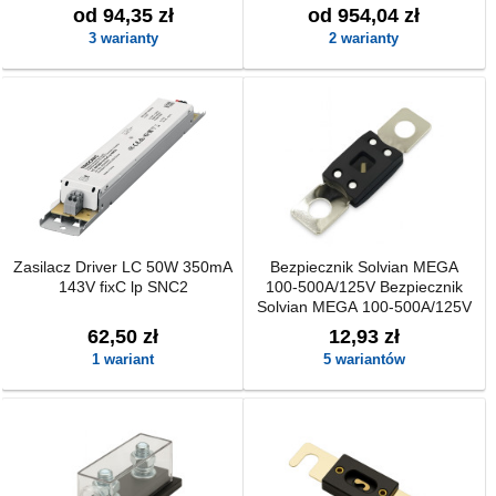
ładowania Victron BlueSolar
od 94,35 zł
od 954,04 zł
PWM-LCD&USB 12/24V 5-30A
3 warianty
2 warianty
Zasilacz Driver LC 50W 350mA
Bezpiecznik Solvian MEGA
143V fixC lp SNC2
100-500A/125V Bezpiecznik
Solvian MEGA 100-500A/125V
62,50 zł
12,93 zł
1 wariant
5 wariantów