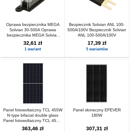
Oprawa bezpiecznika MEGA
Bezpiecznik Solvian ANL 100-
Solvian 30-500A Oprawa
500A/100V Bezpiecznik Solvian
bezpiecznika MEGA Solvian
ANL 100-500A/100V
30-500A
32,61 zł
17,39 zł
1 wariant
5 wariantów
Panel fotowoltaiczny TCL 455W
Panel słoneczny EPEVER
N-type bifacial double glass
180W
Panel fotowoltaiczny TCL 455W
N-type bifacial double glass
363,46 zł
307,31 zł