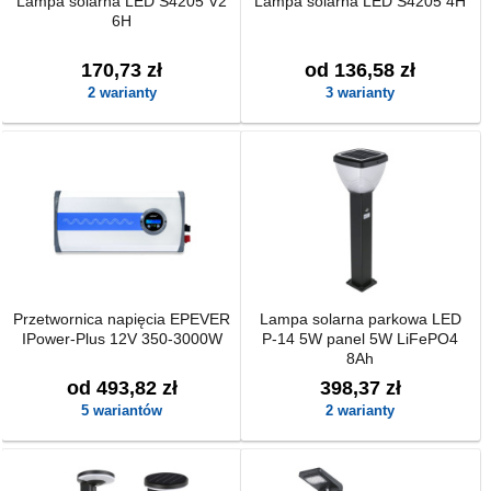
Lampa solarna LED S4205 V2
Lampa solarna LED S4205 4H
6H
170,73 zł
od 136,58 zł
2 warianty
3 warianty
Przetwornica napięcia EPEVER
Lampa solarna parkowa LED
IPower-Plus 12V 350-3000W
P-14 5W panel 5W LiFePO4
8Ah
od 493,82 zł
398,37 zł
5 wariantów
2 warianty