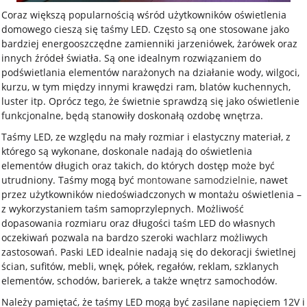
Coraz większą popularnością wśród użytkowników oświetlenia
domowego cieszą się taśmy LED. Często są one stosowane jako
bardziej energooszczędne zamienniki jarzeniówek, żarówek oraz
innych źródeł światła. Są one idealnym rozwiązaniem do
podświetlania elementów narażonych na działanie wody, wilgoci,
kurzu, w tym między innymi krawędzi ram, blatów kuchennych,
luster itp. Oprócz tego, że świetnie sprawdzą się jako oświetlenie
funkcjonalne, będą stanowiły doskonałą ozdobę wnętrza.
Taśmy LED, ze względu na mały rozmiar i elastyczny materiał, z
którego są wykonane, doskonale nadają do oświetlenia
elementów długich oraz takich, do których dostęp może być
utrudniony. Taśmy mogą być
montowane samodzielnie
, nawet
przez użytkowników niedoświadczonych w montażu oświetlenia –
z wykorzystaniem taśm samoprzylepnych. Możliwość
dopasowania rozmiaru oraz długości taśm LED do własnych
oczekiwań pozwala na bardzo szeroki wachlarz możliwych
zastosowań. Paski LED idealnie nadają się do dekoracji świetlnej
ścian, sufitów, mebli, wnęk, półek, regałów, reklam, szklanych
elementów, schodów, barierek, a także wnętrz samochodów.
Należy pamiętać, że taśmy LED mogą być zasilane napięciem 12V i