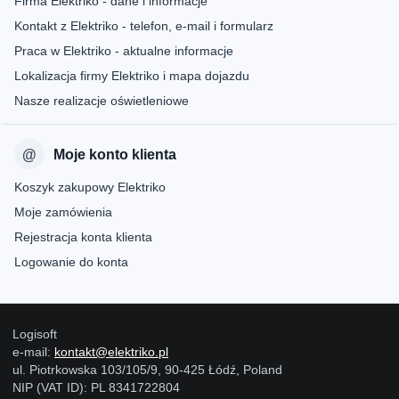
Firma Elektriko - dane i informacje
Kontakt z Elektriko - telefon, e-mail i formularz
Praca w Elektriko - aktualne informacje
Lokalizacja firmy Elektriko i mapa dojazdu
Nasze realizacje oświetleniowe
Moje konto klienta
Koszyk zakupowy Elektriko
Moje zamówienia
Rejestracja konta klienta
Logowanie do konta
Logisoft
e-mail:
kontakt@elektriko.pl
ul. Piotrkowska 103/105/9, 90-425 Łódź, Poland
NIP (VAT ID): PL 8341722804