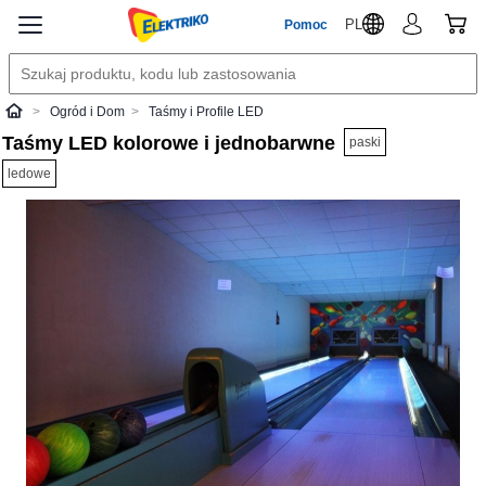
PL
Pomoc
Ogród i Dom
Taśmy i Profile LED
Elektriko
Taśmy LED kolorowe i jednobarwne
paski
ledowe