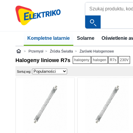
Kompletne latarnie
Solarne
Oświetlenie a
Przemysł
Źródła Światła
Żarówki Halogenowe
Elektriko
Halogeny liniowe R7s
halogeny
halogen
R7s
230V
Sortuj wg: