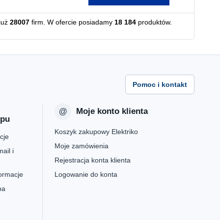
już
28007
firm. W ofercie posiadamy
18 184
produktów.
Pomoc i kontakt
Moje konto klienta
epu
Koszyk zakupowy Elektriko
cje
Moje zamówienia
ail i
Rejestracja konta klienta
formacje
Logowanie do konta
pa