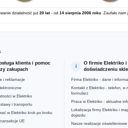
erwanie działalność już
20 lat
- od
14 sierpnia 2006 roku
. Zaufało nam 
a
sługa klienta i pomoc
O firmie Elektriko i
rzy zakupach
doświadczeniu skl
 i reklamacje
Firma Elektriko - dane i informa
lektroniczne
Kontakt z Elektriko - telefon, e-m
formularz
tności w Elektriko
Praca w Elektriko - aktualne in
stawy i transportu
Lokalizacja firmy Elektriko i ma
ać w Elektriko krok po kroku
dojazdu
 transakcje UE
Nasze realizacje oświetleniowe