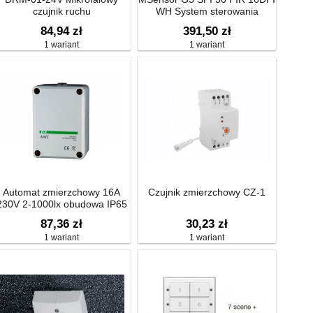
czujnik ruchu
WH System sterowania
oświetleniem comfortDIM
84,94 zł
391,50 zł
TRIDONIC
1 wariant
1 wariant
Automat zmierzchowy 16A
Czujnik zmierzchowy CZ-1
230V 2-1000lx obudowa IP65
AWZ
87,36 zł
30,23 zł
1 wariant
1 wariant