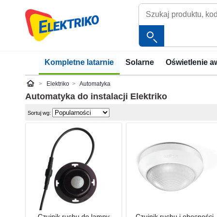
Kompletne latarnie
Solarne
Oświetlenie a
Elektriko
Automatyka
Elektriko
Automatyka do instalacji
Elektriko
Sortuj wg:
Czujnik ruchu do lampy
Czujnik ruchu i obecności