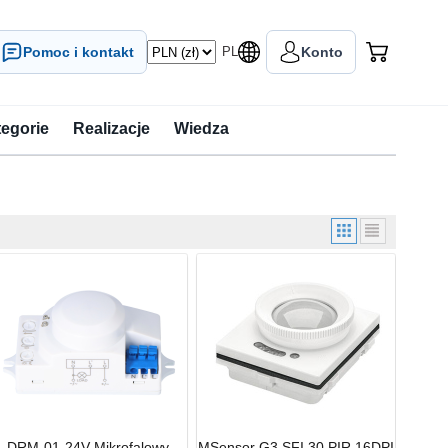
Pomoc i kontakt
PL
Konto
tegorie
Realizacje
Wiedza
DRM-01-24V Mikrofalowy
MSensor G3 SFI 30 PIR 16DPI