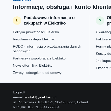
Informacje, obsługa i konto klient
Podstawowe informacje o
Ob
zakupach w Elektriko
p
Polityka prywatności Elektriko
Gwarancje
Regulamin sklepu Elektriko
Faktury e
RODO - informacja o przetwarzaniu danych
Formy pła
osobowych
Koszty do
Partnerzy i współpraca z Elektriko
Jak kupow
Newsletter i linki Elektriko
Eksport i
Zwroty i odstąpienie od umowy
Logisoft
e-mail:
kontakt@elektriko.pl
ul. Piotrkowska 103/105/9, 90-425 Łódź, Poland
NIP (VAT ID): PL 8341722804