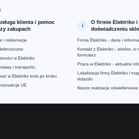
a
sługa klienta i pomoc
O firmie Elektriko i
rzy zakupach
doświadczeniu skl
 i reklamacje
Firma Elektriko - dane i informa
lektroniczne
Kontakt z Elektriko - telefon, e-m
formularz
tności w Elektriko
Praca w Elektriko - aktualne in
stawy i transportu
Lokalizacja firmy Elektriko i ma
ać w Elektriko krok po kroku
dojazdu
 transakcje UE
Nasze realizacje oświetleniowe