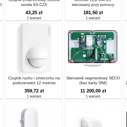
O
sonda 6S-CZ5
sterowany przy pomocy
przycisków monostabilnych
43,25 zł
181,50 zł
(chwilowych)
1 wariant
1 wariant
Czujnik ruchu i zmierzchu na
Sterownik segmentowy SECO
podczerwień 12 metrów
(bez karty SIM)
1000W 180 stopni IP54
359,72 zł
11 200,00 zł
1 wariant
1 wariant