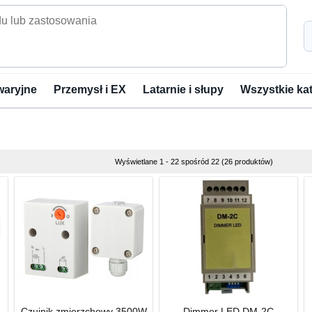
waryjne
Przemysł i EX
Latarnie i słupy
Wszystkie ka
Wyświetlane 1 - 22 spośród 22 (26 produktów)
Czujnik zmierzchowy 3500W
Dimmer LED DM-2C