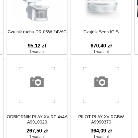
L-
Czujnik ruchu DR-05W 24VAC
Czujnik Sens IQ S
95,12 zł
670,40 zł
1 wariant
1 wariant
ODBIORNIK PLAY-XV RF 4x4A
PILOT PLAY-XV RGBW
A9910020
A9990370
267,50 zł
364,09 zł
1 wariant
1 wariant