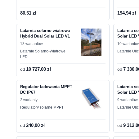
80,51 zł
194,94 zł
Latarnia solarno-wiatrowa
Latarnia so
Hybrid Dual Solar LED V1
Solar LED 
18 wariantów
10 wariantó
Latarnie Solarno-Wiatrowe
Latarnie Uli
LED
od
10 727,00 zł
od
7 330,0
Regulator ładowania MPPT
Latarnia so
DC IP67
Solar LED 
2 warianty
9 wariantów
Regulatory solarne MPPT
Latarnie Uli
od
240,00 zł
od
9 312,0