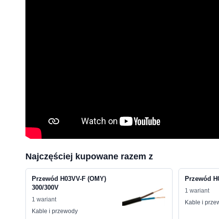
Najczęściej kupowane razem z
Przewód H03VV-F (OMY)
Przewód H
300/300V
1 wariant
1 wariant
Kable i prz
Kable i przewody