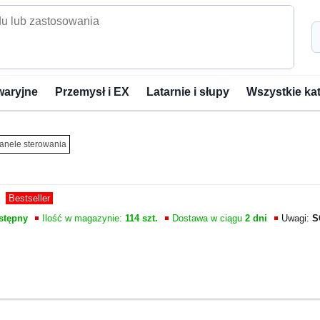
waryjne
Przemysł i EX
Latarnie i słupy
Wszystkie ka
 panele sterowania
Bestseller
stępny
Ilość w magazynie:
114 szt.
Dostawa w ciągu
2 dni
Uwagi:
S