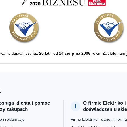
erwanie działalność już
20 lat
- od
14 sierpnia 2006 roku
. Zaufało nam 
a
sługa klienta i pomoc
O firmie Elektriko i
rzy zakupach
doświadczeniu skl
 i reklamacje
Firma Elektriko - dane i informa