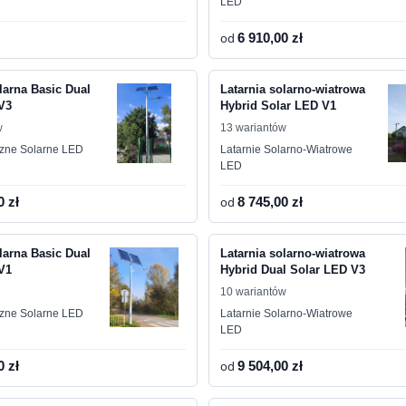
LED
od
6 910,00 zł
larna Basic Dual
Latarnia solarno-wiatrowa
V3
Hybrid Solar LED V1
w
13 wariantów
czne Solarne LED
Latarnie Solarno-Wiatrowe
LED
0 zł
od
8 745,00 zł
larna Basic Dual
Latarnia solarno-wiatrowa
V1
Hybrid Dual Solar LED V3
10 wariantów
czne Solarne LED
Latarnie Solarno-Wiatrowe
LED
0 zł
od
9 504,00 zł