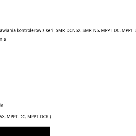
stawiania kontrolerów z serii SMR-DCN5X, SMR-N5, MPPT-DC, MPPT
nia
ia
N5X, MPPT-DC, MPPT-DCR )