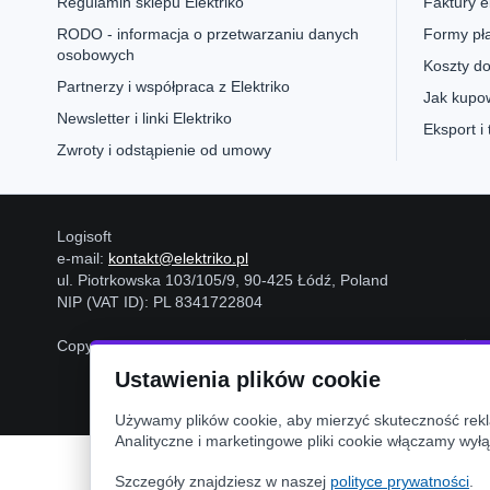
Regulamin sklepu Elektriko
Faktury e
RODO - informacja o przetwarzaniu danych
Formy pła
osobowych
Koszty do
Partnerzy i współpraca z Elektriko
Jak kupow
Newsletter i linki Elektriko
Eksport i
Zwroty i odstąpienie od umowy
Logisoft
e-mail:
kontakt@elektriko.pl
ul. Piotrkowska 103/105/9, 90-425 Łódź, Poland
NIP (VAT ID): PL 8341722804
Copyright © 2006-2026
Logisoft
Wszystkie prawa zastrzeżon
Ustawienia plików cookie
Używamy plików cookie, aby mierzyć skuteczność rekla
Analityczne i marketingowe pliki cookie włączamy wyłą
Szczegóły znajdziesz w naszej
polityce prywatności
.