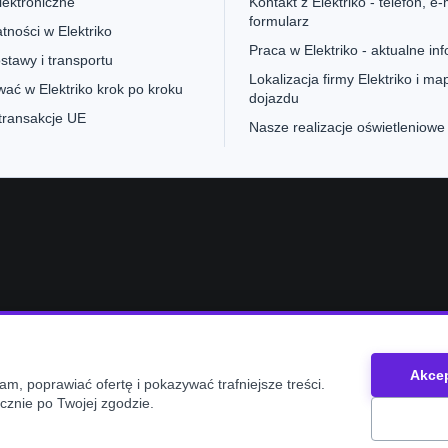
lektroniczne
Kontakt z Elektriko - telefon, e-m
formularz
tności w Elektriko
Praca w Elektriko - aktualne in
stawy i transportu
Lokalizacja firmy Elektriko i ma
ać w Elektriko krok po kroku
dojazdu
 transakcje UE
Nasze realizacje oświetleniowe
e
Akcep
m, poprawiać ofertę i pokazywać trafniejsze treści.
cznie po Twojej zgodzie.