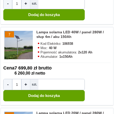
-
+
szt.
Lampa solarna LED 40W / panel 280W /
7
słup 4m / aku 150Ah
Kod Elektriko:
106938
Moc:
40 W
Pojemność akumulatora:
2x120 Ah
Akumulator:
1x150Ah
Cena
7 699,80 zł brutto
6 260,00 zł netto
-
+
szt.
Lampa solarna LED 20W / panel 280W /