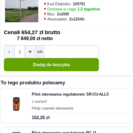
Kod Elektriko:
105791
Dostawa w ciągu
1-2 tygodnie
Moc:
2x20W
Akumulator:
2x120Ah
Cena
9 654,27 zł brutto
7 849,00 zł netto
-
+
szt.
To tego produktu polecamy
Pilot sterowania regulatorem SR-CU-ALL5
1 wariant
Piloty i panele sterowania
152,25 zł
Pilot sterowania regulatorem RC-11