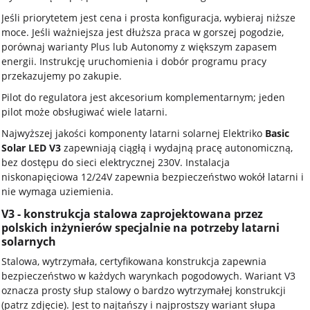
Jeśli priorytetem jest cena i prosta konfiguracja, wybieraj niższe
moce. Jeśli ważniejsza jest dłuższa praca w gorszej pogodzie,
porównaj warianty Plus lub Autonomy z większym zapasem
energii. Instrukcję uruchomienia i dobór programu pracy
przekazujemy po zakupie.
Pilot do regulatora jest akcesorium komplementarnym; jeden
pilot może obsługiwać wiele latarni.
Najwyższej jakości komponenty latarni solarnej Elektriko
Basic
Solar LED V3
zapewniają ciągłą i wydajną pracę autonomiczną,
bez dostępu do sieci elektrycznej 230V. Instalacja
niskonapięciowa 12/24V zapewnia bezpieczeństwo wokół latarni i
nie wymaga uziemienia.
V3 - konstrukcja stalowa zaprojektowana przez
polskich inżynierów specjalnie na potrzeby latarni
solarnych
Stalowa, wytrzymała, certyfikowana konstrukcja zapewnia
bezpieczeństwo w każdych warynkach pogodowych. Wariant V3
oznacza prosty słup stalowy o bardzo wytrzymałej konstrukcji
(patrz zdjęcie). Jest to najtańszy i najprostszy wariant słupa