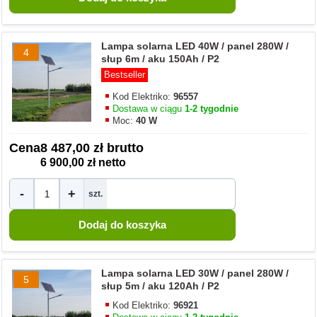
Lampa solarna LED 40W / panel 280W /
4
słup 6m / aku 150Ah / P2
Bestseller
Kod Elektriko:
96557
Dostawa w ciągu
1-2 tygodnie
Moc:
40 W
Cena
8 487,00 zł brutto
6 900,00 zł netto
-
+
szt.
Lampa solarna LED 30W / panel 280W /
5
słup 5m / aku 120Ah / P2
Kod Elektriko:
96921