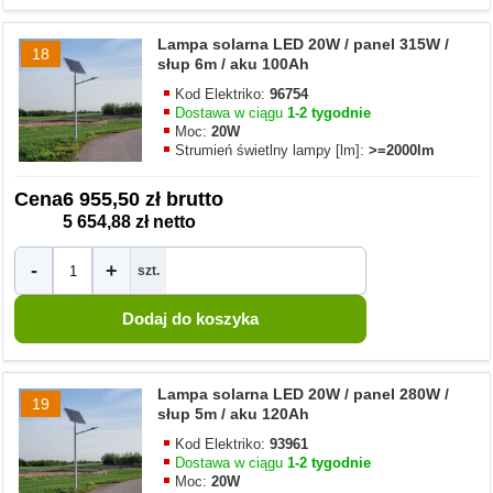
Lampa solarna LED 20W / panel 315W /
18
słup 6m / aku 100Ah
Kod Elektriko:
96754
Dostawa w ciągu
1-2 tygodnie
Moc:
20W
Strumień świetlny lampy [lm]:
>=2000lm
Cena
6 955,50 zł brutto
5 654,88 zł netto
-
+
szt.
Lampa solarna LED 20W / panel 280W /
19
słup 5m / aku 120Ah
Kod Elektriko:
93961
Dostawa w ciągu
1-2 tygodnie
Moc:
20W