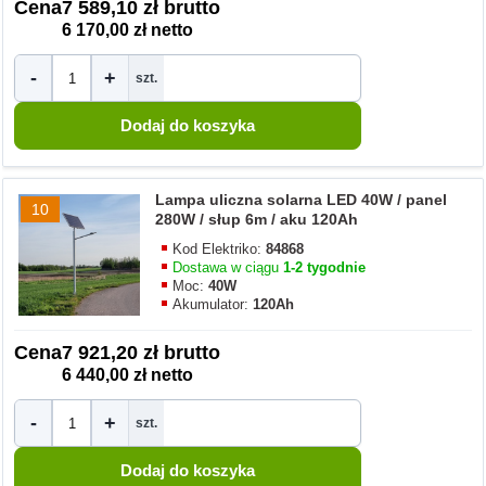
Cena
7 589,10 zł brutto
6 170,00 zł netto
-
+
szt.
Lampa uliczna solarna LED 40W / panel
10
280W / słup 6m / aku 120Ah
Kod Elektriko:
84868
Dostawa w ciągu
1-2 tygodnie
Moc:
40W
Akumulator:
120Ah
Cena
7 921,20 zł brutto
6 440,00 zł netto
-
+
szt.