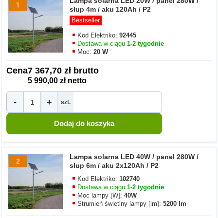
Lampa solarna LED 20W / panel 280W /
1
słup 4m / aku 120Ah / P2
Bestseller
Kod Elektriko:
92445
Dostawa w ciągu
1-2 tygodnie
Moc:
20 W
Cena
7 367,70 zł brutto
5 990,00 zł netto
-
+
szt.
Lampa solarna LED 40W / panel 280W /
2
słup 6m / aku 2x120Ah / P2
Kod Elektriko:
102740
Dostawa w ciągu
1-2 tygodnie
Moc lampy [W]:
40W
Strumień świetlny lampy [lm]:
5200 lm