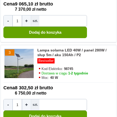
Cena
9 065,10 zł brutto
7 370,00 zł netto
-
+
szt.
Lampa solarna LED 40W / panel 280W /
3
słup 5m / aku 150Ah / P2
Bestseller
Kod Elektriko:
98745
Dostawa w ciągu
1-2 tygodnie
Moc:
40 W
Cena
8 302,50 zł brutto
6 750,00 zł netto
-
+
szt.