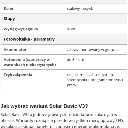
Kolor
stalowy - ocynk
Słupy
Wysięg wysięgnika
0.5m
Fotowoltaika - parametry
Akumulator
żelowy montowany w gruncie
Autonomia (czas pracy w
do 3-4 dni
warunkach niekorzystnych)
Tryb załączenia
czujnik zmierzchu + system
ściemniania + programator czasu
pracy
Jak wybrać wariant Solar Basic V3?
Solar Basic V3 to jedna z głównych rodzin latarni solarnych w
ofercie. Warianty różnią się przede wszystkim mocą oprawy LED,
wysokością słupa, panelem i zapasem energii w akumulatorze.