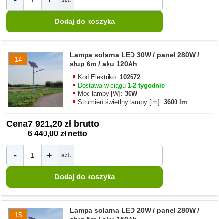
-
+
szt.
Lampa solarna LED 30W / panel 280W /
14
słup 6m / aku 120Ah
Kod Elektriko:
102672
Dostawa w ciągu
1-2 tygodnie
Moc lampy [W]:
30W
Strumień świetlny lampy [lm]:
3600 lm
Cena
7 921,20 zł brutto
6 440,00 zł netto
-
+
szt.
Lampa solarna LED 20W / panel 280W /
15