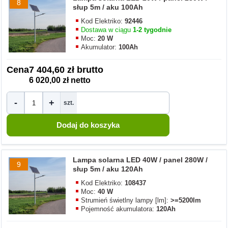
8
słup 5m / aku 100Ah
Kod Elektriko:
92446
Dostawa w ciągu
1-2 tygodnie
Moc:
20 W
Akumulator:
100Ah
Cena
7 404,60 zł brutto
6 020,00 zł netto
-
+
szt.
Lampa solarna LED 40W / panel 280W /
9
słup 5m / aku 120Ah
Kod Elektriko:
108437
Moc:
40 W
Strumień świetlny lampy [lm]:
>=5200lm
Pojemność akumulatora:
120Ah