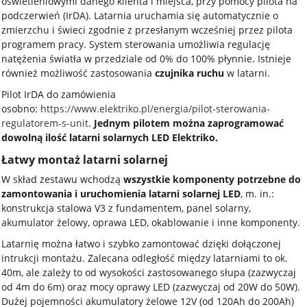
oświetleniowymi danego klienta i miejsca, przy pomocy pilota na
podczerwień (IrDA). Latarnia uruchamia się automatycznie o
zmierzchu i świeci zgodnie z przesłanym wcześniej przez pilota
programem pracy. System sterowania umożliwia regulację
natężenia światła w przedziale od 0% do 100% płynnie. Istnieje
również możliwość zastosowania
czujnika ruchu
w latarni.
Pilot IrDA do zamówienia
osobno:
https://www.elektriko.pl/energia/pilot-sterowania-
regulatorem-s-unit
.
Jednym pilotem można zaprogramować
dowolną ilość latarni solarnych LED Elektriko.
Łatwy montaż latarni solarnej
W skład zestawu wchodzą
wszystkie komponenty potrzebne do
zamontowania i uruchomienia latarni solarnej LED
, m. in.:
konstrukcja stalowa V3 z fundamentem, panel solarny,
akumulator żelowy, oprawa LED, okablowanie i inne komponenty.
Latarnię można łatwo i szybko zamontować dzięki dołączonej
intrukcji montażu. Zalecana odległość między latarniami to ok.
40m, ale zależy to od wysokości zastosowanego słupa (zazwyczaj
od 4m do 6m) oraz mocy oprawy LED (zazwyczaj od 20W do 50W).
Dużej pojemności akumulatory żelowe 12V (od 120Ah do 200Ah)