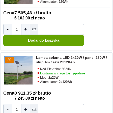
Akumulator:
120Ah
Cena
7 505,46 zł brutto
6 102,00 zł netto
-
+
szt.
Lampa solarna LED 2x20W / panel 280W /
20
słup 4m / aku 2x120Ah
Kod Elektriko:
98246
Dostawa w ciągu
1-2 tygodnie
Moc:
2x20W
Akumulator:
2x120Ah
Cena
8 911,35 zł brutto
7 245,00 zł netto
-
+
szt.