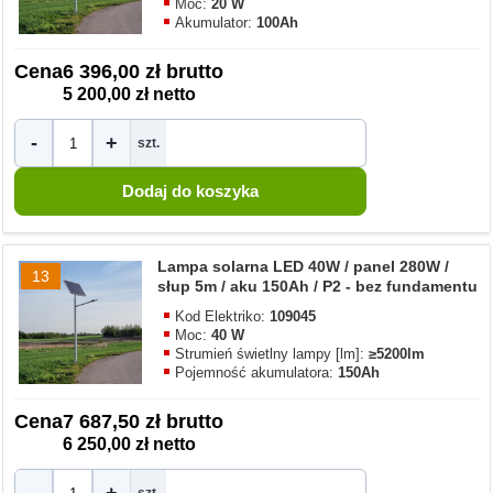
Moc:
20 W
Akumulator:
100Ah
Cena
6 396,00 zł brutto
5 200,00 zł netto
-
+
szt.
Lampa solarna LED 40W / panel 280W /
13
słup 5m / aku 150Ah / P2 - bez fundamentu
Kod Elektriko:
109045
Moc:
40 W
Strumień świetlny lampy [lm]:
≥5200lm
Pojemność akumulatora:
150Ah
Cena
7 687,50 zł brutto
6 250,00 zł netto