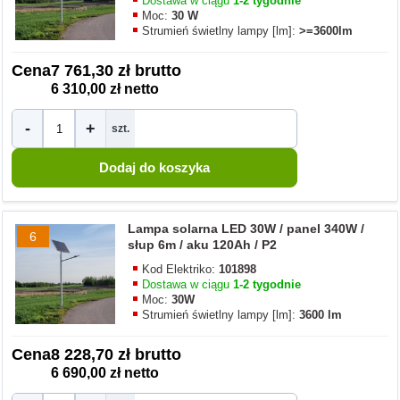
Dostawa w ciągu
1-2 tygodnie
Moc:
30 W
Strumień świetlny lampy [lm]:
>=3600lm
Cena
7 761,30 zł brutto
6 310,00 zł netto
-
+
szt.
Lampa solarna LED 30W / panel 340W /
6
słup 6m / aku 120Ah / P2
Kod Elektriko:
101898
Dostawa w ciągu
1-2 tygodnie
Moc:
30W
Strumień świetlny lampy [lm]:
3600 lm
Cena
8 228,70 zł brutto
6 690,00 zł netto