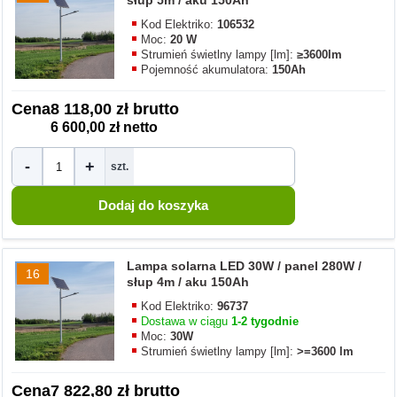
słup 5m / aku 150Ah
Kod Elektriko:
106532
Moc:
20 W
Strumień świetlny lampy [lm]:
≥3600lm
Pojemność akumulatora:
150Ah
Cena
8 118,00 zł brutto
6 600,00 zł netto
-
+
szt.
Lampa solarna LED 30W / panel 280W /
16
słup 4m / aku 150Ah
Kod Elektriko:
96737
Dostawa w ciągu
1-2 tygodnie
Moc:
30W
Strumień świetlny lampy [lm]:
>=3600 lm
Cena
7 822,80 zł brutto