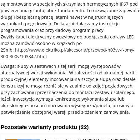
są montowane w specjalnych skrzyniach hermetycznych IP67 pod
powierzchnią gruntu, obok fundamentu. To rozwiązanie zapewnia
długą i bezpieczną pracę latarni nawet w najtrudniejszych
warunkach pogodowych. Do latarni dołączamy instrukcję
programowania oraz przykładowy program pracy.
Zwykły kabel elektryczny dwużyłowy do podłączenia oprawy LED
można zamówić osobno w krążkach po
25mb:
https://www.elektriko.pl/akcesoria/przewod-h03vv-f-omy-
300-300v/103842.html
Uwaga: słupy w zestawach z tej serii mogą występować w
alternatywnej wersji wykonania. W zależności od aktualnej partii
produkcyjnej elementy mocowania na szczycie słupa oraz detale
konstrukcyjne mogą różnić się wizualnie od zdjęć poglądowych,
przy zachowaniu przeznaczenia do montażu zestawu solarnego.
Jeżeli inwestycja wymaga konkretnego wykonania słupa lub
określonego sposobu mocowania wysięgnika/panelu, prosimy o
potwierdzenie dostępnej wersji przed złożeniem zamówienia.
Pozostałe warianty produktu (22)