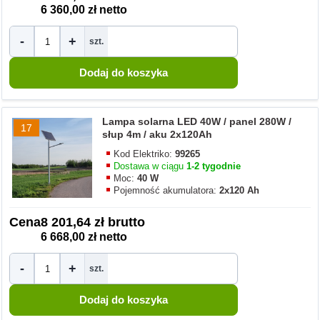
6 360,00 zł netto
-
+
szt.
Lampa solarna LED 40W / panel 280W /
17
słup 4m / aku 2x120Ah
Kod Elektriko:
99265
Dostawa w ciągu
1-2 tygodnie
Moc:
40 W
Pojemność akumulatora:
2x120 Ah
Cena
8 201,64 zł brutto
6 668,00 zł netto
-
+
szt.