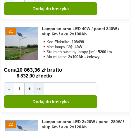
Lampa solarna LED 40W / panel 340W /
21
słup 6m / aku 2x100Ah
Kod Elektriko:
108498
Moc lampy [W]:
40W
Strumień świetlny lampy [lm]:
5200 lm
Akumulator:
2x100Ah - żelowy
Cena
10 863,36 zł brutto
8 832,00 zł netto
-
+
szt.
Lampa solarna LED 2x20W / panel 280W /
22
słup 6m / aku 2x120Ah