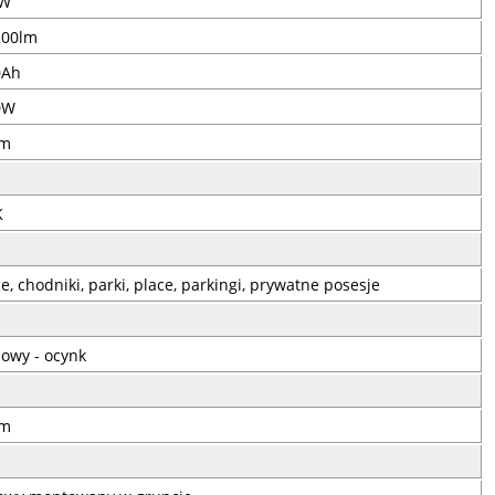
 W
200lm
0Ah
0W
2m
K
ce, chodniki, parki, place, parkingi, prywatne posesje
lowy - ocynk
5m