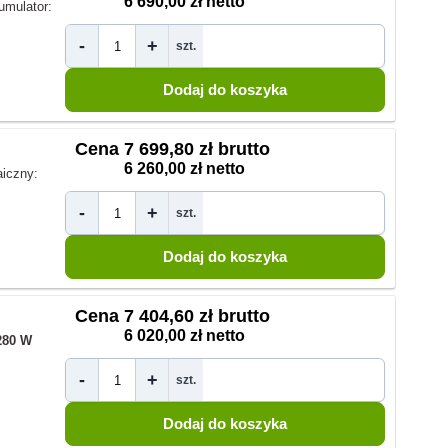
6 690,00 zł netto
umulator:
-
+
szt.
Cena
7 699,80 zł brutto
6 260,00 zł netto
aiczny:
-
+
szt.
Cena
7 404,60 zł brutto
6 020,00 zł netto
280 W
-
+
szt.