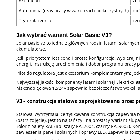
Akumulator
żel
Autonomia (czas pracy w warunkach niekorzystnych)
do 
Tryb załączenia
czu
Jak wybrać wariant Solar Basic V3?
Solar Basic V3 to jedna z głównych rodzin latarni solarny
akumulatorze.
Jeśli priorytetem jest cena i prosta konfiguracja, wybiera
energii. Instrukcję uruchomienia i dobór programu pracy 
Pilot do regulatora jest akcesorium komplementarnym; jede
Najwyższej jakości komponenty latarni solarnej Elektriko
Ba
niskonapięciowa 12/24V zapewnia bezpieczeństwo wokół la
V3 - konstrukcja stalowa zaprojektowana przez po
Stalowa, wytrzymała, certyfikowana konstrukcja zapewnia 
(patrz zdjęcie). Jest to najtańszy i najprostszy wariant sł
kolor z palety RAL (np. szary RAL7004, czarny RAL9005).
zawieszenia paneli solarnych i oprawy LED. Zapewnia to szy