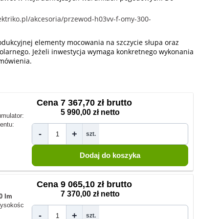
ektriko.pl/akcesoria/przewod-h03vv-f-omy-300-
rodukcyjnej elementy mocowania na szczycie słupa oraz
olarnego. Jeżeli inwestycja wymaga konkretnego wykonania
amówienia.
Cena
7 367,70 zł brutto
5 990,00 zł netto
mulator:
entu:
-
+
szt.
Cena
9 065,10 zł brutto
7 370,00 zł netto
0 lm
ysokośc
-
+
szt.