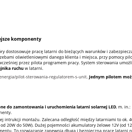
iejsze komponenty
tóry dostosowuje pracę latarni do bieżących warunków i zabezpie
zebami oświetleniowymi danego klienta i miejsca, przy pomocy pilo
wcześniej przez pilota programem pracy. System sterowania umożli
ujnika ruchu
w latarni.
/energia/pilot-sterowania-regulatorem-s-unit
.
Jednym pilotem możn
e do zamontowania i uruchomienia latarni solarnej LED
, m. in.
nenty.
j intrukcji montażu. Zalecana odległość między latarniami to ok. 
 od 20W do 50W). Dużej pojemności akumulatory żelowe 12V (od 1
entu. To rozwiązanie zapewnia długą i bezpieczną pracę latarni