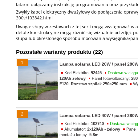
latarni dołączamy instrukcję programowania oraz przykła
Zwykły kabel elektryczny dwużyłowy do podłączenia opr
300v/103842.html
Uwaga: słupy w zestawach z tej serii mogą występować w a
detale konstrukcyjne mogą różnić się wizualnie od zdjęć
słupa lub określonego sposobu mocowania wysięgnika/pane
Pozostałe warianty produktu (22)
1
Lampa solarna LED 20W / panel 280W 
Kod Elektriko:
92445
Dostawa w ciąg
120Ah żelowy
Panel fotowoltaiczny:
28
F120, Rozstaw szpilek 250×250 mm
Wy
2
Lampa solarna LED 40W / panel 280W 
Kod Elektriko:
102740
Dostawa w cią
Akumulator:
2x120Ah - żelowy
Panel 
montażu lampy:
5.8m