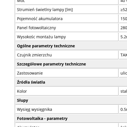
Moc
40
Strumień świetlny lampy [lm]
≥5
Pojemność akumulatora
15
Panel fotowoltaiczny
28
Wysokośc montażu lampy
5.
Ogólne parametry techniczne
Czujnik zmierzchu
TA
Szczegółowe parametry techniczne
Zastosowanie
uli
Źródła światła
Kolor
sta
Słupy
Wysięg wysięgnika
0.
Fotowoltaika - parametry