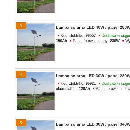
3
Lampa solarna LED 40W / panel 280W 
Kod Elektriko:
96557
Dostawa w ciąg
150Ah
Panel fotowoltaiczny:
280W
Wy
4
Lampa solarna LED 30W / panel 280W 
Kod Elektriko:
96921
Dostawa w ciąg
akumulatora:
120Ah
Panel fotowoltaiczn
5
Lampa solarna LED 30W / panel 340W 