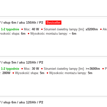
/ słup 6m / aku 150Ah / P2
Bestseller
u
1-2 tygodnie
Moc:
40 W
Strumień świetlny lampy [lm]:
≥5200lm
Ak
sokość słupa:
6m
Wysokośc montażu lampy:
~ 6m
/ słup 5m / aku 120Ah / P2
u
1-2 tygodnie
Moc:
30 W
Strumień świetlny lampy [lm]:
>=3600lm
P
y:
280W
Wysokość słupa:
5m
Wysokośc montażu lampy:
5m
/ słup 6m / aku 120Ah / P2