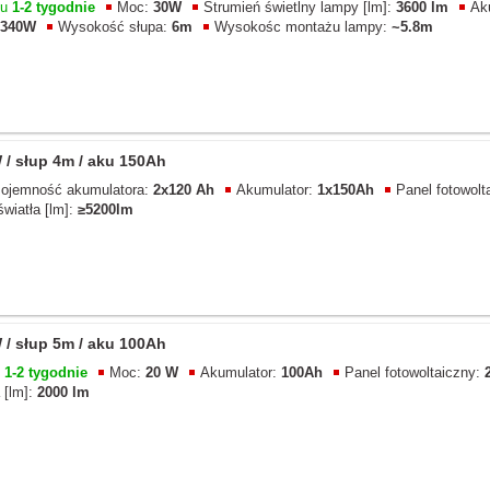
gu
1-2 tygodnie
Moc:
30W
Strumień świetlny lampy [lm]:
3600 lm
Ak
340W
Wysokość słupa:
6m
Wysokośc montażu lampy:
~5.8m
/ słup 4m / aku 150Ah
ojemność akumulatora:
2x120 Ah
Akumulator:
1x150Ah
Panel fotowolt
światła [lm]:
≥5200lm
/ słup 5m / aku 100Ah
u
1-2 tygodnie
Moc:
20 W
Akumulator:
100Ah
Panel fotowoltaiczny:
 [lm]:
2000 lm