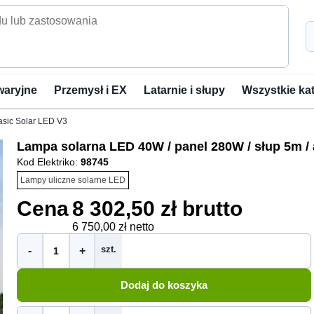
waryjne
Przemysł i EX
Latarnie i słupy
Wszystkie ka
asic Solar LED V3
Lampa solarna LED 40W / panel 280W / słup 5m / 
Kod Elektriko:
98745
Lampy uliczne solarne LED
Cena
8 302,50 zł brutto
6 750,00 zł netto
szt.
-
+