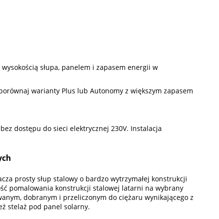
D, wysokością słupa, panelem i zapasem energii w
zie, porównaj warianty Plus lub Autonomy z większym zapasem
ez dostępu do sieci elektrycznej 230V. Instalacja
ych
za prosty słup stalowy o bardzo wytrzymałej konstrukcji
iwość pomalowania konstrukcji stalowej latarni na wybrany
wanym, dobranym i przeliczonym do ciężaru wynikającego z
eż stelaż pod panel solarny.