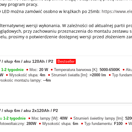
dowy program pracy.
awy LED można zamówić osobno w krążkach po 25mb:
https://www.el
lternatywnej wersji wykonania. W zależności od aktualnej partii p
 poglądowych, przy zachowaniu przeznaczenia do montażu zestawu s
lu, prosimy o potwierdzenie dostępnej wersji przed złożeniem z
/ słup 4m / aku 120Ah / P2
Bestseller
u
1-2 tygodnie
Moc:
20 W
Temperatura barwowa [K]:
5000-6500K
Aku
0W
Wysokość słupa:
4m
Strumień światła [lm]:
>2000 lm
Typ fundam
sokośc montażu lampy:
~4m
/ słup 6m / aku 2x120Ah / P2
gu
1-2 tygodnie
Moc lampy [W]:
40W
Strumień świetlny lampy [lm]:
520
fotowoltaiczny:
280W
Wysokość słupa:
6m
Typ fundamentu:
F100
W