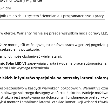
owy montowany w gruncie
3-4 dni
jnik zmierzchu + system ściemniania + programator czasu pracy
ch w ofercie. Warianty różnią się przede wszystkim mocą oprawy LE
j niższe moce. Jeśli ważniejsza jest dłuższa praca w gorszej pogod
przekazujemy po zakupie.
n pilot może obsługiwać wiele latarni.
sic Solar LED V3
zapewniają ciągłą i wydajną pracę autonomiczną, b
tarni i nie wymaga uziemienia.
lskich inżynierów specjalnie na potrzeby latarni solarn
bezpieczeństwo w każdych warynkach pogodowych. Wariant V3 oznac
upa stalowego solarnego dostępny w ofercie Elektriko. Istnieje możl
 Konstrukcja jest montowana na dołączonym fundamencie prefabryko
bki montaż i stabilność latarni. W skład konstrukcji wchodzi równi