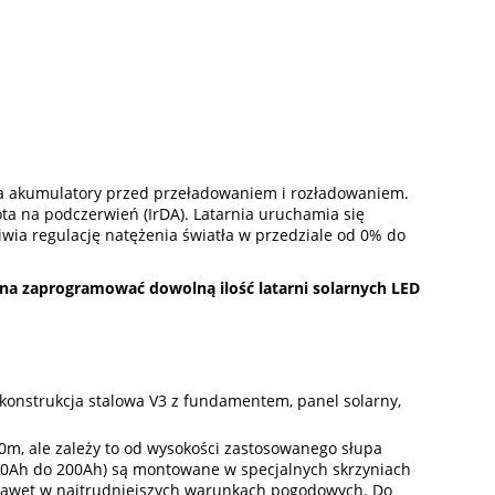
cza akumulatory przed przeładowaniem i rozładowaniem.
ta na podczerwień (IrDA). Latarnia uruchamia się
wia regulację natężenia światła w przedziale od 0% do
a zaprogramować dowolną ilość latarni solarnych LED
: konstrukcja stalowa V3 z fundamentem, panel solarny,
40m, ale zależy to od wysokości zastosowanego słupa
20Ah do 200Ah) są montowane w specjalnych skrzyniach
 nawet w najtrudniejszych warunkach pogodowych. Do