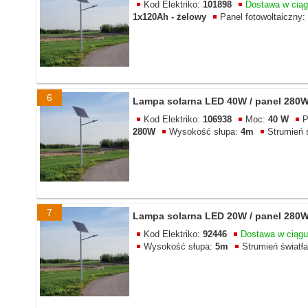
Kod Elektriko:
101898
Dostawa w cią
1x120Ah - żelowy
Panel fotowoltaiczny:
6
Lampa solarna LED 40W / panel 280W 
Kod Elektriko:
106938
Moc:
40 W
P
280W
Wysokość słupa:
4m
Strumień 
7
Lampa solarna LED 20W / panel 280W 
Kod Elektriko:
92446
Dostawa w ciąg
Wysokość słupa:
5m
Strumień światła