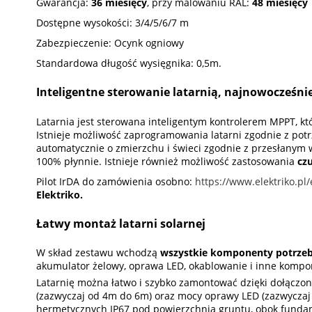
Gwarancja:
36 miesięcy
, przy malowaniu RAL:
48 miesięcy
Dostępne wysokości: 3/4/5/6/7 m
Zabezpieczenie: Ocynk ogniowy
Standardowa długość wysięgnika: 0,5m.
Inteligentne sterowanie latarnią, najnowocześn
Latarnia jest sterowana inteligentym kontrolerem MPPT, k
Istnieje możliwość zaprogramowania latarni zgodnie z potr
automatycznie o zmierzchu i świeci zgodnie z przesłanym 
100% płynnie. Istnieje również możliwość zastosowania
cz
Pilot IrDA do zamówienia osobno:
https://www.elektriko.pl
Elektriko.
Łatwy montaż latarni solarnej
W skład zestawu wchodzą
wszystkie komponenty potrzebn
akumulator żelowy, oprawa LED, okablowanie i inne kompo
Latarnię można łatwo i szybko zamontować dzięki dołączone
(zazwyczaj od 4m do 6m) oraz mocy oprawy LED (zazwyczaj
hermetycznych IP67 pod powierzchnią gruntu, obok fundam