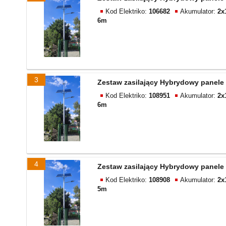
Kod Elektriko:
106682
Akumulator:
2x
6m
3
Zestaw zasilający Hybrydowy panele 
Kod Elektriko:
108951
Akumulator:
2x
6m
4
Zestaw zasilający Hybrydowy panele 
Kod Elektriko:
108908
Akumulator:
2x
5m