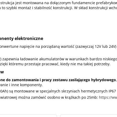
 Konstrukcja jest montowana na dołączonym fundamencie prefabryko
 to szybki montaż i stabilność konstrukcji. W skład konstrukcji wch
onenty elektroniczne
konwertune napięcie na porządaną wartość (zazwyczaj 12V lub 24V
) zapewnia ładowanie akumulatorów w warunkach bardzo niskiego 
ęki któremu przestaje pracować, kiedy nie ma takiej potrzeby.
ów
ne do zamontowania i pracy zestawu zasilającego hybrydowego
owanie i inne komponenty.
00Ah) są montowane w specjalnych skrzyniach hermetycznych IP67
iny wiatrowej można zamówić osobno w krążkach po 25mb:
https://w