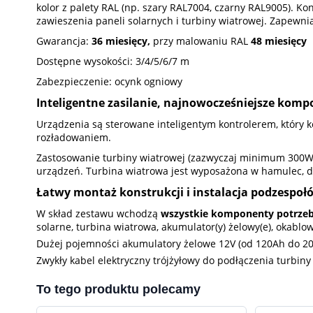
kolor z palety RAL (np. szary RAL7004, czarny RAL9005).
zawieszenia paneli solarnych i turbiny wiatrowej. Zapewnia
Gwarancja:
36 miesięcy,
przy malowaniu RAL
48 miesięcy
Dostępne wysokości: 3/4/5/6/7 m
Zabezpieczenie: ocynk ogniowy
Inteligentne zasilanie, najnowocześniejsze komp
Urządzenia są sterowane inteligentym kontrolerem, który 
rozładowaniem.
Zastosowanie turbiny wiatrowej (zazwyczaj minimum 300W
urządzeń. Turbina wiatrowa jest wyposażona w hamulec, dzi
Łatwy montaż konstrukcji i instalacja podzespoł
W skład zestawu wchodzą
wszystkie komponenty potrzeb
solarne, turbina wiatrowa, akumulator(y) żelowy(e), okabl
Dużej pojemności akumulatory żelowe 12V (od 120Ah do 2
Zwykły kabel elektryczny trójżyłowy do podłączenia turb
To tego produktu polecamy