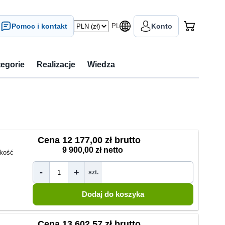
Pomoc i kontakt
PL
Konto
tegorie
Realizacje
Wiedza
Cena
12 177,00 zł brutto
9 900,00 zł netto
kość
-
+
szt.
Cena
13 602,57 zł brutto