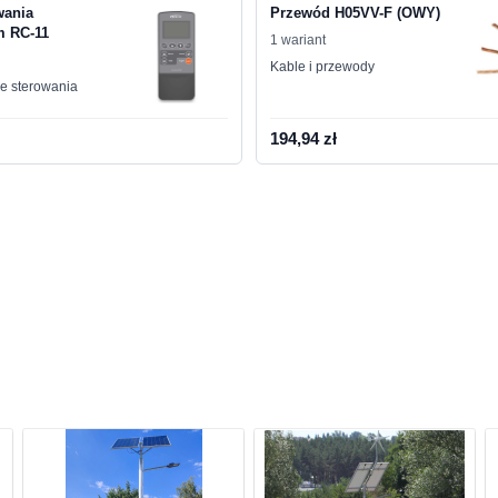
wania
Przewód H05VV-F (OWY)
m RC-11
1 wariant
Kable i przewody
le sterowania
194,94 zł