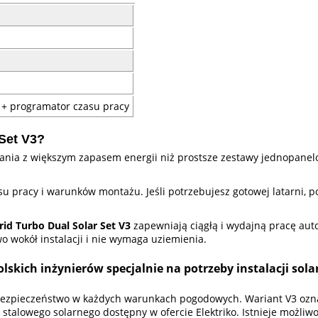
 + programator czasu pracy
 Set V3?
ilania z większym zapasem energii niż prostsze zestawy jednopane
 pracy i warunków montażu. Jeśli potrzebujesz gotowej latarni, p
rid Turbo Dual Solar Set V3
zapewniają ciągłą i wydajną pracę auto
 wokół instalacji i nie wymaga uziemienia.
lskich inżynierów specjalnie na potrzeby instalacji sol
bezpieczeństwo w każdych warunkach pogodowych. Wariant V3 oznac
upa stalowego solarnego dostępny w ofercie Elektriko. Istnieje możl