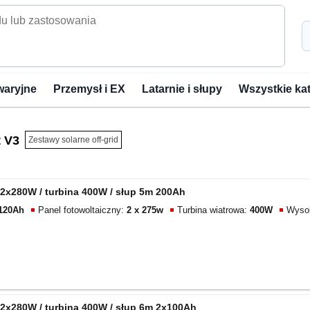
waryjne
Przemysł i EX
Latarnie i słupy
Wszystkie ka
t V3
Zestawy solarne off-grid
2x280W / turbina 400W / słup 5m 200Ah
120Ah
Panel fotowoltaiczny:
2 x 275w
Turbina wiatrowa:
400W
Wyso
2x280W / turbina 400W / słup 6m 2x100Ah