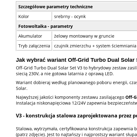
Szczegółowe parametry techniczne
Kolor
srebrny - ocynk
Fotowoltaika - parametry
Akumulator
żelowy montowany w gruncie
Tryb załączenia
czujnik zmierzchu + system ściemniania
Jak wybrać wariant Off-Grid Turbo Dual Solar
Off-Grid Turbo Dual Solar Set V3 to hybrydowy zestaw zas
siecią 230V, a nie gotowa latarnia z oprawą LED.
Wariant dobieraj według planowanego poboru energii, czasu
Solar.
Najwyższej jakości komponenty zestawu zasilającego
Off-G
Instalacja niskonapięciowa 12/24V zapewnia bezpieczeństwo
V3 - konstrukcja stalowa zaprojektowana przez po
Stalowa, wytrzymała, certyfikowana konstrukcja zapewnia 
(patrz zdjęcie). Jest to najtańszy i najprostszy wariant sł