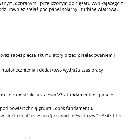
wanym, dobranym i przeliczonym do ciężaru wynikającego z
odzi również stelaż pod panel solarny i turbinę wiatrową.
) oraz zabezpiecza akumulatory przed przeładowaniem i
nasłonecznienia i dodatkowo wydłuża czas pracy
, m. in.: konstrukcja stalowa V3 z fundamentem, panele
 pod powierzchnią gruntu, obok fundamentu.
ww.elektriko.pl/akcesoria/przewod-h05vv-f-owy/103843.html