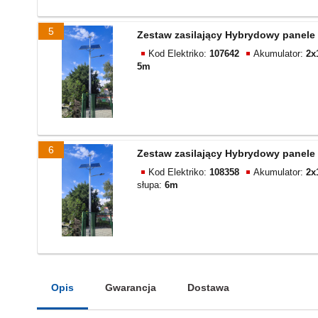
5
Zestaw zasilający Hybrydowy panele 
Kod Elektriko:
107642
Akumulator:
2x
5m
6
Zestaw zasilający Hybrydowy panele 
Kod Elektriko:
108358
Akumulator:
2x
słupa:
6m
Opis
Gwarancja
Dostawa