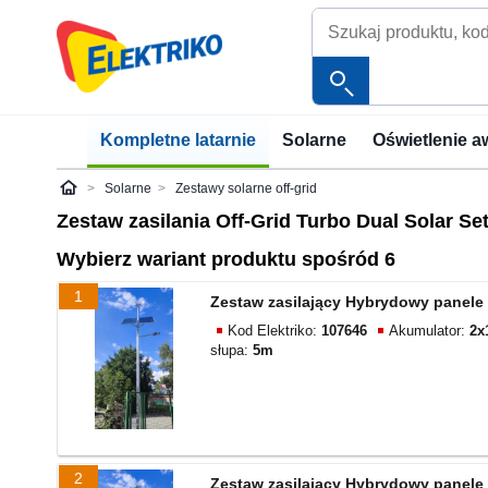
Kompletne latarnie
Solarne
Oświetlenie a
Solarne
Zestawy solarne off-grid
Elektriko
Zestaw zasilania Off-Grid Turbo Dual Solar Se
Wybierz wariant produktu spośród 6
1
Zestaw zasilający Hybrydowy panele 
Kod Elektriko:
107646
Akumulator:
2x
słupa:
5m
2
Zestaw zasilający Hybrydowy panele 