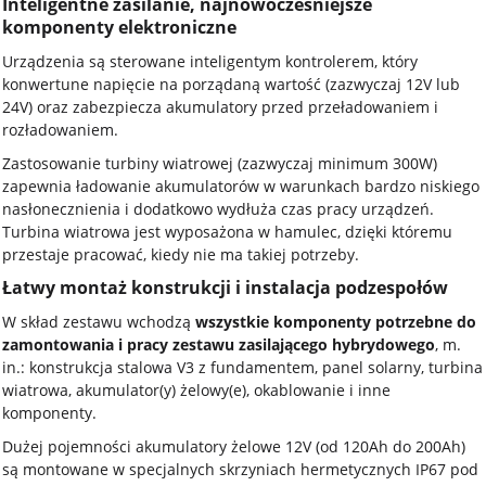
Inteligentne zasilanie, najnowocześniejsze
komponenty elektroniczne
Urządzenia są sterowane inteligentym kontrolerem, który
konwertune napięcie na porządaną wartość (zazwyczaj 12V lub
24V) oraz zabezpiecza akumulatory przed przeładowaniem i
rozładowaniem.
Zastosowanie turbiny wiatrowej (zazwyczaj minimum 300W)
zapewnia ładowanie akumulatorów w warunkach bardzo niskiego
nasłonecznienia i dodatkowo wydłuża czas pracy urządzeń.
Turbina wiatrowa jest wyposażona w hamulec, dzięki któremu
przestaje pracować, kiedy nie ma takiej potrzeby.
Łatwy montaż konstrukcji i instalacja podzespołów
W skład zestawu wchodzą
wszystkie komponenty potrzebne do
zamontowania i pracy zestawu zasilającego hybrydowego
, m.
in.: konstrukcja stalowa V3 z fundamentem, panel solarny, turbina
wiatrowa, akumulator(y) żelowy(e), okablowanie i inne
komponenty.
Dużej pojemności akumulatory żelowe 12V (od 120Ah do 200Ah)
są montowane w specjalnych skrzyniach hermetycznych IP67 pod