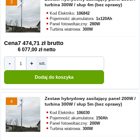
3
turbina 300W / słup 4m (bez oprawy)
Kod Elektriko:
106842
Pojemność akumulatora:
1x120Ah
Panel fotowoltaiczny:
280W
Turbina wiatrowa:
300W
Cena
7 474,71 zł brutto
6 077,00 zł netto
-
+
szt.
Zestaw hybrydowy zasilający panel 200W /
4
turbina 300W / słup 5m (bez oprawy)
Kod Elektriko:
106030
Pojemność akumulatora:
150Ah
Panel fotowoltaiczny:
200W
Turbina wiatrowa:
300W