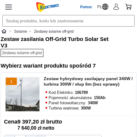
PL
Pomoc
Solarne
Zestawy solarne off-grid
Elektriko
Zestaw zasilania Off-Grid Turbo Solar Set
V3
Zestawy solarne off-grid
Wybierz wariant produktu spośród 7
Zestaw hybrydowy zasilający panel 340W /
1
turbina 300W / słup 6m (bez oprawy)
Kod Elektriko:
106789
Pojemność akumulatora:
150Ah
Panel fotowoltaiczny:
340W
Turbina wiatrowa:
300W
Cena
9 397,20 zł brutto
7 640,00 zł netto