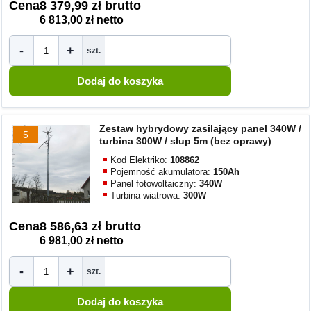
Cena
8 379,99 zł brutto
6 813,00 zł netto
-
+
szt.
Zestaw hybrydowy zasilający panel 340W /
5
turbina 300W / słup 5m (bez oprawy)
Kod Elektriko:
108862
Pojemność akumulatora:
150Ah
Panel fotowoltaiczny:
340W
Turbina wiatrowa:
300W
Cena
8 586,63 zł brutto
6 981,00 zł netto
-
+
szt.