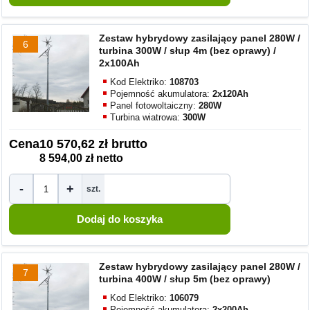
Zestaw hybrydowy zasilający panel 280W /
6
turbina 300W / słup 4m (bez oprawy) /
2x100Ah
Kod Elektriko:
108703
Pojemność akumulatora:
2x120Ah
Panel fotowoltaiczny:
280W
Turbina wiatrowa:
300W
Cena
10 570,62 zł brutto
8 594,00 zł netto
-
+
szt.
Zestaw hybrydowy zasilający panel 280W /
7
turbina 400W / słup 5m (bez oprawy)
Kod Elektriko:
106079
Pojemność akumulatora:
2x200Ah