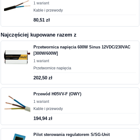
1 wariant
Kable i przewody
80,51 zł
Najczęściej kupowane razem z
Przetwornica napięcia 600W Sinus 12VDC/230VAC
[300W/600W]
1 wariant
Przetwornice napięcia
202,50 zł
Przewód H05VV-F (OWY)
1 wariant
Kable i przewody
194,94 zł
Pilot sterowania regulatorem S/SG-Unit