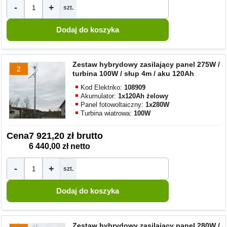
-
+
szt.
Zestaw hybrydowy zasilający panel 275W /
2
turbina 100W / słup 4m / aku 120Ah
Kod Elektriko:
108909
Akumulator:
1x120Ah żelowy
Panel fotowoltaiczny:
1x280W
Turbina wiatrowa:
100W
Cena
7 921,20 zł brutto
6 440,00 zł netto
-
+
szt.
Zestaw hybrydowy zasilający panel 280W /