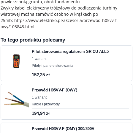
powierzchnią gruntu, obok fundamentu.
Zwykły kabel elektryczny trójżyłowy do podłączenia turbiny
wiatrowej można zamówić osobno w krążkach po
25mb:
https://www.elektriko.pl/akcesoria/przewod-h05vv-f-
owy/103843.html
To tego produktu polecamy
Pilot sterowania regulatorem SR-CU-ALL5
1 wariant
Piloty i panele sterowania
152,25 zł
Przewód H05VV-F (OWY)
1 wariant
Kable i przewody
194,94 zł
Przewód H03VV-F (OMY) 300/300V