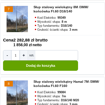
Słup stalowy wielokątny 8M /3MM/
7
końcówka FI.60 D16/140
Kod Elektriko:
99349
Wysokość słupa:
8 m
Typ fundamentu:
D16/140
Grubość ścianki słupa:
3 mm
Cena
2 282,88 zł brutto
1 856,00 zł netto
-
+
szt.
Słup stalowy wielokątny Hamal 7M /3MM/
8
końcówka FI.60 F160
Kod Elektriko:
99084
Wysokość słupa:
7m
Typ fundamentu:
D16/140 M20
Grubość ścianki słupa:
3 mm