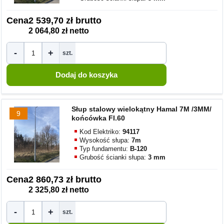
Cena
2 539,70 zł brutto
2 064,80 zł netto
-
+
szt.
Słup stalowy wielokątny Hamal 7M /3MM/
9
końcówka FI.60
Kod Elektriko:
94117
Wysokość słupa:
7m
Typ fundamentu:
B-120
Grubość ścianki słupa:
3 mm
Cena
2 860,73 zł brutto
2 325,80 zł netto
-
+
szt.