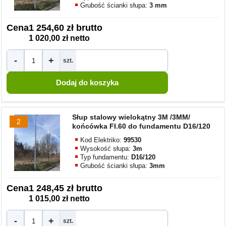
Grubość ścianki słupa:
3 mm
Cena
1 254,60 zł brutto
1 020,00 zł netto
-
+
szt.
Słup stalowy wielokątny 3M /3MM/
2
końcówka FI.60 do fundamentu D16/120
Kod Elektriko:
99530
Wysokość słupa:
3m
Typ fundamentu:
D16/120
Grubość ścianki słupa:
3mm
Cena
1 248,45 zł brutto
1 015,00 zł netto
-
+
szt.