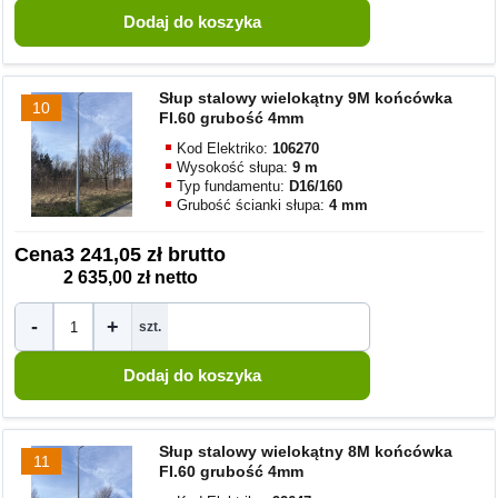
Słup stalowy wielokątny 9M końcówka
10
FI.60 grubość 4mm
Kod Elektriko:
106270
Wysokość słupa:
9 m
Typ fundamentu:
D16/160
Grubość ścianki słupa:
4 mm
Cena
3 241,05 zł brutto
2 635,00 zł netto
-
+
szt.
Słup stalowy wielokątny 8M końcówka
11
FI.60 grubość 4mm