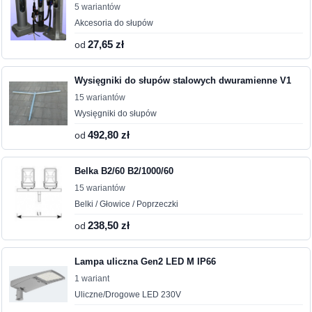
5 wariantów
Akcesoria do słupów
od
27,65 zł
Wysięgniki do słupów stalowych dwuramienne V1
15 wariantów
Wysięgniki do słupów
od
492,80 zł
Belka B2/60 B2/1000/60
15 wariantów
Belki / Głowice / Poprzeczki
od
238,50 zł
Lampa uliczna Gen2 LED M IP66
1 wariant
Uliczne/Drogowe LED 230V