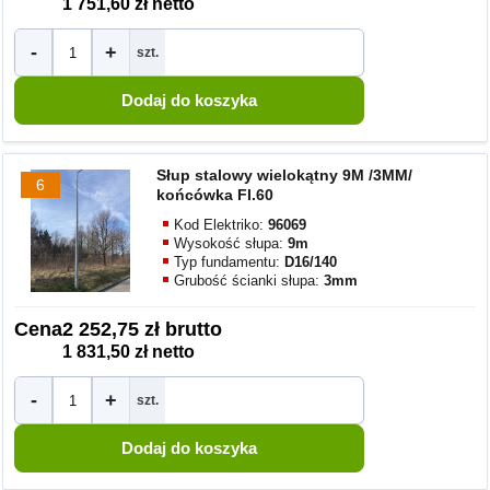
1 751,60 zł netto
-
+
szt.
Słup stalowy wielokątny 9M /3MM/
6
końcówka FI.60
Kod Elektriko:
96069
Wysokość słupa:
9m
Typ fundamentu:
D16/140
Grubość ścianki słupa:
3mm
Cena
2 252,75 zł brutto
1 831,50 zł netto
-
+
szt.