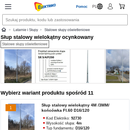
PL
Pomoc
Latarnie i Słupy
Stalowe słupy oświetleniowe
Elektriko
Słup stalowy wielokątny ocynkowany
Stalowe słupy oświetleniowe
Wybierz wariant produktu spośród 11
Słup stalowy wielokątny 4M /3MM/
1
końcówka FI.60 D16/120
Kod Elektriko:
92730
Wysokość słupa:
4m
Typ fundamentu:
D16/120