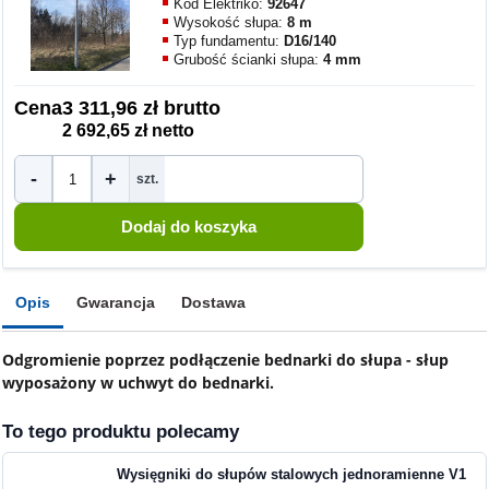
Kod Elektriko:
92647
Wysokość słupa:
8 m
Typ fundamentu:
D16/140
Grubość ścianki słupa:
4 mm
Cena
3 311,96 zł brutto
2 692,65 zł netto
-
+
szt.
Opis
Gwarancja
Dostawa
Odgromienie poprzez podłączenie bednarki do słupa - słup
wyposażony w uchwyt do bednarki.
To tego produktu polecamy
Wysięgniki do słupów stalowych jednoramienne V1