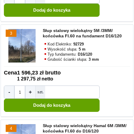
Słup stalowy wielokątny 5M /3MM/
3
końcówka FI.60 na fundament D16/120
Kod Elektriko:
92729
Wysokość słupa:
5 m
Typ fundamentu:
D16/120
Grubość ścianki słupa:
3 mm
Cena
1 596,23 zł brutto
1 297,75 zł netto
-
+
szt.
Słup stalowy wielokątny Hamal 6M /3MM/
4
końcówka FI.60 do D16/120