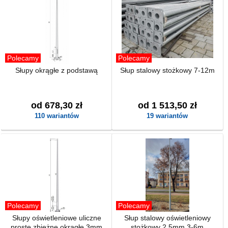
Polecamy
Polecamy
Słupy okrągłe z podstawą
Słup stalowy stożkowy 7-12m
od 678,30 zł
od 1 513,50 zł
110 wariantów
19 wariantów
Polecamy
Polecamy
Słupy oświetleniowe uliczne
Słup stalowy oświetleniowy
proste zbieżne okrągłe 3mm
stożkowy 2,5mm 3-6m