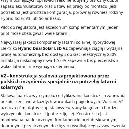
Przy mocniejszych oprawach rekomendujemy ostrożny dobór
zapasu akumulatorów oraz ustawień pracy po montażu. Jeśli
potrzebna jest prostsza konfiguracja, porównaj również rodziny
Hybrid Solar V3 lub Solar Basic.
Pilot do regulatora jest akcesorium komplementarnym; jeden
pilot może obsługiwać wiele latarni.
Najwyższej jakości komponenty latarni solarnej hybrydowej
Elektriko
Hybrid Dual Solar LED V2
zapewniają ciągłą i wydajną
pracę autonomiczną, bez dostępu do sieci elektrycznej 230V.
Instalacja niskonapięciowa 12/24V zapewnia bezpieczeństwo
wokół latarni i nie wymaga uziemienia.
V2 - konstrukcja stalowa zaprojektowana przez
polskich inżynierów specjalnie na potrzeby latarni
solarnych
Stalowa, bardzo wytrzymała, certyfikowana konstrukcja zapewnia
bezpieczeństwo w każdych warunkach pogodowych. Wariant V2
oznacza ośmiokątny słup stalowy zwężany ku górze o bardzo
wytrzymałej konstrukcji (patrz zdjęcie). Konstrukcja jest
montowana na dołączonym fundamencie prefabrykowanym,
dobranym i przeliczonym do ciężaru wynikającego z zawieszenia