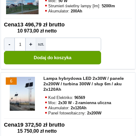
Moc:
50 W
Strumień świetlny lampy [lm]:
5200lm
Akumulator:
200Ah
Cena
13 496,79 zł brutto
10 973,00 zł netto
-
+
szt.
Lampa hybrydowa LED 2x30W / panele
6
2x200W / turbina 300W / słup 6m / aku
2x120Ah
Kod Elektriko:
96569
Moc:
2x30 W - 2-ramienna uliczna
Akumulator:
2x120Ah
Panel fotowoltaiczny:
2x200W
Cena
19 372,50 zł brutto
15 750,00 zł netto