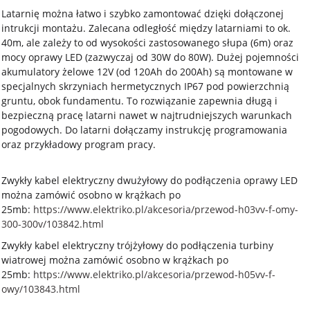
Latarnię można łatwo i szybko zamontować dzięki dołączonej
intrukcji montażu. Zalecana odległość między latarniami to ok.
40m, ale zależy to od wysokości zastosowanego słupa (6m) oraz
mocy oprawy LED (zazwyczaj od 30W do 80W). Dużej pojemności
akumulatory żelowe 12V (od 120Ah do 200Ah) są montowane w
specjalnych skrzyniach hermetycznych IP67 pod powierzchnią
gruntu, obok fundamentu. To rozwiązanie zapewnia długą i
bezpieczną pracę latarni nawet w najtrudniejszych warunkach
pogodowych. Do latarni dołączamy instrukcję programowania
oraz przykładowy program pracy.
Zwykły kabel elektryczny dwużyłowy do podłączenia oprawy LED
można zamówić osobno w krążkach po
25mb:
https://www.elektriko.pl/akcesoria/przewod-h03vv-f-omy-
300-300v/103842.html
Zwykły kabel elektryczny trójżyłowy do podłączenia turbiny
wiatrowej można zamówić osobno w krążkach po
25mb:
https://www.elektriko.pl/akcesoria/przewod-h05vv-f-
owy/103843.html