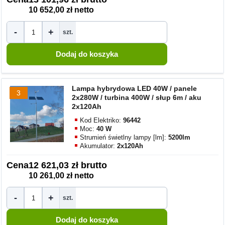
10 652,00 zł netto
-
+
szt.
Lampa hybrydowa LED 40W / panele
3
2x280W / turbina 400W / słup 6m / aku
2x120Ah
Kod Elektriko:
96442
Moc:
40 W
Strumień świetlny lampy [lm]:
5200lm
Akumulator:
2x120Ah
Cena
12 621,03 zł brutto
10 261,00 zł netto
-
+
szt.