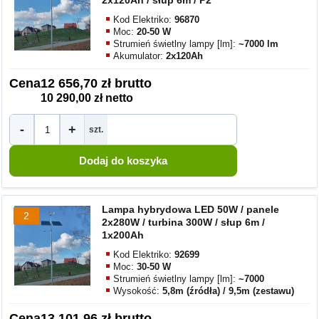
2x120Ah / słup 6m / P2
Kod Elektriko:
96870
Moc:
20-50 W
Strumień świetlny lampy [lm]:
~7000 lm
Akumulator:
2x120Ah
Cena
12 656,70 zł brutto
10 290,00 zł netto
-
+
szt.
Lampa hybrydowa LED 50W / panele
2
2x280W / turbina 300W / słup 6m /
1x200Ah
Kod Elektriko:
92699
Moc:
30-50 W
Strumień świetlny lampy [lm]:
~7000
Wysokość:
5,8m (źródła) / 9,5m (zestawu)
Cena
13 101,96 zł brutto