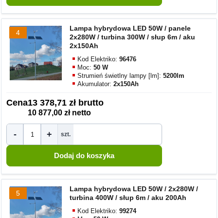
Lampa hybrydowa LED 50W / panele
4
2x280W / turbina 300W / słup 6m / aku
2x150Ah
Kod Elektriko:
96476
Moc:
50 W
Strumień świetlny lampy [lm]:
5200lm
Akumulator:
2x150Ah
Cena
13 378,71 zł brutto
10 877,00 zł netto
-
+
szt.
Lampa hybrydowa LED 50W / 2x280W /
5
turbina 400W / słup 6m / aku 200Ah
Kod Elektriko:
99274