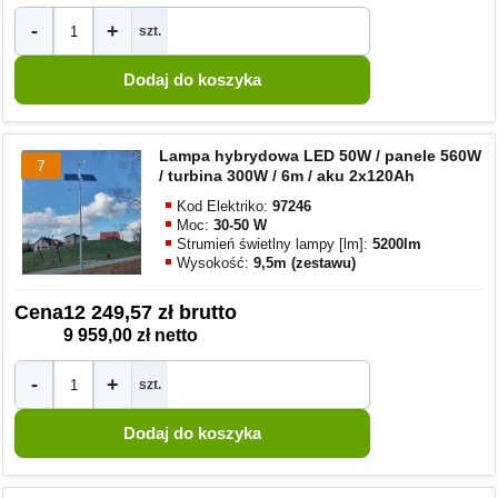
-
+
szt.
Lampa hybrydowa LED 50W / panele 560W
7
/ turbina 300W / 6m / aku 2x120Ah
Kod Elektriko:
97246
Moc:
30-50 W
Strumień świetlny lampy [lm]:
5200lm
Wysokość:
9,5m (zestawu)
Cena
12 249,57 zł brutto
9 959,00 zł netto
-
+
szt.