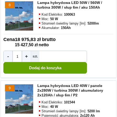
Lampa hybrydowa LED 50W / 560W /
8
turbina 300W / słup 6m / aku 150Ah
Kod Elektriko:
100063
Moc:
50 W
Strumień świetlny lampy [lm]:
5200lm
Akumulator:
150Ah
Cena
18 975,83 zł brutto
15 427,50 zł netto
-
+
szt.
Lampa hybrydowa LED 40W / panele
9
2x280W / turbina 300W / akumulatory
2x120Ah / słup 6m / P2
Kod Elektriko:
101544
Moc:
40 W
Strumień świetlny lampy [lm]:
5200 lm
Pojemność akumulatora:
2x120 Ah