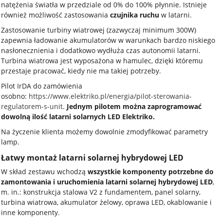
natężenia światła w przedziale od 0% do 100% płynnie. Istnieje
również możliwość zastosowania
czujnika ruchu
w latarni.
Zastosowanie turbiny wiatrowej (zazwyczaj minimum 300W)
zapewnia ładowanie akumulatorów w warunkach bardzo niskiego
nasłonecznienia i dodatkowo wydłuża czas autonomii latarni.
Turbina wiatrowa jest wyposażona w hamulec, dzięki któremu
przestaje pracować, kiedy nie ma takiej potrzeby.
Pilot IrDA do zamówienia
osobno:
https://www.elektriko.pl/energia/pilot-sterowania-
regulatorem-s-unit
.
Jednym pilotem można zaprogramować
dowolną ilość latarni solarnych LED Elektriko.
Na życzenie klienta możemy dowolnie zmodyfikować parametry
lamp.
Łatwy montaż latarni solarnej hybrydowej LED
W skład zestawu wchodzą
wszystkie komponenty potrzebne do
zamontowania i uruchomienia latarni solarnej hybrydowej LED
,
m. in.: konstrukcja stalowa V2 z fundamentem, panel solarny,
turbina wiatrowa, akumulator żelowy, oprawa LED, okablowanie i
inne komponenty.