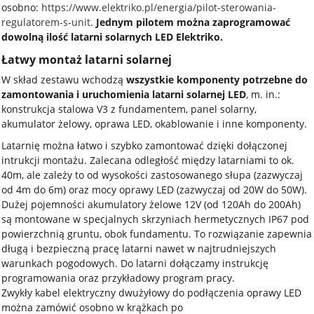
osobno:
https://www.elektriko.pl/energia/pilot-sterowania-
regulatorem-s-unit
.
Jednym pilotem można zaprogramować
dowolną ilość latarni solarnych LED Elektriko.
Łatwy montaż latarni solarnej
W skład zestawu wchodzą
wszystkie komponenty potrzebne do
zamontowania i uruchomienia latarni solarnej LED
, m. in.:
konstrukcja stalowa V3 z fundamentem, panel solarny,
akumulator żelowy, oprawa LED, okablowanie i inne komponenty.
Latarnię można łatwo i szybko zamontować dzięki dołączonej
intrukcji montażu. Zalecana odległość między latarniami to ok.
40m, ale zależy to od wysokości zastosowanego słupa (zazwyczaj
od 4m do 6m) oraz mocy oprawy LED (zazwyczaj od 20W do 50W).
Dużej pojemności akumulatory żelowe 12V (od 120Ah do 200Ah)
są montowane w specjalnych skrzyniach hermetycznych IP67 pod
powierzchnią gruntu, obok fundamentu. To rozwiązanie zapewnia
długą i bezpieczną pracę latarni nawet w najtrudniejszych
warunkach pogodowych. Do latarni dołączamy instrukcję
programowania oraz przykładowy program pracy.
Zwykły kabel elektryczny dwużyłowy do podłączenia oprawy LED
można zamówić osobno w krążkach po