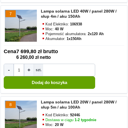
Lampa solarna LED 40W / panel 280W /
7
słup 4m / aku 150Ah
Kod Elektriko:
106938
Moc:
40 W
Pojemność akumulatora:
2x120 Ah
Akumulator:
1x150Ah
Cena
7 699,80 zł brutto
6 260,00 zł netto
-
+
szt.
Lampa solarna LED 20W / panel 280W /
8
słup 5m / aku 100Ah
Kod Elektriko:
92446
Dostawa w ciągu
1-2 tygodnie
Moc:
20 W