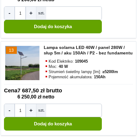
-
+
szt.
Lampa solarna LED 40W / panel 280W /
13
słup 5m / aku 150Ah / P2 - bez fundamentu
Kod Elektriko:
109045
Moc:
40 W
Strumień świetlny lampy [lm]:
≥5200lm
Pojemność akumulatora:
150Ah
Cena
7 687,50 zł brutto
6 250,00 zł netto
-
+
szt.