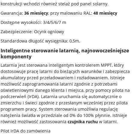
konstrukcji wchodzi również stelaż pod panel solarny.
Gwarancja:
36 miesięcy
, przy malowaniu RAL:
48 miesięcy
Dostępne wysokości: 3/4/5/6/7 m
Zabezpieczenie: Ocynk ogniowy
Standardowa długość wysięgnika: 0,5m.
Inteligentne sterowanie latarnią, najnowocześniejsze
komponenty
Latarnia jest sterowana inteligentym kontrolerem MPPT, który
dostosowuje pracę latarni do bieżących warunków i zabezpiecza
akumulatory przed przeładowaniem i rozładowaniem. Istnieje
możliwość zaprogramowania latarni zgodnie z potrzebami
oświetleniowymi danego klienta i miejsca, przy pomocy pilota na
podczerwień (IrDA). Latarnia uruchamia się automatycznie o
zmierzchu i świeci zgodnie z przesłanym wcześniej przez pilota
programem pracy. System sterowania umożliwia regulację
natężenia światła w przedziale od 0% do 100% płynnie. Istnieje
również możliwość zastosowania
czujnika ruchu
w latarni.
Pilot IrDA do zamówienia