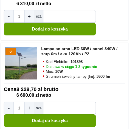
6 310,00 zł netto
-
+
szt.
Lampa solarna LED 30W / panel 340W /
6
słup 6m / aku 120Ah / P2
Kod Elektriko:
101898
Dostawa w ciągu
1-2 tygodnie
Moc:
30W
Strumień świetlny lampy [lm]:
3600 lm
Cena
8 228,70 zł brutto
6 690,00 zł netto
-
+
szt.