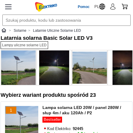
PL
Pomoc
Solarne
Latarnie Uliczne Solarne LED
Elektriko
Latarnia solarna Basic Solar LED V3
Lampy uliczne solarne LED
Wybierz wariant produktu spośród 23
Lampa solarna LED 20W / panel 280W /
1
słup 4m / aku 120Ah / P2
Bestseller
Kod Elektriko:
92445