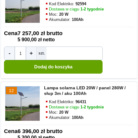
Kod Elektriko:
92594
Dostawa w ciągu
1-2 tygodnie
Moc:
20 W
Akumulator:
100Ah
Cena
7 257,00 zł brutto
5 900,00 zł netto
-
+
szt.
Lampa solarna LED 20W / panel 280W /
12
słup 3m / aku 100Ah
Kod Elektriko:
96431
Dostawa w ciągu
1-2 tygodnie
Moc:
20 W
Akumulator:
100Ah
Cena
6 396,00 zł brutto
5 200,00 zł netto