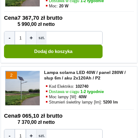
Dostawa w ciągu
1-2 tygodnie
Moc:
20 W
Cena
7 367,70 zł brutto
5 990,00 zł netto
-
+
szt.
Lampa solarna LED 40W / panel 280W /
2
słup 6m / aku 2x120Ah / P2
Kod Elektriko:
102740
Dostawa w ciągu
1-2 tygodnie
Moc lampy [W]:
40W
Strumień świetlny lampy [lm]:
5200 lm
Cena
9 065,10 zł brutto
7 370,00 zł netto
-
+
szt.