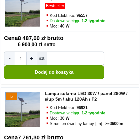
Bestseller
Kod Elektriko:
96557
Dostawa w ciągu
1-2 tygodnie
Moc:
40 W
Cena
8 487,00 zł brutto
6 900,00 zł netto
-
+
szt.
Lampa solarna LED 30W / panel 280W /
5
słup 5m / aku 120Ah / P2
Kod Elektriko:
96921
Dostawa w ciągu
1-2 tygodnie
Moc:
30 W
Strumień świetlny lampy [lm]:
>=3600lm
Cena
7 761,30 zł brutto