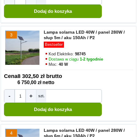
Lampa solarna LED 40W / panel 280W /
3
słup 5m / aku 150Ah / P2
Bestseller
Kod Elektriko:
98745
Dostawa w ciągu
1-2 tygodnie
Moc:
40 W
Cena
8 302,50 zł brutto
6 750,00 zł netto
-
+
szt.
Lampa solarna LED 40W / panel 280W /
4
słup 6m / aku 150Ah / P2