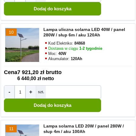
Lampa uliczna solarna LED 40W / panel
10
280W / słup 6m / aku 120Ah
Kod Elektriko:
84868
Dostawa w ciągu
1-2 tygodnie
Moc:
40W
Akumulator:
120Ah
Cena
7 921,20 zł brutto
6 440,00 zł netto
-
+
szt.
Lampa solarna LED 20W / panel 280W /
11
słup 4m / aku 100Ah