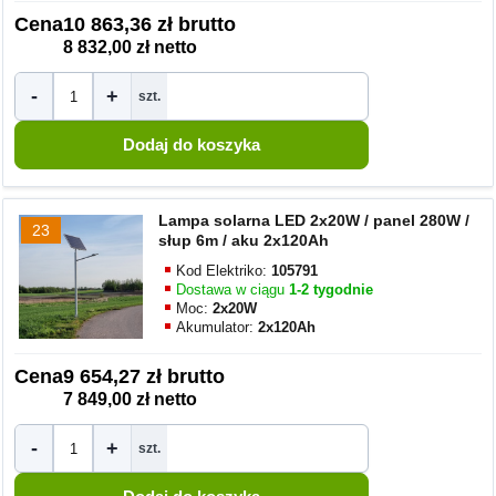
Cena
10 863,36 zł brutto
8 832,00 zł netto
-
+
szt.
Lampa solarna LED 2x20W / panel 280W /
23
słup 6m / aku 2x120Ah
Kod Elektriko:
105791
Dostawa w ciągu
1-2 tygodnie
Moc:
2x20W
Akumulator:
2x120Ah
Cena
9 654,27 zł brutto
7 849,00 zł netto
-
+
szt.