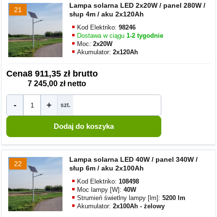
Lampa solarna LED 2x20W / panel 280W /
21
słup 4m / aku 2x120Ah
Kod Elektriko:
98246
Dostawa w ciągu
1-2 tygodnie
Moc:
2x20W
Akumulator:
2x120Ah
Cena
8 911,35 zł brutto
7 245,00 zł netto
-
+
szt.
Lampa solarna LED 40W / panel 340W /
22
słup 6m / aku 2x100Ah
Kod Elektriko:
108498
Moc lampy [W]:
40W
Strumień świetlny lampy [lm]:
5200 lm
Akumulator:
2x100Ah - żelowy