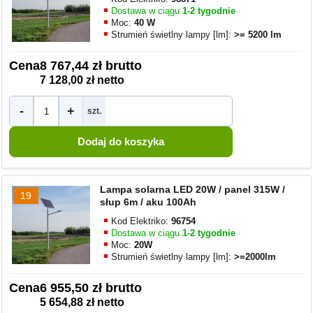
Dostawa w ciągu
1-2 tygodnie
Moc:
40 W
Strumień świetlny lampy [lm]:
>= 5200 lm
Cena
8 767,44 zł brutto
7 128,00 zł netto
-
+
szt.
Lampa solarna LED 20W / panel 315W /
19
słup 6m / aku 100Ah
Kod Elektriko:
96754
Dostawa w ciągu
1-2 tygodnie
Moc:
20W
Strumień świetlny lampy [lm]:
>=2000lm
Cena
6 955,50 zł brutto
5 654,88 zł netto