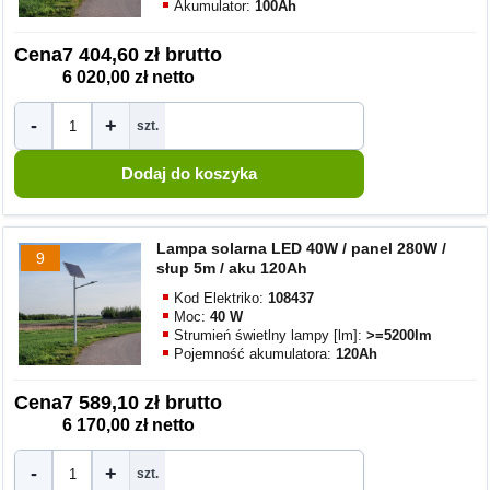
Akumulator:
100Ah
Cena
7 404,60 zł brutto
6 020,00 zł netto
-
+
szt.
Lampa solarna LED 40W / panel 280W /
9
słup 5m / aku 120Ah
Kod Elektriko:
108437
Moc:
40 W
Strumień świetlny lampy [lm]:
>=5200lm
Pojemność akumulatora:
120Ah
Cena
7 589,10 zł brutto
6 170,00 zł netto
-
+
szt.