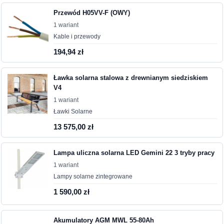
Przewód H05VV-F (OWY)
1 wariant
Kable i przewody
194,94 zł
Ławka solarna stalowa z drewnianym siedziskiem
V4
1 wariant
Ławki Solarne
13 575,00 zł
Lampa uliczna solarna LED Gemini 22 3 tryby pracy
1 wariant
Lampy solarne zintegrowane
1 590,00 zł
Akumulatory AGM MWL 55-80Ah