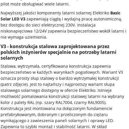
pilot może obsługiwać wiele latarni.
Najwyższej jakości komponenty latarni solarnej Elektriko
Basic
Solar LED V3
zapewniają ciągłą i wydajną pracę autonomiczną,
bez dostępu do sieci elektrycznej 230V. Instalacja
niskonapięciowa 12/24V zapewnia bezpieczeństwo wokół latarni i
nie wymaga uziemienia.
V3 - konstrukcja stalowa zaprojektowana przez
polskich inżynierów specjalnie na potrzeby latarni
solarnych
Stalowa, wytrzymała, certyfikowana konstrukcja zapewnia
bezpieczeństwo w każdych warynkach pogodowych. Wariant V3
oznacza prosty słup stalowy o bardzo wytrzymałej konstrukcji
(patrz zdjęcie). Jest to najtańszy i najprostszy wariant słupa
stalowego solarnego dostępny w ofercie Elektriko. Istnieje
możliwość pomalowania konstrukcji stalowej latarni na wybrany
kolor z palety RAL (np. szary RAL7004, czarny RAL9005).
Konstrukcja jest montowana na dołączonym fundamencie
prefabrykowanym, dobranym i przeliczonym do ciężaru
wynikającego z zawieszenia paneli solarnych i oprawy LED.
Zapewnia to szybki montaż i stabilność latarni. W skład