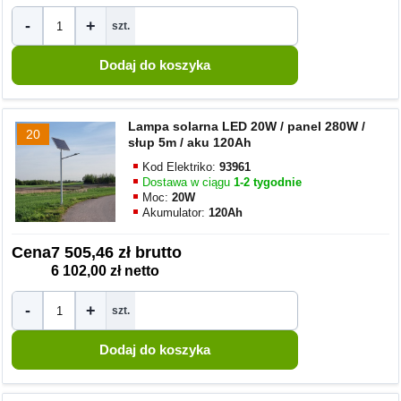
-
+
szt.
Lampa solarna LED 20W / panel 280W /
20
słup 5m / aku 120Ah
Kod Elektriko:
93961
Dostawa w ciągu
1-2 tygodnie
Moc:
20W
Akumulator:
120Ah
Cena
7 505,46 zł brutto
6 102,00 zł netto
-
+
szt.