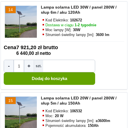
Lampa solarna LED 30W / panel 280W /
14
słup 6m / aku 120Ah
Kod Elektriko:
102672
Dostawa w ciągu
1-2 tygodnie
Moc lampy [W]:
30W
Strumień świetlny lampy [lm]:
3600 lm
Cena
7 921,20 zł brutto
6 440,00 zł netto
-
+
szt.
Lampa solarna LED 20W / panel 280W /
15
słup 5m / aku 150Ah
Kod Elektriko:
106532
Moc:
20 W
Strumień świetlny lampy [lm]:
≥3600lm
Pojemność akumulatora:
150Ah