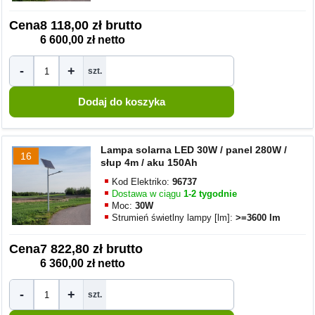
Cena
8 118,00 zł brutto
6 600,00 zł netto
-
+
szt.
Lampa solarna LED 30W / panel 280W /
16
słup 4m / aku 150Ah
Kod Elektriko:
96737
Dostawa w ciągu
1-2 tygodnie
Moc:
30W
Strumień świetlny lampy [lm]:
>=3600 lm
Cena
7 822,80 zł brutto
6 360,00 zł netto
-
+
szt.