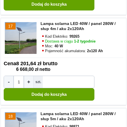
Lampa solarna LED 40W / panel 280W /
17
słup 4m / aku 2x120Ah
Kod Elektriko:
99265
Dostawa w ciągu
1-2 tygodnie
Moc:
40 W
Pojemność akumulatora:
2x120 Ah
Cena
8 201,64 zł brutto
6 668,00 zł netto
-
+
szt.
Lampa solarna LED 40W / panel 280W /
18
słup 5m / aku 2x120Ah
Kod Elektriko:
98871