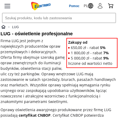
PL
Pomoc
LUG
Elektriko
LUG - oświetlenie profesjonalne
Firma LUG jest jednym z
Zakupy od
największych producentów opraw
650,00 zł - rabat
5%
przemysłowych i dekoracyjnych.
1 800,00 zł - rabat
7%
Oferta firmy obejmuje szeroką gamę
5 000,00 zł - rabat
9%
opraw zewnętrznych do iluminacji
liczone od wartości netto
budynków, oświetlenia stacji paliw,
ulic czy też parkingów. Oprawy wnętrzowe LUG mają
zastosowanie w salach sprzedaży, biurach, pasażach handlowych
oraz marketach. Wszystkie oprawy spełniają wymagania rynku
unijnego oraz zaspokajają upodobania użytkowników, łącząc
nowoczesne i atrakcyjne wzornictwo z funkcjonalnością i
znakomitymi parametrami świetlnymi.
Oprawy oświetlenia awaryjnego produkowane przez firmę LUG
posiadają
certyfikat CNBOP
. Certyfikat CNBOP potwierdza