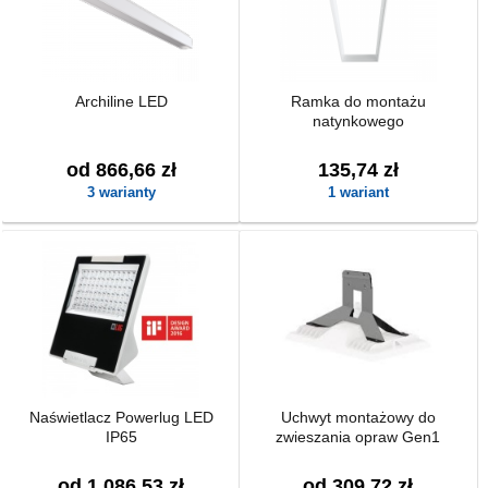
Archiline LED
Ramka do montażu
natynkowego
od 866,66 zł
135,74 zł
3 warianty
1 wariant
Naświetlacz Powerlug LED
Uchwyt montażowy do
IP65
zwieszania opraw Gen1
od 1 086,53 zł
od 309,72 zł