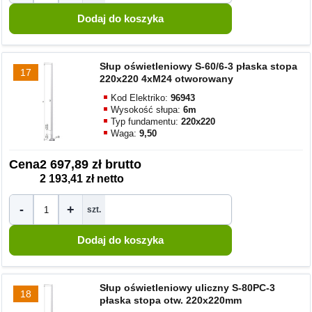
Słup oświetleniowy S-60/6-3 płaska stopa
17
220x220 4xM24 otworowany
Kod Elektriko:
96943
Wysokość słupa:
6m
Typ fundamentu:
220x220
Waga:
9,50
Cena
2 697,89 zł brutto
2 193,41 zł netto
-
+
szt.
Słup oświetleniowy uliczny S-80PC-3
18
płaska stopa otw. 220x220mm