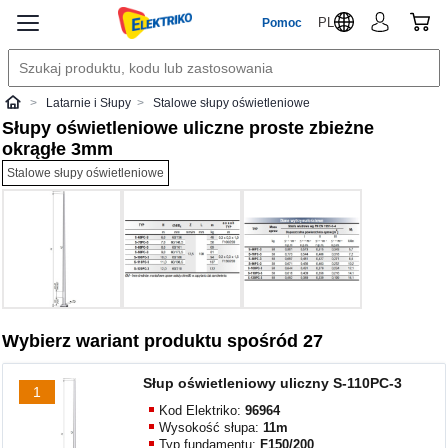
PL
Pomoc
Latarnie i Słupy
Stalowe słupy oświetleniowe
Elektriko
Słupy oświetleniowe uliczne proste zbieżne
okrągłe 3mm
Stalowe słupy oświetleniowe
Wybierz wariant produktu spośród 27
Słup oświetleniowy uliczny S-110PC-3
1
Kod Elektriko:
96964
Wysokość słupa:
11m
Typ fundamentu:
F150/200