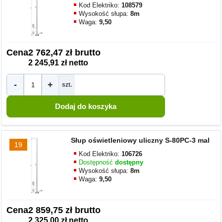
Kod Elektriko:
108579
Wysokość słupa:
8m
Waga:
9,50
Cena
2 762,47 zł brutto
2 245,91 zł netto
-
+
szt.
Słup oświetleniowy uliczny S-80PC-3 mal
19
Kod Elektriko:
106726
Dostępność
dostępny
Wysokość słupa:
8m
Waga:
9,50
Cena
2 859,75 zł brutto
2 325,00 zł netto