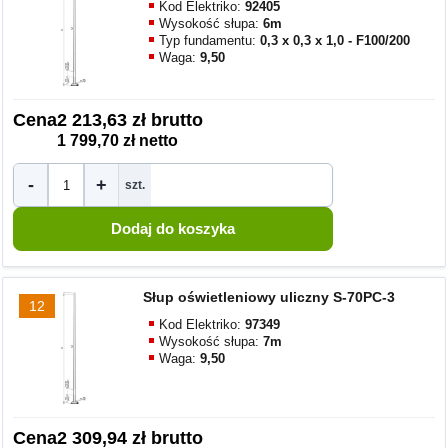
Kod Elektriko:
92405
Wysokość słupa:
6m
Typ fundamentu:
0,3 x 0,3 x 1,0 - F100/200
Waga:
9,50
Cena
2 213,63 zł brutto
1 799,70 zł netto
-
+
szt.
Słup oświetleniowy uliczny S-70PC-3
12
Kod Elektriko:
97349
Wysokość słupa:
7m
Waga:
9,50
Cena
2 309,94 zł brutto