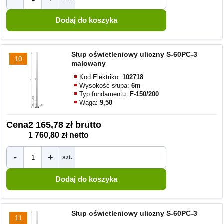
Słup oświetleniowy uliczny S-60PC-3
10
malowany
Kod Elektriko:
102718
Wysokość słupa:
6m
Typ fundamentu:
F-150/200
Waga:
9,50
Cena
2 165,78 zł brutto
1 760,80 zł netto
-
+
szt.
Słup oświetleniowy uliczny S-60PC-3
11