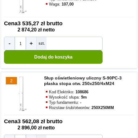
Waga:
107,00
Cena
3 535,27 zł brutto
2 874,20 zł netto
-
+
szt.
Słup oświetleniowy uliczny S-90PC-3
2
płaska stopa otw. 250x250/4xM24
Kod Elektriko:
108686
Wysokość słupa:
9m
Typ fundamentu:
-
Rozstaw śrub/otworów:
250X250MM
Cena
3 562,08 zł brutto
2 896,00 zł netto