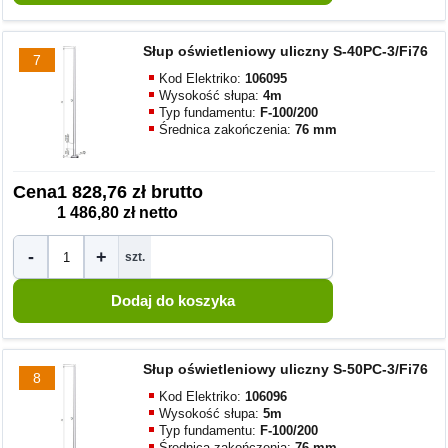
Słup oświetleniowy uliczny S-40PC-3/Fi76
7
Kod Elektriko:
106095
Wysokość słupa:
4m
Typ fundamentu:
F-100/200
Średnica zakończenia:
76 mm
Cena
1 828,76 zł brutto
1 486,80 zł netto
-
+
szt.
Słup oświetleniowy uliczny S-50PC-3/Fi76
8
Kod Elektriko:
106096
Wysokość słupa:
5m
Typ fundamentu:
F-100/200
Średnica zakończenia:
76 mm