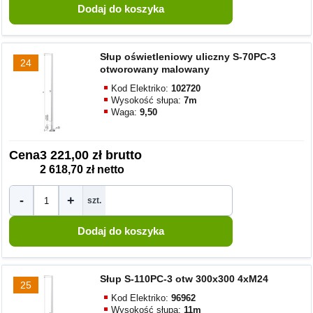
Słup oświetleniowy uliczny S-70PC-3
24
otworowany malowany
Kod Elektriko:
102720
Wysokość słupa:
7m
Waga:
9,50
Cena
3 221,00 zł brutto
2 618,70 zł netto
-
+
szt.
Słup S-110PC-3 otw 300x300 4xM24
25
Kod Elektriko:
96962
Wysokość słupa:
11m