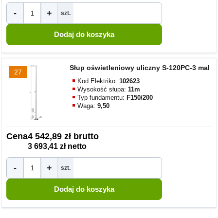
-
+
szt.
Słup oświetleniowy uliczny S-120PC-3 mal
27
Kod Elektriko:
102623
Wysokość słupa:
11m
Typ fundamentu:
F150/200
Waga:
9,50
Cena
4 542,89 zł brutto
3 693,41 zł netto
-
+
szt.