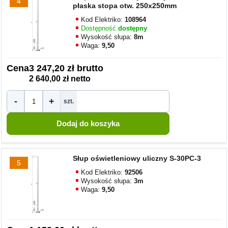
4
płaska stopa otw. 250x250mm
Kod Elektriko:
108964
Dostępność
dostępny
Wysokość słupa:
8m
Waga:
9,50
Cena
3 247,20 zł brutto
2 640,00 zł netto
-
+
szt.
Słup oświetleniowy uliczny S-30PC-3
5
Kod Elektriko:
92506
Wysokość słupa:
3m
Waga:
9,50