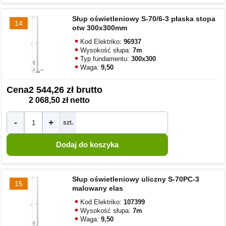
Słup oświetleniowy S-70/6-3 płaska stopa
14
otw 300x300mm
Kod Elektriko:
96937
Wysokość słupa:
7m
Typ fundamentu:
300x300
Waga:
9,50
Cena
2 544,26 zł brutto
2 068,50 zł netto
-
+
szt.
Słup oświetleniowy uliczny S-70PC-3
15
malowany elas
Kod Elektriko:
107399
Wysokość słupa:
7m
Waga:
9,50