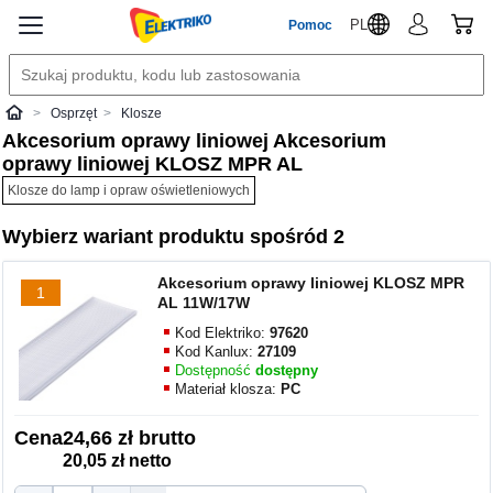
PL
Pomoc
Osprzęt
Klosze
Elektriko
Akcesorium oprawy liniowej Akcesorium
oprawy liniowej KLOSZ MPR AL
Klosze do lamp i opraw oświetleniowych
Wybierz wariant produktu spośród 2
Akcesorium oprawy liniowej KLOSZ MPR
1
AL 11W/17W
Kod Elektriko:
97620
Kod Kanlux:
27109
Dostępność
dostępny
Materiał klosza:
PC
Cena
24,66 zł brutto
20,05 zł netto