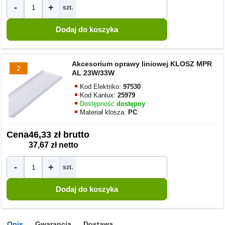
-
+
szt.
Akcesorium oprawy liniowej KLOSZ MPR
2
AL 23W/33W
Kod Elektriko:
97530
Kod Kanlux:
25979
Dostępność
dostępny
Materiał klosza:
PC
Cena
46,33 zł brutto
37,67 zł netto
-
+
szt.
Opis
Gwarancja
Dostawa