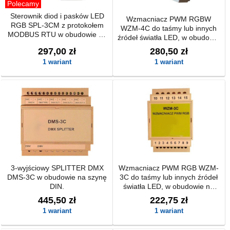
Polecamy
Sterownik diod i pasków LED
Wzmacniacz PWM RGBW
RGB SPL-3CM z protokołem
WZM-4C do taśmy lub innych
MODBUS RTU w obudowie na
źródeł światła LED, w obudowie
szynę DIN
na szynę DIN.
297,00 zł
280,50 zł
1 wariant
1 wariant
3-wyjściowy SPLITTER DMX
Wzmacniacz PWM RGB WZM-
DMS-3C w obudowie na szynę
3C do taśmy lub innych źródeł
DIN.
światła LED, w obudowie na
szynę DIN.
445,50 zł
222,75 zł
1 wariant
1 wariant