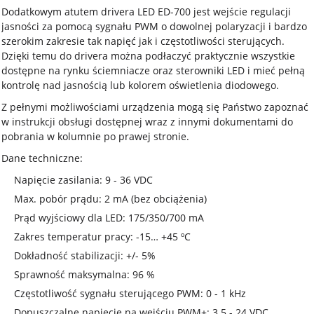
Dodatkowym atutem drivera LED ED-700 jest wejście regulacji
jasności za pomocą sygnału PWM o dowolnej polaryzacji i bardzo
szerokim zakresie tak napięć jak i częstotliwości sterujących.
Dzięki temu do drivera można podłaczyć praktycznie wszystkie
dostępne na rynku ściemniacze oraz sterowniki LED i mieć pełną
kontrolę nad jasnością lub kolorem oświetlenia diodowego.
Z pełnymi możliwościami urządzenia mogą się Państwo zapoznać
w instrukcji obsługi dostępnej wraz z innymi dokumentami do
pobrania w kolumnie po prawej stronie.
Dane techniczne:
Napięcie zasilania: 9 - 36 VDC
Max. pobór prądu: 2 mA (bez obciążenia)
Prąd wyjściowy dla LED: 175/350/700 mA
Zakres temperatur pracy: -15… +45 ºC
Dokładność stabilizacji: +/- 5%
Sprawność maksymalna: 96 %
Częstotliwość sygnału sterującego PWM: 0 - 1 kHz
Dopuszczalne napięcie na wejściu PWM+: 3.5 - 24 VDC