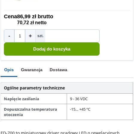
Cena
86,99 zł brutto
70,72 zł netto
-
+
szt.
Opis
Gwarancja
Dostawa
Ogólne parametry techniczne
Napięcie zasilania
9 - 36 VDC
Dopuszczalna temperatura
-15… +45 ºC
otoczenia
ED-700 to miniaturowy driver prądowy LED o rewelacyjnych