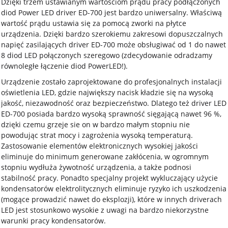
Dzięki trzem ustawianym wartosciom prądu pracy podłączonych
diod Power LED driver ED-700 jest bardzo uniwersalny. Właściwą
wartość prądu ustawia się za pomocą zworki na płytce
urządzenia. Dzięki bardzo szerokiemu zakresowi dopuszczalnych
napięć zasilających driver ED-700 może obsługiwać od 1 do nawet
8 diod LED połączonych szeregowo (zdecydowanie odradzamy
równoległe łączenie diod PowerLED!).
Urządzenie zostało zaprojektowane do profesjonalnych instalacji
oświetlenia LED, gdzie największy nacisk kładzie się na wysoką
jakość, niezawodność oraz bezpieczeństwo. Dlatego też driver LED
ED-700 posiada bardzo wysoką sprawność sięgającą nawet 96 %,
dzięki czemu grzeje sie on w bardzo małym stopniu nie
powodując strat mocy i zagrożenia wysoką temperaturą.
Zastosowanie elementów elektronicznych wysokiej jakości
eliminuje do minimum generowane zakłócenia, w ogromnym
stopniu wydłuża żywotność urządzenia, a także podnosi
stabilność pracy. Ponadto specjalny projekt wykluczający użycie
kondensatorów elektrolitycznych eliminuje ryzyko ich uszkodzenia
(mogące prowadzić nawet do eksplozji), które w innych driverach
LED jest stosunkowo wysokie z uwagi na bardzo niekorzystne
warunki pracy kondensatorów.