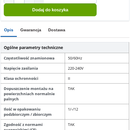
Opis
Gwarancja
Dostawa
Ogólne parametry techniczne
Częstotliwość znamionowa
50/60Hz
Napięcie zasilania
220-240V
Klasa ochronności
II
Dopuszczenie montażu na
TAK
powierzchniach normalnie
palnych
Ilość w opakowaniu
1/-/12
podzbiorczym / zbiorczym
Zgodność z normami
TAK
europejskimi (CE)