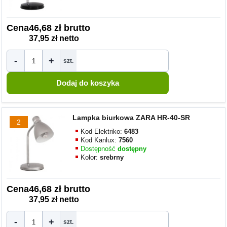
Cena
46,68 zł brutto
37,95 zł netto
-
+
szt.
Lampka biurkowa ZARA HR-40-SR
2
Kod Elektriko:
6483
Kod Kanlux:
7560
Dostępność
dostępny
Kolor:
srebrny
Cena
46,68 zł brutto
37,95 zł netto
-
+
szt.