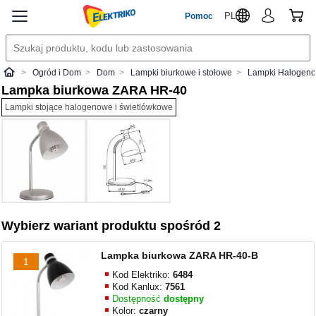
PL
Pomoc
Ogród i Dom
Dom
Lampki biurkowe i stołowe
Lampki Halogeno
Elektriko
Lampka biurkowa ZARA HR-40
Lampki stojące halogenowe i świetlówkowe
Wybierz wariant produktu spośród 2
Lampka biurkowa ZARA HR-40-B
1
Kod Elektriko:
6484
Kod Kanlux:
7561
Dostępność
dostępny
Kolor:
czarny